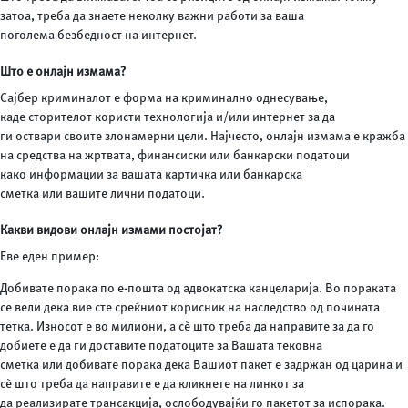
затоа, треба да знаете неколку важни работи за ваша
поголема безбедност на интернет.
Што е онлајн измама?
Сајбер криминалот е форма на криминално однесување,
каде сторителот користи технологија и/или интернет за да
ги оствари своите злонамерни цели. Најчесто, онлајн измама е кражба
на средства на жртвата, финансиски или банкарски податоци
како информации за вашата картичка или банкарска
сметка или вашите лични податоци.
Какви видови онлајн измами постојат?
Еве еден пример:
Добивате порака по е-пошта од адвокатска канцеларија. Во пораката
се вели дека вие сте среќниот корисник на наследство од почината
тетка. Износот е во милиони, а сѐ што треба да направите за да го
добиете е да ги доставите податоците за Вашата тековна
сметка или добивате порака дека Вашиот пакет е задржан од царина и
сѐ што треба да направите е да кликнете на линкот за
да реализирате трансакција, ослободувајќи го пакетот за испорака.