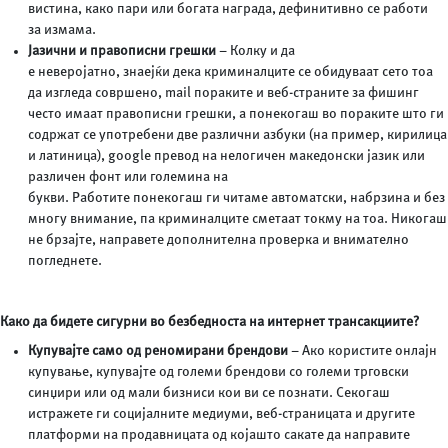
вистина, како пари или богата награда, дефинитивно се работи
за измама.
Јазични и правописни грешки
– Колку и да
е неверојатно, знаејќи дека криминалците се обидуваат сето тоа
да изгледа совршено, mail пораките и веб-страните за фишинг
често имаат правописни грешки, а понекогаш во пораките што ги
содржат се употребени две различни азбуки (на пример, кирилица
и латиница), google превод на нелогичен македонски јазик или
различен фонт или големина на
букви. Работите понекогаш ги читаме автоматски, набрзина и без
многу внимание, па криминалците сметаат токму на тоа. Никогаш
не брзајте, направете дополнителна проверка и внимателно
погледнете.
Како да бидете сигурни во безбедноста на интернет трансакциите?
Купувајте само од реномирани брендови
– Ако користите онлајн
купување, купувајте од големи брендови со големи трговски
синџири или од мали бизниси кои ви се познати. Секогаш
истражете ги социјалните медиуми, веб-страницата и другите
платформи на продавницата од којашто сакате да направите