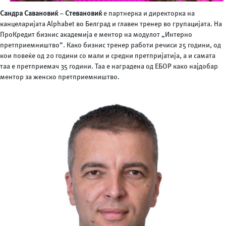
Сандра Савановиќ
–
Стевановиќ
е партнерка и директорка на
канцеларијата Alphabet во Белград и главен тренер во групацијата. На
ПроКредит бизнис академија е ментор на модулот „Интерно
претприемништво”. Како бизнис тренер работи речиси 25 години, од
кои повеќе од 20 години со мали и средни претпријатија, а и самата
таа е претприемач 35 години. Таа е наградена од ЕБОР како најдобар
ментор за женско претприемништво.