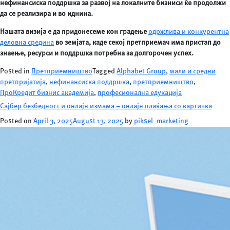
нефинансиска поддршка за развој на локалните бизниси ќе продолжи
да се реализира и во иднина.
Нашата визија е да придонесеме кон градење
одржлива и конкурентна
деловна средина
во земјата, каде секој претприемач има пристап до
знаење, ресурси и поддршка потребна за долгорочен успех.
Posted in
Претприемништво
Tagged
Alphabet Group
,
мали и средни
претпријатија
,
нефинансиска поддршка
,
претприемништво
,
ПроКредит бизнис академија
,
професионална едукација
Сајбер безбедност и онлајн измама – онлајн плаќања со картичка
Posted on
April 3, 2025
August 13, 2025
by
piksel_marketing