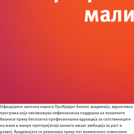
Официјално започна нашата ПроКредит бизнис академија, едукативна
програма која овозможува нефинансиска поддршка на локалните
бизниси преку бесплатна професионална едукација за сопствениците
на мали и микро претпријатија коишто имаат амбиција за раст и
развој. Академијата се реализира преку пет внимателно осмислени