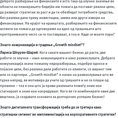
Доброто разбирање на финансиите е исто така од клучно значење во
областа на планирањето бидејќи им помага да постават реални цели,
да развијат стратегии за раст и да ги обезбедат потребните средства,
без разлика дали преку инвестиции, заеми или други извори на
финансирање. На крајот на краиштата, разбирањето на финансиските
аспекти ни помага да одговориме на едно од прашањата што
претприемачите често си го поставуваат, а тоа е: Каде се моите пари?
Зошто комуникација и градење „Growth mindset“?
Лариса Шпурен-Шариќ
: Кога сакате вашиот бизнис да расте, две
работи се клучни – како комуницирате и како размислувате. Добрата
комуникација значи помалку недоразбирања, подобри односи и
појасни цели, без разлика дали работите со клиенти, со вашиот тим
или со партнери. „Growth mindset“ е начин на размислување што ве
турка напред, ве мотивира да учите од грешките и не се плаши од
промени – тоа е она што ја прави разликата помеѓу оние кои
стагнираат и оние кои напредуваат. Кога ќе ги комбинирате овие две
вештини, ја создавате основата за долгорочен успешен бизнис!
Зошто дигиталната трансформација треба да се третира како
стратешки сегмент во имплементација на корпоративните стратегии?