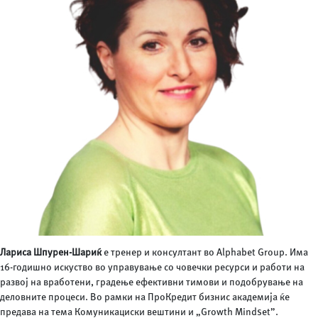
Лариса Шпурен-Шариќ
е тренер и консултант во Alphabet Group. Има
16-годишно искуство во управување со човечки ресурси и работи на
развој на вработени, градење ефективни тимови и подобрување на
деловните процеси. Во рамки на ПроКредит бизнис академија ќе
предава на тема Комуникациски вештини и „Growth Mindset”.