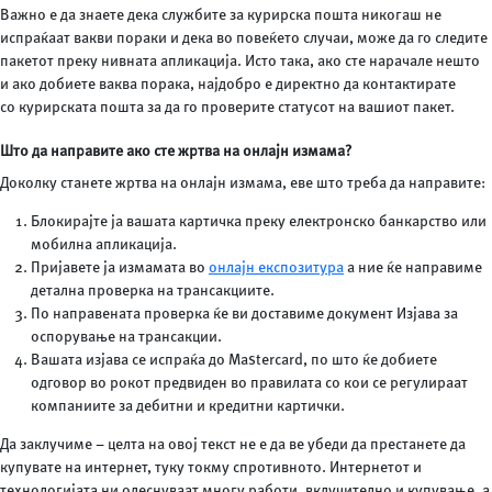
Важно е да знаете дека службите за курирска пошта никогаш не
испраќаат вакви пораки и дека во повеќето случаи, може да го следите
пакетот преку нивната апликација. Исто така, ако сте нарачале нешто
и ако добиете ваква порака, најдобро е директно да контактирате
со курирската пошта за да го проверите статусот на вашиот пакет.
Што да направите ако сте жртва на онлајн измама?
Доколку станете жртва на онлајн измама, еве што треба да направите:
Блокирајте ја вашата картичка преку електронско банкарство или
мобилна апликација.
Пријавете ја измамата во
онлајн експозитура
а ние ќе направиме
детална проверка на трансакциите.
По направената проверка ќе ви доставиме документ Изјава за
оспорување на трансакции.
Вашата изјава се испраќа до Mastercard, по што ќе добиете
одговор во рокот предвиден во правилата со кои се регулираат
компаниите за дебитни и кредитни картички.
Да заклучиме – целта на овој текст не е да ве убеди да престанете да
купувате на интернет, туку токму спротивното. Интернетот и
технологијата ни олеснуваат многу работи, вклучително и купување, а