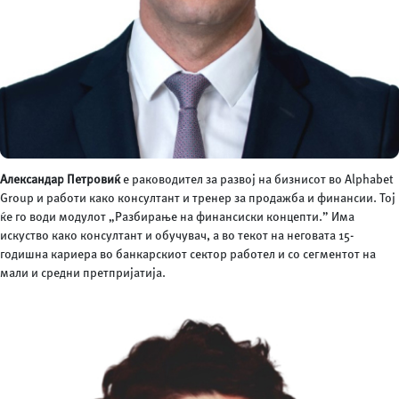
Александар Петровиќ
е раководител за развој на бизнисот во Alphabet
Group и работи како консултант и тренер за продажба и финансии. Тој
ќе го води модулот „Разбирање на финансиски концепти.” Има
искуство како консултант и обучувач, а во текот на неговата 15-
годишна кариера во банкарскиот сектор работел и со сегментот на
мали и средни претпријатија.