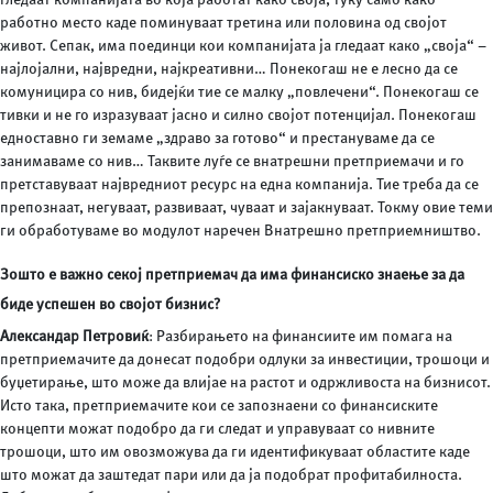
работно место каде поминуваат третина или половина од својот
живот. Сепак, има поединци кои компанијата ја гледаат како „своја“ –
најлојални, највредни, најкреативни… Понекогаш не е лесно да се
комуницира со нив, бидејќи тие се малку „повлечени“. Понекогаш се
тивки и не го изразуваат јасно и силно својот потенцијал. Понекогаш
едноставно ги земаме „здраво за готово“ и престануваме да се
занимаваме со нив… Таквите луѓе се внатрешни претприемачи и го
претставуваат највредниот ресурс на една компанија. Тие треба да се
препознаат, негуваат, развиваат, чуваат и зајакнуваат. Токму овие теми
ги обработуваме во модулот наречен Внатрешно претприемништво.
Зошто е важно секој претприемач да има финансиско знаење за да
биде успешен во својот бизнис?
Александар Петровиќ
: Разбирањето на финансиите им помага на
претприемачите да донесат подобри одлуки за инвестиции, трошоци и
буџетирање, што може да влијае на растот и одржливоста на бизнисот.
Исто така, претприемачите кои се запознаени со финансиските
концепти можат подобро да ги следат и управуваат со нивните
трошоци, што им овозможува да ги идентификуваат областите каде
што можат да заштедат пари или да ја подобрат профитабилноста.