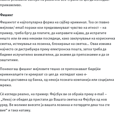
примамливо.
Фишинг
Фишингот е најпопуларна форма на сајбер криминал. Тоа се главно
мејлови/ email пораки кои предизвикуваат чувство на итност – на
пример, треба бргу да платите, да направите најава, да испратите
нешто или ќе има некакви последици, како заклучување на корисничка
сметка, истекување на лозинка, блокирање на сметка… Оваа измама
најчесто се дистрибуира преку електронска пошта, затоа треба да
бидеме ислучително внимателни, да знаеме да препознаеме и да се
заштитиме.
Понекогаш фишинг мејловите тешко се препознаваат бидејќи
криминалците ги креираат со цел да изгледаат како е-
пошта доставена од банка, од некоја позната компанија или социјална
мрежа.
Сè изгледа реално, на пример: Фејсбук ви се обраќа преку e-mail –
„Некој се обидел да пристапи до Вашата сметка на Фејсбук од нов
уред. Ве молиме внесете ја вашата лозинка и потврдете дека тоа сте
вие“ и така натаму.