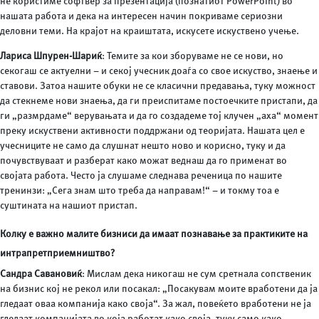
не користиме софтвер за презентација (познатиот PowerPoint) во
нашата работа и дека на интересен начин покриваме сериозни
деловни теми. На крајот на краиштата, искусете искуствено учење.
Лариса Шпурен-Шариќ
: Темите за кои зборуваме не се нови, но
секогаш се актуелни – и секој учесник доаѓа со свое искуство, знаење и
ставови. Затоа нашите обуки не се класични предавања, туку можност
да стекнеме нови знаења, да ги преиспитаме постоечките пристапи, да
ги „размрдаме“ верувањата и да го создадеме тој клучен „аха“ момент
преку искуствени активности поддржани од теоријата. Нашата цел е
учесниците не само да слушнат нешто ново и корисно, туку и да
почувствуваат и разберат како можат веднаш да го применат во
својата работа. Често ја слушаме следнава реченица по нашите
тренинзи: „Сега знам што треба да направам!“ – и токму тоа е
суштината на нашиот пристап.
Колку е важно малите бизниси да имаат познавање за практиките на
интрапретприемништво?
Сандра Савановиќ
: Мислам дека никогаш не сум сретнала сопственик
на бизнис кој не рекол или посакал: „Посакувам моите вработени да ја
гледаат оваа компанија како своја“. За жал, повеќето вработени не ја
гледаат компанијата во која работат како своја, туку само како