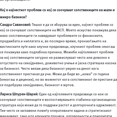
Кој е најчестиот проблем со кој се соочуваат сопствениците на мали и
микро бизниси?
Сандра Савановиќ:
Тешко е да се зборува за еден, најчест проблем со
кој се соочуваат сопствениците на МСП. Моето искуство покажува дека
иако сопствениците ги наведуваат проблемите со финансиите,
продажбата и наплатата и, во последно време, пронаоѓањето на
вистинските луѓе како клучни предизвици, клучниот проблем секогаш
се покажува како подлабока причина. Можеби најголемиот проблем
за кој сопствениците сигурно не размислуваат често или доволно е
отсуството на секојдневно, доживотно учење и јасна стратешка насока
за бизнисот. Често велам дека бизнисот умрел на денот кога
сопственикот престанал да учи. Може да биде во „кома” со години
(некогаш и децении), но во моментот кога сопственикот ќе престане да
се подобрува секојдневно, бизнисот е мртов.
Лариса Шпурен-Шариќ:
Еден од најголемите предизвици со кои се
соочуваат сопствениците е воспоставувањето стабилна организациска
структура која може да го поддржи растот и долгорочната одржливост.
Тие често се заглавени помеѓу оперативните задачи и стратегискиот
менаџмент, така што клучните процеси, одговорности и приоритети