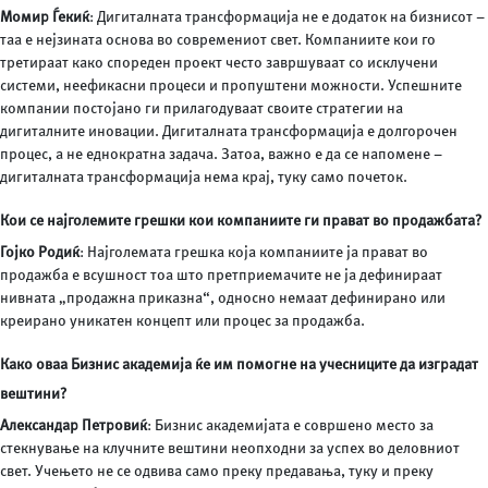
Момир Ѓекиќ
: Дигиталната трансформација не е додаток на бизнисот –
таа е нејзината основа во современиот свет. Компаниите кои го
третираат како спореден проект често завршуваат со исклучени
системи, неефикасни процеси и пропуштени можности. Успешните
компании постојано ги прилагодуваат своите стратегии на
дигиталните иновации. Дигиталната трансформација е долгорочен
процес, а не еднократна задача. Затоа, важно е да се напомене –
дигиталната трансформација нема крај, туку само почеток.
Кои се најголемите грешки кои компаниите ги прават во продажбата?
Гојко Родиќ
: Најголемата грешка која компаниите ја прават во
продажба е всушност тоа што претприемачите не ја дефинираат
нивната „продажна приказна“, односно немаат дефинирано или
креирано уникатен концепт или процес за продажба.
Како оваа Бизнис академија ќе им помогне на учесниците да изградат
вештини?
Александар Петровиќ
: Бизнис академијата е совршено место за
стекнување на клучните вештини неопходни за успех во деловниот
свет. Учењето не се одвива само преку предавања, туку и преку