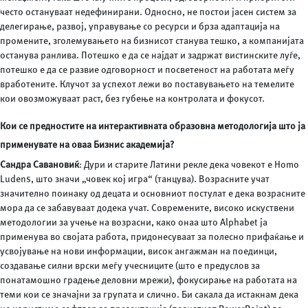
често остануваат недефинирани. Односно, не постои јасен систем за
делегирање, развој, управување со ресурси и брза адаптација на
промените, зголемувањето на бизнисот станува тешко, а компанијата
останува ранлива. Потешко е да се најдат и задржат вистинските луѓе,
потешко е да се развие одговорност и посветеност на работата меѓу
вработените. Клучот за успехот лежи во поставувањето на темелите
кои овозможуваат раст, без губење на контролата и фокусот.
Кои се предностите на интерактивната образовна методологија што ја
применувате на оваа Бизнис академија?
Сандра Савановиќ
: Дури и старите Латини рекле дека човекот е Homo
Ludens, што значи „човек кој игра“ (танцува). Возрасните учат
значително поинаку од децата и основниот постулат е дека возрасните
мора да се забавуваат додека учат. Современите, високо искуствени
методологии за учење на возрасни, како онаа што Alphabet ја
применува во својата работа, придонесуваат за полесно прифаќање и
усвојување на нови информации, висок ангажман на поединци,
создавање силни врски меѓу учесниците (што е предуслов за
понатамошно градење деловни мрежи), фокусирање на работата на
теми кои се значајни за групата и слично. Би сакала да истакнам дека