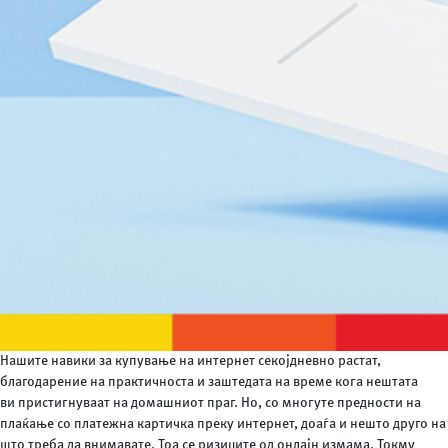
Нашите навики за купување на интернет секојдневно растат,
благодарение на практичноста и заштедата на време кога нештата
ви пристигнуваат на домашниот праг. Но, со многуте предности на
плаќање со платежна картичка преку интернет, доаѓа и нешто друго на
што треба да внимавате. Тоа се ризиците од онлајн измама. Токму