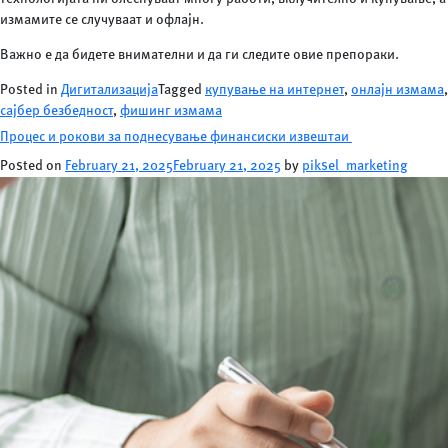
измамите се случуваат и офлајн.
Важно е да бидете внимателни и да ги следите овие препораки.
Posted in
Дигитализација
Tagged
купување на интернет
,
онлајн измама
,
сајбер безбедност
,
фишинг измама
Процес и рокови за поднесување финансиски извештаи
Posted on
February 21, 2025
February 21, 2025
by
piksel_marketing