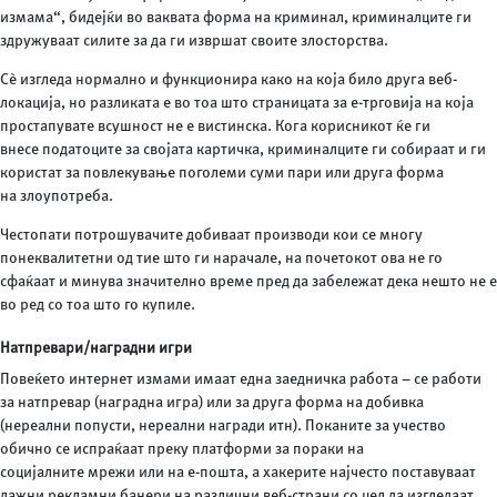
измама“, бидејќи во ваквата форма на криминал, криминалците ги
здружуваат силите за да ги извршат своите злосторства.
Сè изгледа нормално и функционира како на која било друга веб-
локација, но разликата е во тоа што страницата за е-трговија на која
простапувате всушност не е вистинска. Кога корисникот ќе ги
внесе податоците за својата картичка, криминалците ги собираат и ги
користат за повлекување поголеми суми пари или друга форма
на злоупотреба.
Честопати потрошувачите добиваат производи кои се многу
понеквалитетни од тие што ги нарачале, на почетокот ова не го
сфаќаат и минува значително време пред да забележат дека нешто не е
во ред со тоа што го купиле.
Натпревари/наградни игри
Повеќето интернет измами имаат една заедничка работа – се работи
за натпревар (наградна игра) или за друга форма на добивка
(нереални попусти, нереални награди итн). Поканите за учество
обично се испраќаат преку платформи за пораки на
социјалните мрежи или на е-пошта, а хакерите најчесто поставуваат
лажни рекламни банери на различни веб-страни со цел да изгледаат