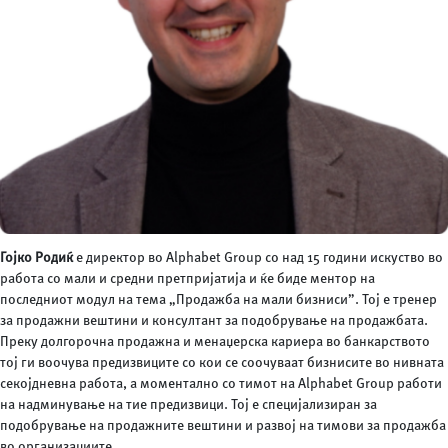
Гојко Родиќ
е директор во Alphabet Group со над 15 години искуство во
работа со мали и средни претпријатија и ќе биде ментор на
последниот модул на тема „Продажба на мали бизниси”. Тој е тренер
за продажни вештини и консултант за подобрување на продажбата.
Преку долгорочна продажна и менаџерска кариера во банкарството
тој ги воочува предизвиците со кои се соочуваат бизнисите во нивната
секојдневна работа, а моментално со тимот на Alphabet Group работи
на надминување на тие предизвици. Тој е специјализиран за
подобрување на продажните вештини и развој на тимови за продажба
во организациите.