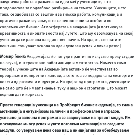
заедничка работа и размена на идеи меѓу учесниците, што
придонесува за подлабоко разбирање на темите. Учесниците, исто
така, се здобиваат со вештини за тимска работа, комуникација и
критичко размислување, што се непроценливи особини во
современиот бизнис. Атмосферата на академијата ја поттикнува
креативноста и иновативноста кај луѓето, што му овозможува на секој
учесник да се развива на единствен начин. На крајот, стекнатите
вештини стануваат основа за иден деловен успех и личен развој.
Момир Ѓекиќ
: Академијата ќе понуди практично искуство преку студии
на случај, интерактивни работилници и менторство. Наместо само
теорија, учесниците на Академијата активно ќе учествуваат во
креирањето конкретни планови, а сето тоа со поддршка на експерти и
колеги од различни индустрии. На крајот од програмата, учесниците
не само што ќе имаат знаење, туку и акциони стратегии што можат
веднаш да ги користат.
Првата генерација учесници на ПроКредит бизнис академија, со силна
мотивација и ентузијазам за личен и професионален напредок,
успешно ја започна програмата со завршување на првиот модул. Им
посакуваме многу успех и уште поголема мотивација за следните
модули, со уверување дека оваа наша иницијатива за обезбедување