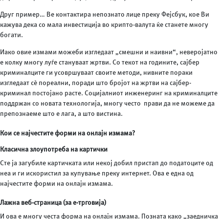
Друг пример… Ве контактира непознато лице преку Фејсбук, кое Ви
кажува дека со мала инвестиција во крипто-валута ќе станете многу
богати.
Иако овие измами можеби изгледаат „смешни и наивни“, неверојатно
е колку многу луѓе стануваат жртви. Со текот на годините, сајбер
криминалците ги усовршуваат своите методи, нивните пораки
изгледаат сè пореални, поради што бројот на жртви на сајбер-
криминал постојано расте. Социјалниот инженеринг на криминалците
поддржан со новата технологија, многу често прави да не можеме да
препознаеме што е лага, а што вистина.
Кои се најчестите форми на онлајн измама?
Класична злоупотреба на картички
Сте ја загубиле картичката или некој добил пристап до податоците од
неа и ги искористил за купување преку интернет. Ова е една од
најчестите форми на онлајн измама.
Лажна веб-страница (за е-трговија)
И ова е многу честа форма на онлајн измама. Позната како „заедничка