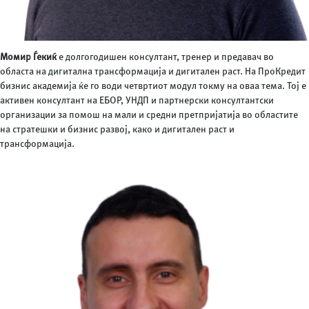
Момир Ѓекиќ
е долгогодишен консултант, тренер и предавач во
областа на дигитална трансформација и дигитален раст. На ПроКредит
бизнис академија ќе го води четвртиот модул токму на оваа тема. Тој е
активен консултант на ЕБОР, УНДП и партнерски консултантски
организации за помош на мали и средни претпријатија во областите
на стратешки и бизнис развој, како и дигитален раст и
трансформација.