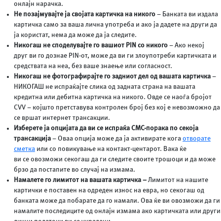
онлајн нарачка.
Не позајмувајте ја својата картичка на никого
– Банката ви издала
картичка само за ваша лична употреба и ако ја дадете на други да
ја користат, нема да може да ја следите.
Никогаш не споделувајте го вашиот PIN со никого
– Ако некој
друг ви го дознае PIN-от, може да ви ги злоупотреби картичката и
средствата на неа, без ваше знаење или согласност.
Никогаш не фотографирајте го задниот дел од вашата картичка
–
НИКОГАШ не испраќајте слика од задната страна на вашата
кредитна или дебитна картичка на никого. Овде се наоѓа бројот
CVV – којшто претставува контролен број без кој е невозможно да
се вршат интернет трансакции.
Изберете ја опцијата да ви се испраќа СМС-порака по секоја
трансакција
– Оваа опција може да ја активирате кога
отворате
сметка
или со повикување на контакт-центарот. Вака ќе
ви се овозможи секогаш да ги следите своите трошоци и да може
брзо да постапите во случај на измама.
Намалете го лимитот на вашата картичка –
Лимитот на нашите
картички е поставен на одреден износ на евра, но секогаш од
банката може да побарате да го намали. Ова ќе ви овозможи да ги
намалите последиците од онлајн измама ако картичката или други