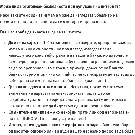
Може ли да се зголеми безбедноста при купување на интернет?
Иако ваквите обиди за измама може да изгледаат убедливо на
почетокот, постојат начини да се откријат и препознаат.
Еве што треба да знаете за да се заштитите:
Домен на сајтот
– Веб-страниците на хакерите, креирани само за
измамнички активности, на прв поглед изгледаат само
навидум исто како веб-страната на вашата банка, но доволно е
само една погрешно напишана буква или погрешно име на домен
за да се препознае што е тоа (на пример, доменот на Вашата
банка сигурно е .mk или com.mk, а линкот испратен до вас води до
веб-страна со името на вашата банка со домен .net)
Грешка во адресата за е-пошта
– Исто така, посветете големо
внимание на адресата за електронската пошта што ќе
ја добивате, затоа што единствената разлика меѓу вистинска и
лажна е-пошта може да биде само една погрешна буква.
Сомнителни линкови
– Ако некој ви прати линк од непозната е-
пошта, НИКОГАШ не кликнувајте на него!
Итност, изненадување или неверојатна награда
– Ако некој бара
од вас итен одговор или ви нуди нешто нереално добро за да биде