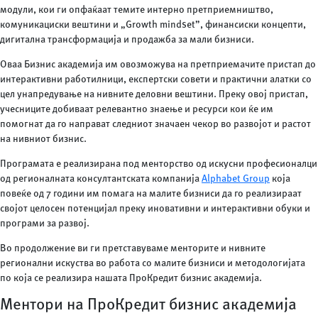
модули, кои ги опфаќаат темите интерно претприемништво,
комуникациски вештини и „Growth mindset”, финансиски концепти,
дигитална трансформација и продажба за мали бизниси.
Оваа Бизнис академија им овозможува на претприемачите пристап до
интерактивни работилници, експертски совети и практични алатки со
цел унапредување на нивните деловни вештини. Преку овој пристап,
учесниците добиваат релевантно знаење и ресурси кои ќе им
помогнат да го направат следниот значаен чекор во развојот и растот
на нивниот бизнис.
Програмата е реализирана под менторство од искусни професионалци
од регионалната консултантската компанија
Alphabet Group
која
повеќе од 7 години им помага на малите бизниси да го реализираат
својот целосен потенцијал преку иновативни и интерактивни обуки и
програми за развој.
Во продолжение ви ги претставуваме менторите и нивните
регионални искуства во работа со малите бизниси и методологијата
по која се реализира нашата ПроКредит бизнис академија.
Ментори на ПроКредит бизнис академија