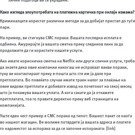
лични податоци ви се украдени.
Како изгледа злоупотребата на платежна картичка при онлајн измама?
Криминалците користат различни методи за да добијат пристап до туѓи
пари.
На пример, ви стигнува СМС порака: Вашата последна исплата е
одбиена. Ажурирајте ја вашата сметка преку следниов линк за да
продолжите да ги користите нашите услуги.
Ако имате корисничка сметка на Netflix или други слични услуги, треба
да знаете дека овие компании никогаш не испраќаат вакви пораки,
туку ве контактираат преку е-пошта што сте им ја дале при
претплатата. Во повеќето случаи имате траен налог за плаќање на
овие видови претплати и добивате извод на почетокот на секој месец
што ја покажува вашата уплата. А кога сакате да ја откажете
претплатата, тоа го правите директно преку веб страницата на
компанијата.
Уште еден чест пример е СМС порака од типот: Вашиот пакет се наоѓа
во нашиот магацин. Ве молиме потврдете ја вашата адреса и платете
го надоместот за испорака за да се започне испораката: [link]