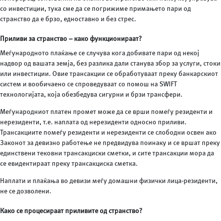
со инвестиции, тука сме да се погрижиме примањето пари од
странство да е брзо, едноставно и без стрес.
Приливи за странство – како функционираат?
Меѓународното плаќање се случува кога добивате пари од некој
надвор од вашата земја, без разлика дали станува збор за услуги, стоки
или инвестиции. Овие трансакции се обработуваат преку банкарскиот
систем и вообичаено се спроведуваат со помош на SWIFT
технологијата, која обезбедува сигурни и брзи трансфери.
Меѓународниот платен промет може да се врши помеѓу резиденти и
нерезиденти, т.е. наплата од нерезиденти односно приливи.
Трансакциите помеѓу резиденти и нерезиденти се слободни освен ако
Законот за девизно работење не предвидува поинаку и се вршат преку
единствени тековни трансакциски сметки, и сите трансакции мора да
се евидентираат преку трансакциска сметка.
Наплати и плаќања во девизи меѓу домашни физички лица-резиденти,
не се дозволени.
Како се процесираат приливите од странство?