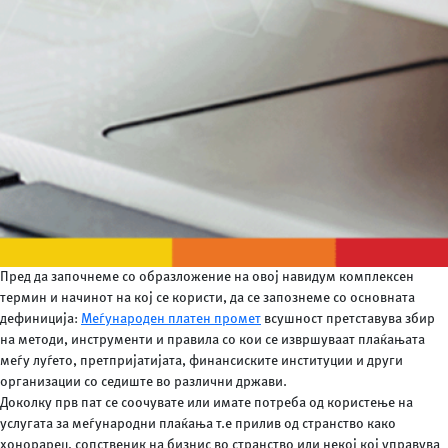
Пред да започнеме со образложение на овој навидум комплексен
термин и начинот на кој се користи, да се запознеме со основната
дефиниција:
Меѓународен платен промет
всушност претставува збир
на методи, инструменти и правила со кои се извршуваат плаќањата
меѓу луѓето, претпријатијата, финансиските институции и други
организации со седиште во различни држави.
Доколку прв пат се соочувате или имате потреба од користење на
услугата за меѓународни плаќања т.е прилив од странство како
хонорарец, сопственик на бизнис во странство или некој кој управува