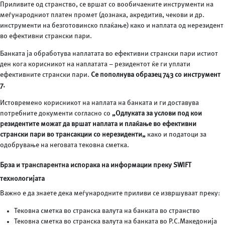
Приливите од странство, се вршат со вообичаените инструменти на
меѓународниот платен промет (дознака, акредитив, чекови и др.
инструменти на безготовинско плаќање) како и наплата од нерезидент
во ефективни странски пари.
Банката ја обработува наплатата во ефективни странски пари истиот
ден кога корисникот на наплатата – резидентот ќе ги уплати
ефективните странски пари.
Се пополнува образец 743 со инструмент
7
.
Истовремено корисникот на наплата на банката и ги доставува
потребните документи согласно со
„Одлуката за услови под кои
резидентите можат да вршат наплата и плаќање во ефективни
странски пари во трансакции со нерезиденти„
како и податоци за
одобрување на неговата тековна сметка.
Брза и транспарентна испорака на информации
преку
SWIFT
технологијата
Важно е да знаете дека меѓународните приливи се извршуваат преку:
Тековна сметка во странска валута на банката во странство
Тековна сметка во странска валута на банката во Р.С.Македонија