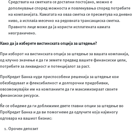
Средствата на сметката се достапни постојано, можно е
дополнување според можноста и повлекувања според потребите
на компанијата. Каматата на оваа сметка се пресметува на дневно
ниво, а исплаќа месечно на редовната трансакциска сметка.
Правното лице може да ја користи исплатената камата
неограничено.
Како да ја изберете вистинската опција за штедење
?
При изборот на вистинската опција за штедење за вашата компанија,
од клучно значење е да ги земете предвид вашите финансиски цели,
потребите за ликвидност и потенцијалот за раст.
ПроКредит Банка нуди приспособени решенија за штедење кои
обезбедуваат и флексибилност и долгорочни придобивки,
овозможувајќи им на компаниите да ги максимизираат своите
финансиски ресурси.
Ќе се обидеме да ги доближиме двете главни опции за штедење во
ПроКредит Банка и да ви помогнеме да одлучите која најмногу
одговара на вашиот бизнис:
Орочен депозит