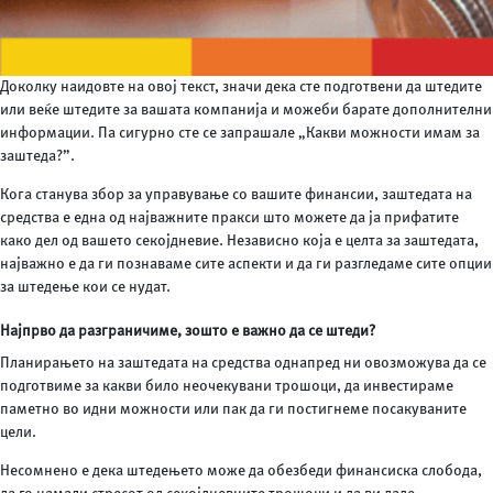
Доколку наидовте на овој текст, значи дека сте подготвени да штедите
или веќе штедите за вашата компанија и можеби барате дополнителни
информации. Па сигурно сте се запрашале „Какви можности имам за
заштеда?”.
Кога станува збор за управување со вашите финансии, заштедата на
средства е една од најважните пракси што можете да ја прифатите
како дел од вашето секојдневие. Независно која е целта за заштедата,
најважно е да ги познаваме сите аспекти и да ги разгледаме сите опции
за штедење кои се нудат.
Најпрво да разграничиме, зошто е важно да се штеди?
Планирањето на заштедата на средства однапред ни овозможува да се
подготвиме за какви било неочекувани трошоци, да инвестираме
паметно во идни можности или пак да ги постигнеме посакуваните
цели.
Несомнено е дека штедењето може да обезбеди финансиска слобода,