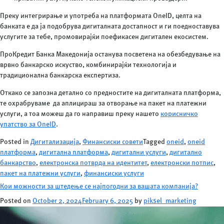
Преку интегрирање и употреба на платформата OneID, целта на
банката е да ја подобрува дигиталната достапност и ги поедноставува
услугите за тебе, промовирајќи поефикасен дигитален екосистем.
ПроКредит Банка Македонија останува посветена на обезбедување на
врвно банкарско искуство, комбинирајќи технологија и
традиционална банкарска експертиза.
Откако се запозна детално со предностите на дигиталната платформа,
те охрабруваме да аплицираш за отворање на пакет на платежни
услуги, а тоа можеш да го направиш преку нашето
корисничко
упатство за OneID
.
Posted in
Дигитализација
,
Финансиски совети
Tagged
oneid
,
oneid
платформа
,
дигитална платформа
,
дигитални услуги
,
дигитално
банкарство
,
електронска потврда на идентитет
,
електронски потпис
,
пакет на платежни услуги
,
финансиски услуги
Кои можности за штедење се најпогодни за вашата компанија?
Posted on
October 2, 2024
February 6, 2025
by
piksel_marketing