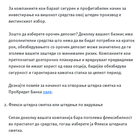
За компаниите кои бараат сигурен и профитабилен начин за
инвестирање на вишокот средства овој штеден производ е
вистинскиот избор.
Зошто да изберете орочен депозит? Доколку вашиот бизнис има
дополнителни средства што нема да ви бидат потребни на краток
рок, обезбедувањето со орочен депозит може значително да ги
зголеми вашите заштеди со минимален ризик. Компаниите кои
претпочитаат долгорочно планирање и вреднуваат предвидливи
приноси ќе имаат корист од оваа опција, бидејќи обезбедува
сигурност и гарантирана каматна стапка за целиот период.
Дознајте повеќе за начинот на отворање штедна сметка на
ПроКредит Банка
овде
.
Флекси штедна сметка или штедење по видување
Сепак доколку вашата компанија бара поголема флексибилност
во пристапот до средства, тогаш изберете ја Флекси штедната
сметка.