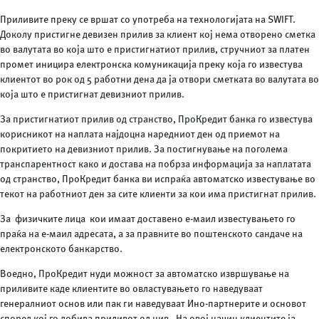
Приливите преку се вршат со употреба на технологијата на SWIFT.
Доколу пристигне девизен прилив за клиент кој нема отворено сметка
во валутата во која што е пристигнатиот прилив, стручниот за платен
промет иницира електронска комуникација преку која го известува
клиентот во рок од 5 работни дена да ја отвори сметката во валутата во
која што е пристигнат девизниот прилив.
За пристигнатиот прилив од странство, ПроКредит банка го известува
корисникот на наплата најдоцна наредниот ден од приемот на
покритието на девизниот прилив. За постигнување на поголема
транспарентност како и достава на побрза информација за наплатата
од странство, ПроКредит банка ви испраќа автоматско известување во
текот на работниот ден за сите клиенти за кои има пристигнат прилив.
За физичките лица
кои имаат доставено е-маил
известувањето го
праќа на е-маил адресата, а за правните во поштенското сандаче на
електронското банкарство.
Воедно, ПроКредит нуди можност за автоматско извршување на
приливите каде клиентите во овластувањето го наведуваат
генералниот основ или пак ги наведуваат Ино-партнерите и основот
според кој го добива приливот од нив. На овој начин клиентите ја