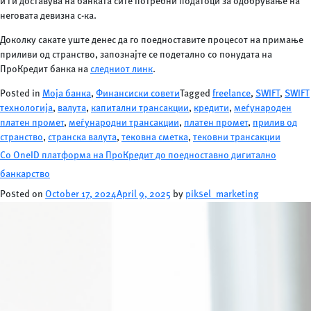
и ги доставува на банката сите потребни податоци за одобрување на
неговата девизна с-ка.
Доколку сакате уште денес да го поедноставите процесот на примање
приливи од странство, запознајте се подетално со понудата на
ПроКредит банка на
следниот линк
.
Posted in
Моја банка
,
Финансиски совети
Tagged
freelance
,
SWIFT
,
SWIFT
технологија
,
валута
,
капитални трансакции
,
кредити
,
меѓународен
платен промет
,
меѓународни трансакции
,
платен промет
,
прилив од
странство
,
странска валута
,
тековна сметка
,
тековни трансакции
Со OneID платформа на ПроКредит до поедноставно дигитално
банкарство
Posted on
October 17, 2024
April 9, 2025
by
piksel_marketing