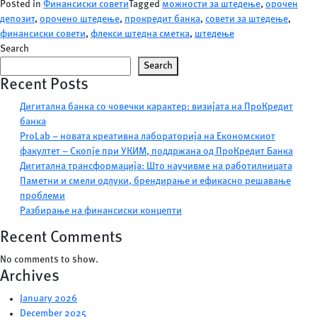
Posted in
Финансиски совети
Tagged
можности за штедење
,
орочен
депозит
,
орочено штедење
,
прокредит банка
,
совети за штедење
,
финансиски совети
,
флекси штедна сметка
,
штедење
Search
Search
Recent Posts
Дигитална банка со човечки карактер: визијата на ПроКредит
банка
ProLab – новата креативна лабораторија на Економскиот
факултет – Скопје при УКИМ, поддржана од ПроКредит Банка
Дигитална трансформација: Што научивме на работилницата
Паметни и смели одлуки, брендирање и ефикасно решавање
проблеми
Разбирање на финансиски концепти
Recent Comments
No comments to show.
Archives
January 2026
December 2025