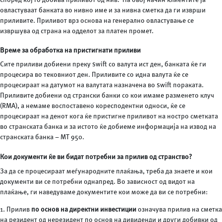
овластуваат банката во нивно име и за нивна сметка да ги изврши
приливите. Приливот врз основа на генерално овластување се
извршува од страна на одделот за платен промет.
Врем
е
за обработка на пристигнати приливи
Сите приливи добиени преку swift со валута ист ден, банката ќе ги
процесира во тековниот ден. Приливите со идна валута ќе се
процесираат на датумот на валутата назначена во swift пораката.
Приливите добиени од странски банки со кои имаме разменето клуч
(RMA), а немаме воспоставено коресподентни односи, ќе се
процесираат на денот кога ќе пристигне приливот на ностро сметката
во странската банка и за истото ќе добиеме информација на извод на
странската банка – МТ 950.
Кои документи ќе ви бидат потребни за прилив од странство?
За да се процесираат меѓународните плаќања, треба да знаете и кои
документи ви се потребни однапред. Во зависност од видот на
плаќање, ги наведуваме документите кои може да ви се потребни:
1. Прилив
по основ на директни инвестиции
означува прилив на сметка
на резидент од нерезидент по основ на дивиденди и други добивки од