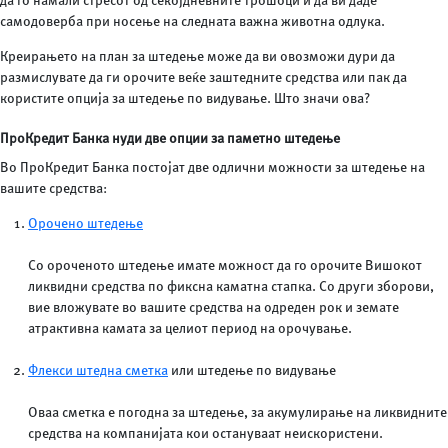
да го намали стресот од секојдневните трошоци и да ви даде
самодоверба при носење на следната важна животна одлука.
Креирањето на план за штедење може да ви овозможи дури да
размислувате да ги орочите веќе заштедните средства или пак да
користите опција за штедење по видување. Што значи ова?
ПроКредит Банка нуди две опции за паметно штедење
Во ПроКредит Банка постојат две одлични можности за штедење на
вашите средства:
Орочено штедење
Со ороченото штедење имате можност да го орочите Вишокот
ликвидни средства по фиксна каматна стапка. Со други зборови,
вие вложувате во вашите средства на одреден рок и земате
атрактивна камата за целиот период на орочување.
Флекси штедна сметка
или штедење по видување
Оваа сметка е погодна за штедење, за акумулирање на ликвидните
средства на компанијата кои остануваат неискористени.