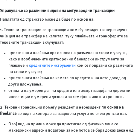
Управување со различни видови на меѓународни трансакции
Наплатата од странство може да биде по основ на:
1. Тековни трансакции се трансакции помеѓу резидент и нерезидент
чија цел не е трансфер на капитал, туку плаќањата и трансферите за
тековните трансакции вклучуваат:
пристигнати плаќања врз основа на размена на стоки и услуги,
како и вообичаените краткорочни банкарски инструменти за
плаќање и
кредитните инструменти
кои се поврзани со размената
на стоки и услуги;
пристигнати плаќања на камата по кредити и на нето доход од
други вложувања;
отплата на умерен дел на кредити или амортизација на директни
инвестиции и умерени дознаки за семејни животни трошоци.
2. Тековни трансакции помеѓу резидент и нерезидент
по основ на
freelance
во вид на хонорар за извршена услуга по електронски пат.
Овој вид на прилив може да пристигне од физичко лице со
македонски адресни податоци за кое потоа се бара доказ дека е од