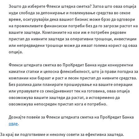
Зошто да изберете Флекси штедна сметка? Затоа што оваа опција
нуди слобода за депонирање и повлекување средства во секое
време, осигурувајќи дека вашиот бизнис може брзо да одговори
на променливите финансиски потреби без да го загрози растот на
вашите заштеди. Компаниите на кои им е потребен редовен
пристап до нивните заштеди за оперативни трошоци, инвестиции
или непредвидени трошоци може да имаат голема корист од оваа
опција.
Флекси штедната сметка во ПроКредит Банка нуди конкурентни
каматни стапки и целосна флексибилност, што ја прави погодна за
компании кои бараат и раст и лесен пристап до нивните средства.
Без разлика дали планирате проширување на вашите операции
или управувате со секојдневниот тек на готовина, оваа опција
овозможува вашите заштеди да растат, а истовремено да
овозможува непосреден пристап кога е потребно.
Дознајте повеќе за Флекси штедната сметка на ПроКредит Банка
овде
.
За крај ви подготвивме и неколку совети за ефективна заштеда.