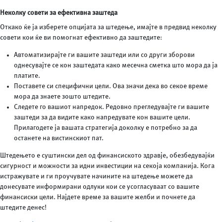
Неколку совети за ефективна заштеда
Откако ќе ја изберете опцијата за штедење, имајте в предвид неколку
совети кои ќе ви помогнат ефективно да заштедите:
Автоматизирајте ги вашите заштеди или со други зборови
однесувајте се кон заштедата како месечна сметка што мора да ја
платите.
Поставете си специфични цели. Ова значи дека во секое време
мора да знаете зошто штедите.
Следете го вашиот напредок. Редовно прегледувајте ги вашите
заштеди за да видите како напредувате кон вашите цели.
Прилагодете ја вашата стратегија доколку е потребно за да
останете на вистинскиот пат.
Штедењето е суштински дел од финансиското здравје, обезбедувајќи
сигурност и можности за идни инвестиции на секоја компанија. Кога
истражувате и ги проучувате начините на штедење можете да
донесувате информирани одлуки кои се усогласуваат со вашите
финансиски цели. Најдете време за вашите желби и почнете да
штедите денес!