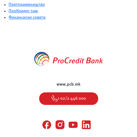
Претприемништво
ПроКредит тим
Финансиски совети
www.pcb.mk
> 02/2 446 000