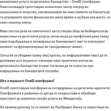
иновативна услуга за дигитално банкарство – OneID платформа.
Оваа иновација претставува значителен чекор напред во
корисничкото искуство, овозможувајќи ви како клиенти на банката да
ги управувате своите финансии во секое време и од било кое место, со
само неколку клика.
Иако постои доза на скептичност кога станува збор за безбедноста во
користење на дигитални услуги, сепак мора да прифатиме дека токму
овие подобрувања и иновирања во банкарскиот свет го олеснуваат
начинот на функционирање во секојдневниот живот.
Затоа ќе се обидеме преку овој краток, но информативен текст да ти
доловиме што всушност означува оваа практична алатка во
дигиталното банкарство и како таа може да ти помогне при
извршување на банкарските потреби.
Што е всушност OneID платформа?
OneID претставува платформа за потврдување на дигитален идентитет.
Платформата е развиена со цел да го поедностави и обезбеди
пристапот до различни онлајн услуги во Македонија.
На пример доколку ти си клиент во ПроКредит Банка со користење на