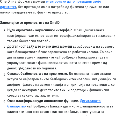
OneID платформата можеш
електронски да го потврдиш својот
идентитет
, без притоа да имаш потреба од физички документи или
лично потврдување со физичко присуство.
Запознај се со предностите на
OneID
Нуди едноставен кориснички интерфејс
. OneID дигиталната
платформа нуди едноставен интерфејс, дизајниран да ги задоволи
твоите банкарски потреби.
Достапност 24/7 што значи дека можеш
да заборавиш на времето
кога банкарството беше ограничено со работни часови. Со овие
дигитални услуги, клиентите на ПроКредит банка можат да ги
управуваат своите финансиски активности во секое време од
денот, 365 денови во годината.
Секако, безбедноста е на прво место.
Во основата на дигитални
услуги се најсовремените безбедносни технологии, вклучувајќи ги
двојниот фактор на автентикација и енкрипција на податоците, со
цел да се осигураме дека твоите лични податоци и финансиски
средства се секогаш заштитени.
Оваа платформа нуди иновативни функции.
Дигиталното
банкарство
на ПроКредит Банка нуди многу функционалности за
клиентите како што се автоматско плаќање, известувања за