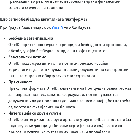
трансакции во реално време, персонализирани финансиски
совети и следење на трошоци.
Што сѐ ти обезбедува дигиталната платформа?
ПроКредит Банка заедно со
OneID
ти обезбедува:
Безбедна автентикација
OneID користи напредна енкрипција и безбедносни протоколи,
обезбедувајќи безбедна потврда на твојот идентитет.
Електронски потпис
OneID поддржува дигитални потписи, овозможувајќи
корисниците да потпишуваат правни документи по електронски
пат, што е правно обврзувачко според законот.
Практичност
Преку платформата OneID, клиентите на ПроКредит Банка, можат
да направат поднесување на формулари, потпишување на
документи или да пристапат до лични записи онлајн, без потреба
од посета на филијалите на банката.
Интеграција со други услуги
OneID е интегриран со други државни услуги, е-Влада портали (за
поднесување даноци, добивање сертификати и сл.), како и со
приватни услуги, како телекомуникациски провајдери.