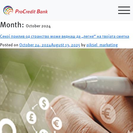
Skip
to
content
Month:
October 2024
Секој прилив од странство може веднаш да „легне“ на твојата сметка
Posted on
October 24, 2024
August 13, 2025
by
piksel_marketing