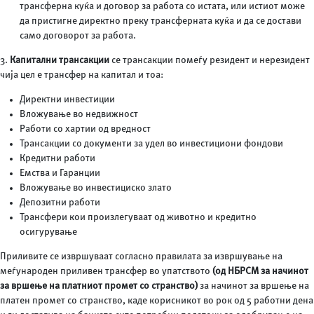
трансферна куќа и договор за работа со истата, или истиот може
да пристигне директно преку трансферната куќа и да се достави
само договорот за работа.
3.
Капитални трансакции
се трансакции помеѓу резидент и нерезидент
чија цел е трансфер на капитал и тоа:
Директни инвестиции
Вложување во недвижност
Работи со хартии од вредност
Трансакции со документи за удел во инвестициони фондови
Кредитни работи
Емства и Гаранции
Вложување во инвестициско злато
Депозитни работи
Трансфери кои произлегуваат од животно и кредитно
осигурување
Приливите се извршуваат согласно правилата за извршување на
меѓународен приливен трансфер во упатството
(од НБРСМ за начинот
за вршење на платниот промет со странство)
за начинот за вршење на
платен промет со странство, каде корисникот во рок од 5 работни дена