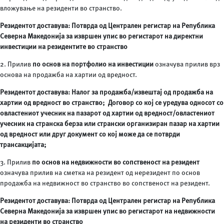
вложување на резиденти во странство.
Резидентот доставува
:
Потврда од Централен регистар на Република
Северна Македонија за извршен упис во регистарот на директни
инвестиции на резидентите во странство
2. Прилив
по основ на портфолио на инвестиции
означува прилив врз
основа на продажба на хартии од вредност.
Резидентот доставува: Налог за продажба/извештај од продажба на
хартии од вредност во странство; Договор со кој се уредува односот со
овластениот учесник на пазарот од хартии од вредност/овластениот
учесник на странска берза или странски организиран пазар на хартии
од вредност или друг документ со кој може да се потврди
трансакцијата;
3. Прилив
по
основ на недвижности во сопственост на резидент
означува прилив на сметка на резидент од нерезидент по основ
продажба на недвижност во странство во сопственост на резидент.
Резидентот доставува
:
Потврда од Централен регистар на Република
Северна Македонија за извршен упис во регистарот на недвижности
на резиденти во странство