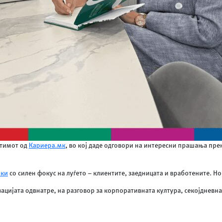
 тимот од
Кариера.мк
, во кој даде одговори на интересни прашања пре
ики
со силен фокус на луѓето – клиентите, заедницата и вработените. Но
изацијата одвнатре, на разговор за корпоративната култура, секојднев