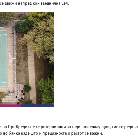
се движи напред кон заедничка цел.
?
во ПроКредит не се резервирани за годишни евалуации, тие се редовн
о во банка каде што и прецизноста и растот се важни.