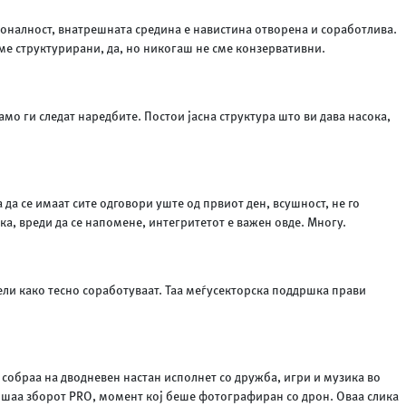
ионалност, внатрешната средина е навистина отворена и соработлива.
сме структурирани, да, но никогаш не сме конзервативни.
мо ги следат наредбите. Постои јасна структура што ви дава насока,
а се имаат сите одговори уште од првиот ден, всушност, не го
ка, вреди да се напомене, интегритетот е важен овде. Многу.
ели како тесно соработуваат. Таа меѓусекторска поддршка прави
 собраа на дводневен настан исполнет со дружба, игри и музика во
испишаа зборот PRO, момент кој беше фотографиран со дрон. Оваа слика