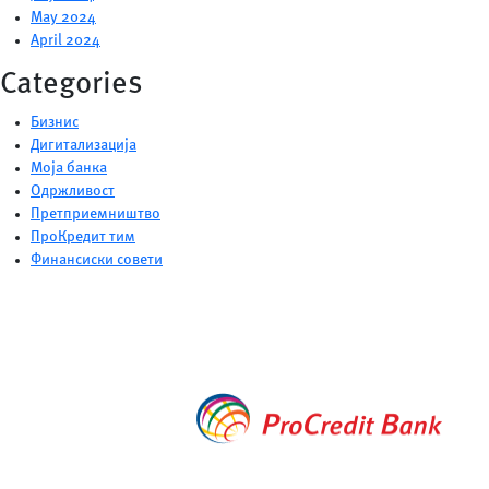
May 2024
April 2024
Categories
Бизнис
Дигитализација
Моја банка
Одржливост
Претприемништво
ПроКредит тим
Финансиски совети