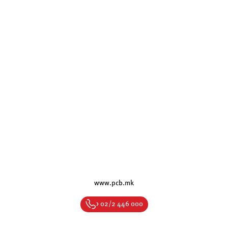
www.pcb.mk
> 02/2 446 000