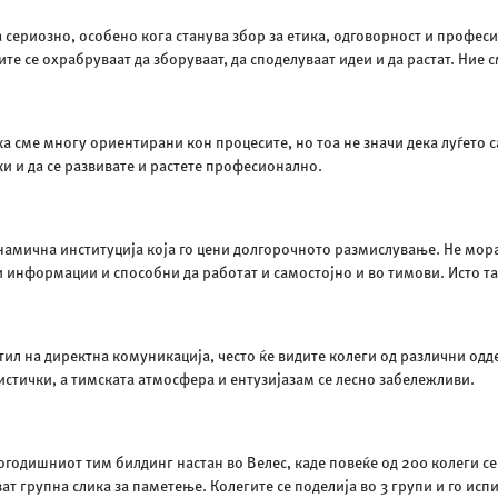
 сериозно, особено кога станува збор за етика, одговорност и профес
те се охрабруваат да зборуваат, да споделуваат идеи и да растат. Ние 
 сме многу ориентирани кон процесите, но тоа не значи дека луѓето са
ки и да се развивате и растете професионално.
мична институција која го цени долгорочното размислување. Не мора д
и информации и способни да работат и самостојно и во тимови. Исто та
ил на директна комуникација, често ќе видите колеги од различни одд
стички, а тимската атмосфера и ентузијазам се лесно забележливи.
огодишниот тим билдинг настан во Велес, каде повеќе од 200 колеги се
ават групна слика за паметење. Колегите се поделија во 3 групи и го 