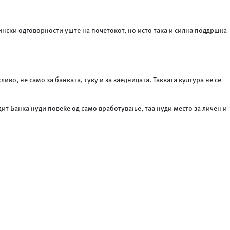
тински одговорности уште на почетокот, но исто така и силна поддршка
во, не само за банката, туку и за заедницата. Таквата култура не се
ит Банка нуди повеќе од само вработување, таа нуди место за личен и