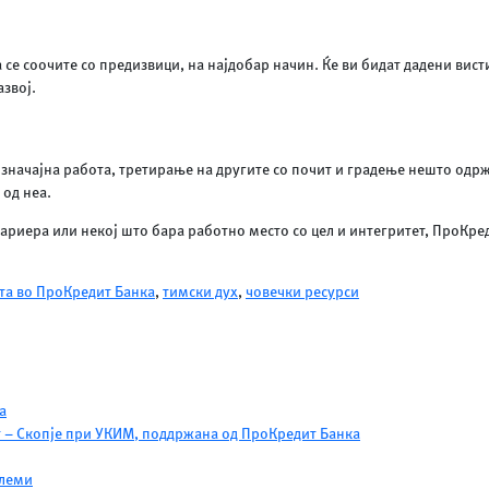
а се соочите со предизвици, на најдобар начин. Ќе ви бидат дадени вис
азвој.
значајна работа, третирање на другите со почит и градење нешто одржли
 од неа.
ариера или некој што бара работно место со цел и интегритет, ПроКред
та во ПроКредит Банка
,
тимски дух
,
човечки ресурси
а
т – Скопје при УКИМ, поддржана од ПроКредит Банка
блеми