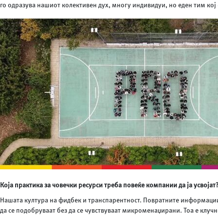
го одразува нашиот колективен дух, многу индивидуи, но еден тим кој 
Која практика за човечки ресурси треба повеќе компании да ја усвојат
Нашата култура на фидбек и транспарентност. Повратните информации 
да се подобруваат без да се чувствуваат микроменаџирани. Тоа е клучн