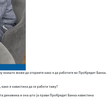
ку коишто може да откриете како е да работите во ПроКредит Банка.
, како е навистина да се работи таму?
ната динамика и она што ја прави ПроКредит Банка навистина