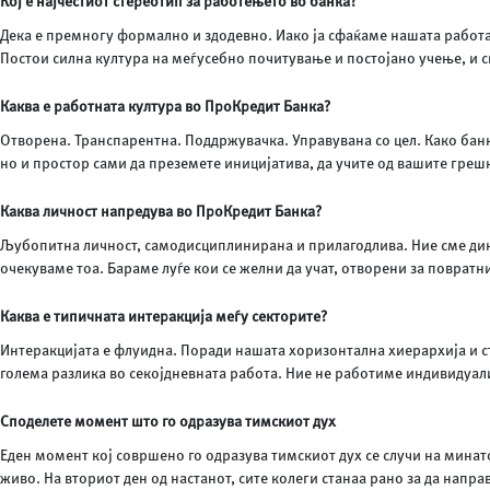
Кој е најчестиот стереотип за работењето во банка?
Дека е премногу формално и здодевно. Иако ја сфаќаме нашата работа
Постои силна култура на меѓусебно почитување и постојано учење, и си
Каква е работната култура во ПроКредит Банка?
Отворена. Транспарентна. Поддржувачка. Управувана со цел. Како банка
но и простор сами да преземете иницијатива, да учите од вашите греш
Каква личност напредува во ПроКредит Банка?
Љубопитна личност, самодисциплинирана и прилагодлива. Ние сме дина
очекуваме тоа. Бараме луѓе кои се желни да учат, отворени за повратн
Каква е типичната интеракција меѓу секторите?
Интеракцијата е флуидна. Поради нашата хоризонтална хиерархија и ст
голема разлика во секојдневната работа. Ние не работиме индивидуали
Споделете момент што го одразува тимскиот дух
Еден момент кој совршено го одразува тимскиот дух се случи на минат
живо. На вториот ден од настанот, сите колеги станаа рано за да напр