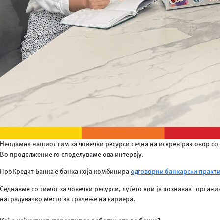
Неодамна нашиот тим за човечки ресурси седна на искрен разговор со
Во продолжение го споделуваме ова интервју.
ПроКредит Банка е банка која комбинира
одговорни банкарски практ
Седнавме со тимот за човечки ресурси, луѓето кои ја познаваат орган
наградувачко место за градење на кариера.