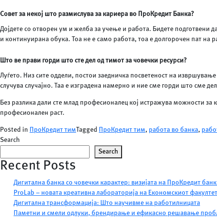
Совет за некој што размислува за кариера во ПроКредит Банка?
Дојдете со отворен ум и желба за учење и работа. Бидете подготвени д
и континуирана обука. Тоа не е само работа, тоа е долгорочен пат на р
Што ве прави горди што сте дел од тимот за човечки ресурси?
Луѓето. Низ сите оддели, постои заедничка посветеност на извршување 
случува случајно. Таа е изградена намерно и ние сме горди што сме дел
Без разлика дали сте млад професионалец кој истражува можности за к
професионален раст.
Posted in
ПроКредит тим
Tagged
ПроКредит тим
,
работа во банка
,
рабо
Search
Search
Recent Posts
Дигитална банка со човечки карактер: визијата на ПроКредит банк
ProLab – новата креативна лабораторија на Економскиот факулте
Дигитална трансформација: Што научивме на работилницата
Паметни и смели одлуки, брендирање и ефикасно решавање про