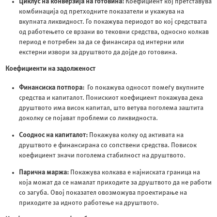
Циклус на конверзија на готовина:
Коефициент кој претставува
комбинација од претходните показатели и укажува на
вкупната ликвидност. Го покажува периодот во кој средствата
од работењето се врзани во тековни средства, односно колкав
период е потребен за да се финансира од интерни или
екстерни извори за друштвото да дојде до готовина.
Коефициенти на задолженост
Финансиска потпора:
Го покажува односот помеѓу вкупните
средства и капиталот. Понискиот коефициент покажува дека
друштвото има висок капитал, што ветува поголема заштита
доколку се појават проблеми со ликвидноста.
Сооднос на капиталот:
Покажува колку од активата на
друштвото е финансирана со сопствени средства. Повисок
коефициент значи поголема стабилност на друштвото.
Парична маржа:
Покажува колкава е најниската граница на
која можат да се намалат приходите за друштвото да не работи
со загуба. Овој показател овозможува проектирање на
приходите за идното работење на друштвото.