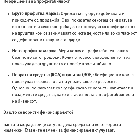
Коефициенти на профитабилност
Бруто профитна маржа:
Односот меѓу бруто добивката и
приходите од продажба. Овој показател секогаш се изразува
во проценти и секогаш треба да се споредува со коефициентот
на друштва кои се занимаваат со иста дејност или во согласност
со дефинирани пазарни стандарди.
Нето профитна маржа:
Мери колку е профитабилен вашиот
бизнис по сите трошоци. Колку е повисок коефициентот тоа
покажува дека друштвото е повеќе профитабилно.
Поврат на средства (ROA) и капитал (ROE):
Коефициенти кои ја
покажуваат ефикасноста на управување со ресурсите.
Односно, покажуваат колку ефикасно се користи капиталот и
позајмените средства, како и стабилноста и профитабилноста
на бизнисот.
За што се користи финансирањето?
Банката мора да биде сигурна дека средствата ќе се користат
наменски. Главните намени за финансирање вклучуваат: