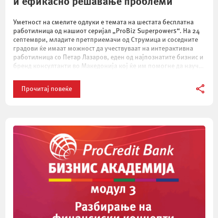
и ефикасно решавање проблеми
Уметност на смелите одлуки е темата на шестата бесплатна
работилница од нашиот серијал „ProBiz Superpowers“. На 24
септември, младите претприемачи од Струмица и соседните
градови ќе имаат можност да учествуваат на интерактивна
работилница со Петар Лазаров, еден од најпознатите бизнис и
бренд консултанти во Македонија кој ќе им помогне да научат
како и зошто треба […]
Прочитај повеќе