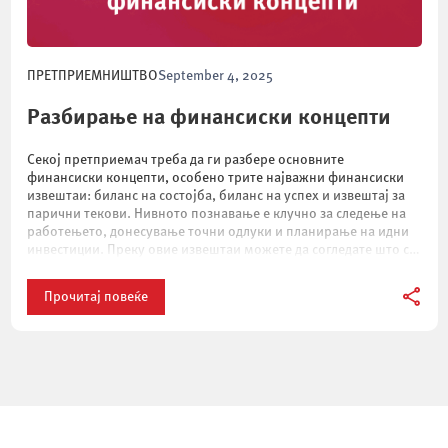
ПРЕТПРИЕМНИШТВО
September 4, 2025
Разбирање на финансиски концепти
Секој претприемач треба да ги разбере основните
финансиски концепти, особено трите најважни финансиски
извештаи: биланс на состојба, биланс на успех и извештај за
парични текови. Нивното познавање е клучно за следење на
работењето, донесување точни одлуки и планирање на идни
инвестиции. Преку овие извештаи можете да согледате што се
случувало во минатото, каква е тековната […]
Прочитај повеќе