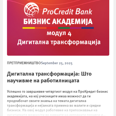
ПРЕТПРИЕМНИШТВО
September 25, 2025
Дигитална трансформација: Што
научивме на работилницата
Успешно го завршивме четвртиот модул на ПроКредит бизнис
академијата, на кој учесниците имаа можност да ги
продлабочат своите знаења на темата дигитална
трансформација и нејзината примена во малите и средни
бизниси. На овој модул работевме на препознавање на
дигиталните можности во рамките на деловните процеси и