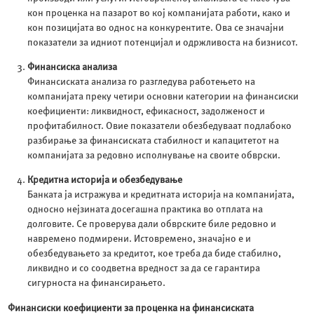
кон проценка на пазарот во кој компанијата работи, како и
кон позицијата во однос на конкурентите. Ова се значајни
показатели за идниот потенцијал и одржливоста на бизнисот.
Финансиска анализа
Финансиската анализа го разгледува работењето на
компанијата преку четири основни категории на финансиски
коефициенти: ликвидност, ефикасност, задолженост и
профитабилност. Овие показатели обезбедуваат подлабоко
разбирање за финансиската стабилност и капацитетот на
компанијата за редовно исполнување на своите обврски.
Кредитна историја и обезбедување
Банката ја истражува и кредитната историја на компанијата,
односно нејзината досегашна практика во отплата на
долговите. Се проверува дали обврските биле редовно и
навремено подмирени. Истовремено, значајно е и
обезбедувањето за кредитот, кое треба да биде стабилно,
ликвидно и со соодветна вредност за да се гарантира
сигурноста на финансирањето.
Финансиски коефициенти за проценка на финансиската