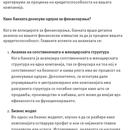
критериуми за проценка на кредитоспособноста на вашата
компанија.
Како банката донесува одлука за финансирање?
Кога ќе аплицирате за финансирање, банката врши детална
анализа на вашите финансиски извештаи за да ја процени вашата
кредитоспособност. Главните аспекти на анализата се:
Анализа на сопственичката и менаџерската структура
Кога банката ја анализира сопственичката и менаџерската
структура на една компанија, таа се фокусира на тоа кој е
сопственикот на бизнисот и каква улога има во процесот на
донесување одлуки. Дополнително, се испитува дали
управувањето е централизирано или компанијата има
разгранета структура со посебни сектори како што се
продажба, производство и набавка, што може да влијае врз
ефикасноста на функционирањето.
Бизнис модел
Во однос на бизнис моделот, клучно е да се разбере како
компанијата остварува профит и кои се нејзините главни
производи или услуги. Истовремено, анализата се насочува