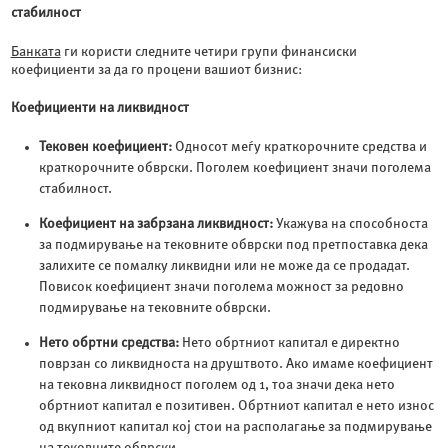
стабилност
Банката
ги користи следните четири групи финансиски
коефициенти за да го процени вашиот бизнис:
Коефициенти на ликвидност
Тековен коефициент:
Односот меѓу краткорочните средства и
краткорочните обврски. Поголем коефициент значи поголема
стабилност.
Коефициент на забрзана ликвидност:
Укажува на способноста
за подмирување на тековните обврски под претпоставка дека
залихите се помалку ликвидни или не може да се продадат.
Повисок коефициент значи поголема можност за редовно
подмирување на тековните обврски.
Нето обртни средства:
Нето обртниот капитал е директно
поврзан со ликвидноста на друштвото. Ако имаме коефициент
на тековна ликвидност поголем од 1, тоа значи дека нето
обртниот капитал е позитивен. Обртниот капитал е нето износ
од вкупниот капитал кој стои на располагање за подмирување
на тековните обврски.