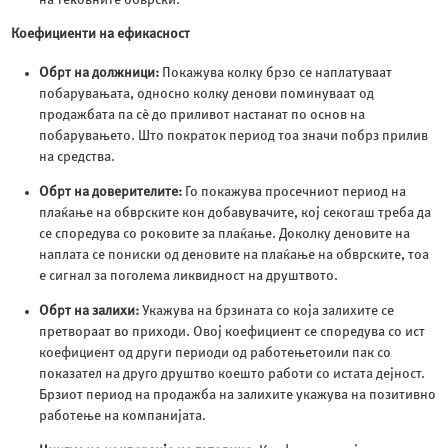
Коефициенти на ефикасност
Обрт на должници:
Покажува колку брзо се наплатуваат
побарувањата, односно колку денови поминуваат од
продажбата па сѐ до приливот настанат по основ на
побарувањето. Што пократок период тоа значи побрз прилив
на средства.
Обрт на доверителите:
Го покажува просечниот период на
плаќање на обврските кон добавувачите, кој секогаш треба да
се споредува со роковите за плаќање. Доколку деновите на
наплата се пониски од деновите на плаќање на обврските, тоа
е сигнал за поголема ликвидност на друштвото.
Обрт на залихи:
Укажува на брзината со која залихите се
претвораат во приходи. Овој коефициент се споредува со ист
коефициент од други периоди од работењетоили пак со
показател на друго друштво коешто работи со истата дејност.
Брзиот период на продажба на залихите укажува на позитивно
работење на компанијата.