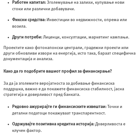
Работен капитал:
Зголемување на залихи, купување нови
стоки или различни добавувачи.
Фиксни средства:
Инвестиции во недвижности, опрема или
возила.
Други потреби:
Лиценци, консултации, маркетинг кампањи.
Проектите како фотонапонски централи, градежни проекти или
други обновливи извори на енергија, исто така, бараат специфична
документација и анализа.
Како да го подобрите вашиот профил за финансирање?
За да ја зголемите веројатноста за добивање финансиска
поддршка, важно е да покажете финансиска стабилност, јасна
стратегија и доверливост пред банката.
Редовно ажурирајте ги финансиските извештаи:
Точни и
детални податоци покажуваат транспарентност.
Одржувајте позитивна кредитна историја:
Доверливоста е
клучен фактор.