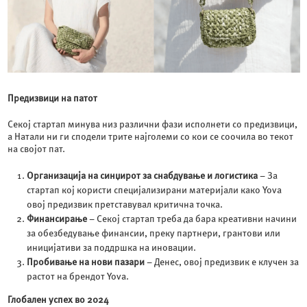
Предизвици на патот
Секој стартап минува низ различни фази исполнети со предизвици,
а Натали ни ги сподели трите најголеми со кои се соочила во текот
на својот пат.
Организација на синџирот за снабдување и логистика
– За
стартап кој користи специјализирани материјали како Yova
овој предизвик претставувал критична точка.
Финансирање
– Секој стартап треба да бара креативни начини
за обезбедување финансии, преку партнери, грантови или
иницијативи за поддршка на иновации.
Пробивање на нови пазари
– Денес, овој предизвик е клучен за
растот на брендот Yova.
Глобален успех во 2024