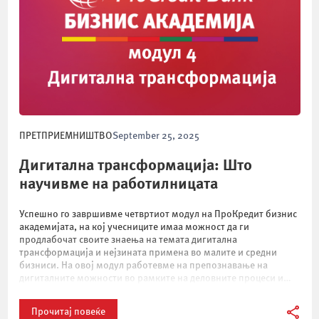
ПРЕТПРИЕМНИШТВО
September 25, 2025
Дигитална трансформација: Што
научивме на работилницата
Успешно го завршивме четвртиот модул на ПроКредит бизнис
академијата, на кој учесниците имаа можност да ги
продлабочат своите знаења на темата дигитална
трансформација и нејзината примена во малите и средни
бизниси. На овој модул работевме на препознавање на
дигиталните можности во рамките на деловните процеси и
интеракциите со клиентите и ги разгледавме најновите алатки
кои […]
Прочитај повеќе