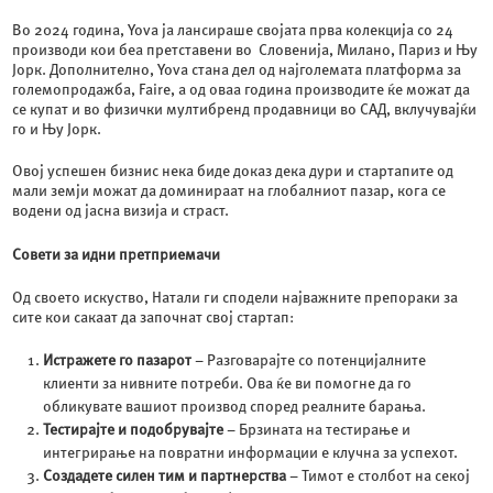
Во 2024 година, Yova ја лансираше својата прва колекција со 24
производи кои беа претставени во Словенија, Милано, Париз и Њу
Јорк. Дополнително, Yova стана дел од најголемата платформа за
големопродажба, Faire, а од оваа година производите ќе можат да
се купат и во физички мултибренд продавници во САД, вклучувајќи
го и Њу Јорк.
Овој успешен бизнис нека биде доказ дека дури и стартапите од
мали земји можат да доминираат на глобалниот пазар, кога се
водени од јасна визија и страст.
Совети за идни претприемачи
Од своето искуство, Натали ги сподели најважните препораки за
сите кои сакаат да започнат свој стартап:
Истражете го пазарот
– Разговарајте со потенцијалните
клиенти за нивните потреби. Ова ќе ви помогне да го
обликувате вашиот производ според реалните барања.
Тестирајте и подобрувајте
– Брзината на тестирање и
интегрирање на повратни информации е клучна за успехот.
Создадете силен тим и партнерства
– Тимот е столбот на секој