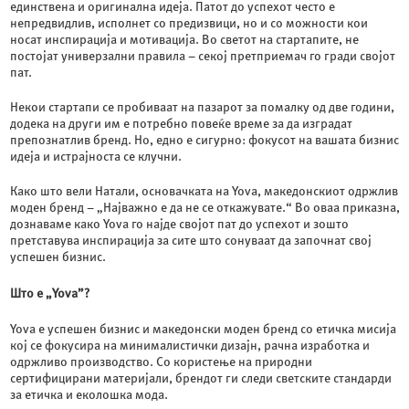
единствена и оригинална идеја. Патот до успехот често е
непредвидлив, исполнет со предизвици, но и со можности кои
носат инспирација и мотивација. Во светот на стартапите, не
постојат универзални правила – секој претприемач го гради својот
пат.
Некои стартапи се пробиваат на пазарот за помалку од две години,
додека на други им е потребно повеќе време за да изградат
препознатлив бренд. Но, едно е сигурно: фокусот на вашата бизнис
идеја и истрајноста се клучни.
Како што вели Натали, основачката на Yova, македонскиот одржлив
моден бренд – „Најважно е да не се откажувате.“ Во оваа приказна,
дознаваме како Yova го најде својот пат до успехот и зошто
претставува инспирација за сите што сонуваат да започнат свој
успешен бизнис.
Што е „
Yova”
?
Yova е успешен бизнис и македонски моден бренд со етичка мисија
кој се фокусира на минималистички дизајн, рачна изработка и
одржливо производство. Со користење на природни
сертифицирани материјали, брендот ги следи светските стандарди
за етичка и еколошка мода.