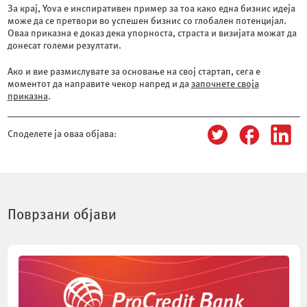
За крај, Yova е инспиративен пример за тоа како една бизнис идеја
може да се претвори во успешен бизнис со глобален потенцијал.
Оваа приказна е доказ дека упорноста, страста и визијата можат да
донесат големи резултати.
Ако и вие размислувате за основање на свој стартап, сега е
моментот да направите чекор напред и да
започнете своја
приказна
.
Споделете ја оваа објава:
Поврзани објави