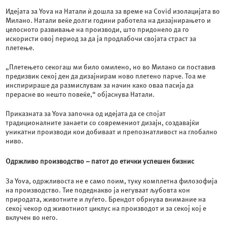
Идејата за Yova на Натали ѝ дошла за време на Covid изолацијата во
Милано. Натали веќе долги години работела на дизајнирањето и
целосното развивање на производи, што придонело да го
искористи овој период за да ја продлабочи својата страст за
плетење.
„Плетењето секогаш ми било омилено, но во Милано си поставив
предизвик секој ден да дизајнирам ново плетено парче. Тоа ме
инспирираше да размислувам за начин како оваа пасија да
прерасне во нешто повеќе,“ објаснува Натали.
Приказната за Yova започна од идејата да се спојат
традиционалните занаети со современиот дизајн, создавајќи
уникатни производи кои добиваат и препознатливост на глобално
ниво.
Одржливо производство
–
патот до етички успешен бизнис
За Yova, одржливоста не е само поим, туку комплетна филозофија
на производство. Тие подеднакво ја негуваат љубовта кон
природата, животните и луѓето. Брендот обрнува внимание на
секој чекор од животниот циклус на производот и за секој кој е
вклучен во него.