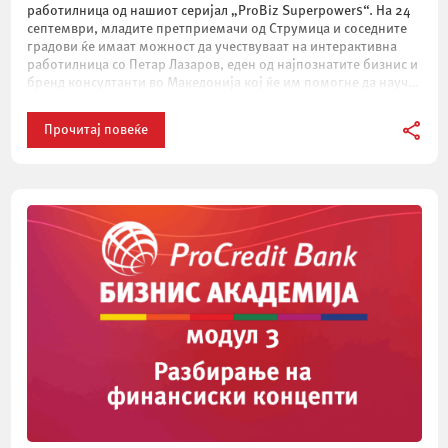
работилница од нашиот серијал „ProBiz Superpowers“. На 24
септември, младите претприемачи од Струмица и соседните
градови ќе имаат можност да учествуваат на интерактивна
работилница со Петар Лазаров, еден од најпознатите бизнис и
бренд консултанти во Македонија кој ќе им помогне да научат
како и зошто треба […]
Прочитај повеќе