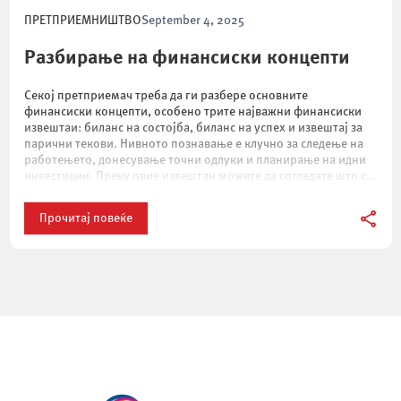
ПРЕТПРИЕМНИШТВО
September 4, 2025
Разбирање на финансиски концепти
Секој претприемач треба да ги разбере основните
финансиски концепти, особено трите најважни финансиски
извештаи: биланс на состојба, биланс на успех и извештај за
парични текови. Нивното познавање е клучно за следење на
работењето, донесување точни одлуки и планирање на идни
инвестиции. Преку овие извештаи можете да согледате што се
случувало во минатото, каква е тековната […]
Прочитај повеќе