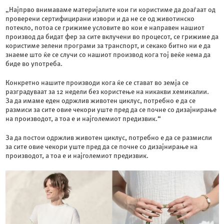
„Најпрво внимаваме материјалите кои ги користиме да доаѓаат од
проверени сертифицирани извори и да не се од животинско
потекло, потоа се грижиме условите во кои е направен нашиот
производ да бидат фер за сите вклучени во процесот, се грижиме да
користиме зелени програми за транспорт, и секако битно ни е да
знаеме што ќе се случи со нашиот производ кога тој веќе нема да
биде во употреба.
Конкретно нашите производи кога ќе се стават во земја се
разградуваат за 12 недели без користење на никакви хемикалии.
За да имаме еден одржлив животен циклус, потребно е да се
размиси за сите овие чекори уште пред да се почне со дизајнирање
на производот, а тоа е и најголемиот предизвик.“
За да постои одржлив животен циклус, потребно е да се размисли
за сите овие чекори уште пред да се почне со дизајнирање на
производот, а тоа е и најголемиот предизвик.