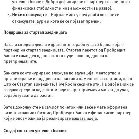
успешен бизнис. Добро дефинираните партнерства ни носат
финансиска стабилност и нови можности за развој.
Не се откажувајте
– Најголемиот успех доаѓа кога не се
откажувате, дури и кога ќе се појават пречки.
Поддршка за стартап заедницата
Натали сподели дека и е драго што соработува со банка која е
партнер на стартап заедницата. Стартап пакетот од ПроКредит
Банка е само дел од она што го нуди како поддршка на
претприемачите.
Банката континурирано вложува во едукација, ментортво и
организирање и поддршка на настани наменети за стартапи, како
што се Стартап викендите, Hive Room сесиите итн. На овој начин се
создава средина каде што младите претприемачи можат да учат,
соработуваат и да растат.
Затоа доколку сте на самиот почеток или веќе имате оформена
визија за вашиот бизнис, ПроКредит Банка е финансиски партнер
кој ќе овозможи да ја реализирате
вашата идеја
.
Создај сопствен успешен бизнис