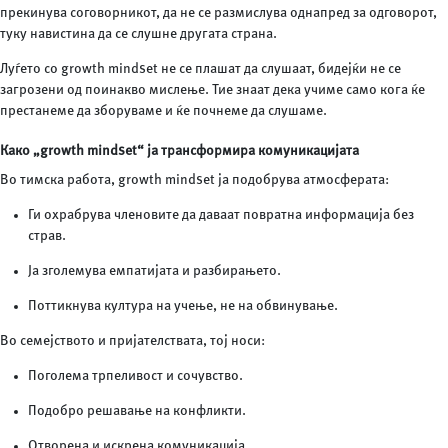
прекинува соговорникот, да не се размислува однапред за одговорот,
туку навистина да се слушне другата страна.
Луѓето со growth mindset не се плашат да слушаат, бидејќи не се
загрозени од поинакво мислење. Тие знаат дека учиме само кога ќе
престанеме да зборуваме и ќе почнеме да слушаме.
Како „growth mindset“ ја трансформира комуникацијата
Во тимска работа, growth mindset ја подобрува атмосферата:
Ги охрабрува членовите да даваат повратна информација без
страв.
Ја зголемува емпатијата и разбирањето.
Поттикнува култура на учење, не на обвинување.
Во семејството и пријателствата, тој носи:
Поголема трпеливост и сочувство.
Подобро решавање на конфликти.
Отворена и искрена комуникација.