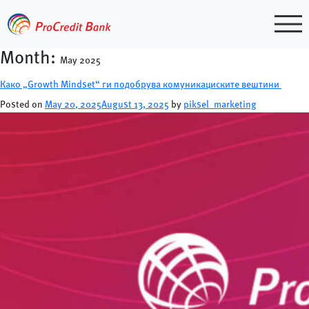
Skip
to
content
Month:
May 2025
Како „Growth Mindset“ ги подобрува комуникациските вештини
Posted on
May 20, 2025
August 13, 2025
by
piksel_marketing