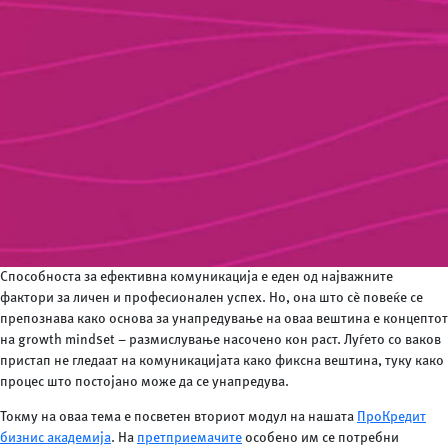
Способноста за ефективна комуникација е еден од најважните
фактори за личен и професионален успех. Но, она што сè повеќе се
препознава како основа за унапредување на оваа вештина е концептот
на growth mindset – размислување насочено кон раст. Луѓето со ваков
пристап не гледаат на комуникацијата како фиксна вештина, туку како
процес што постојано може да се унапредува.
Токму на оваа тема е посветен вториот модул на нашата
ПроКредит
бизнис академија
. На
претприемачите
особено им се потребни