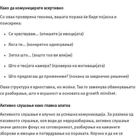
Како да комуницирате асертивно
Со оваа проверена техника, вашата порака ќе биде појасна и
поискрена:
Се чувствувам… (опишете ја емоцијата)
Кога ти… (конкретно однесување)
Затоа што… (зошто тоа ви влијае)
Што е твојата намера? (проверка на мотивацијата)
Што предлагаш да промениме? (покана за заедничко решение)
Оваа структура е едноставна, но моќна. Таа го заменува обвинувањето
со разбирање, што е всушност и основата на growth mindset.
Активно слушање како главна алатка
Активното слушање е клучно за успешна комуникација. За разлика од
пасивното слушање, кое води до недоразбирања, активно слушање
значи целосен фокус на соговорникот, разбирање на кажаните
зборови и емоции и потврдување на пораката. Клучно е да не се