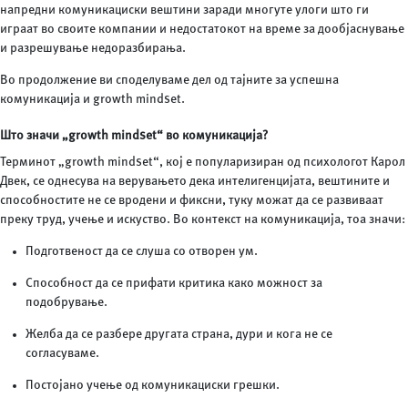
напредни комуникациски вештини заради многуте улоги што ги
играат во своите компании и недостатокот на време за дообјаснување
и разрешување недоразбирања.
Во продолжение ви споделуваме дел од тајните за успешна
комуникација и growth mindset.
Што значи „growth mindset“ во комуникација?
Терминот „growth mindset“, кој е популаризиран од психологот Карол
Двек, се однесува на верувањето дека интелигенцијата, вештините и
способностите не се вродени и фиксни, туку можат да се развиваат
преку труд, учење и искуство. Во контекст на комуникација, тоа значи:
Подготвеност да се слуша со отворен ум.
Способност да се прифати критика како можност за
подобрување.
Желба да се разбере другата страна, дури и кога не се
согласуваме.
Постојано учење од комуникациски грешки.