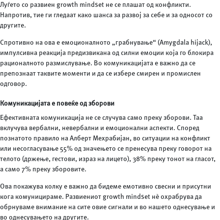
Луѓето со развиен growth mindset не се плашат од конфликти.
Напротив, тие ги гледаат како шанса за развој за себе и за односот со
другите.
Спротивно на ова е емоционалното „грабнување“ (Amygdala hijack),
импулсивна реакција предизвикана од силни емоции која го блокира
рационалното размислување. Во комуникацијата е важно да се
препознаат таквите моменти и да се избере смирен и промислен
одговор.
Комуникацијата е повеќе од зборови
Ефективната комуникација не се случува само преку зборови. Таа
вклучува вербални, невербални и емоционални аспекти. Според
познатото правило на Алберт Мехрабијан, во ситуации на конфликт
или несогласување 55% од значењето се пренесува преку говорот на
телото (држење, гестови, израз на лицето), 38% преку тонот на гласот,
а само 7% преку зборовите.
Ова покажува колку е важно да бидеме емотивно свесни и присутни
кога комуницираме. Развиениот growth mindset нè охрабрува да
обрнуваме внимание на сите овие сигнали и во нашето однесување и
во однесувањето на другите.