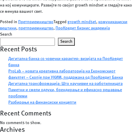
на кој комуницирате. Развијте го својот growth mindset и гледајте како
се менува вашиот свет.
Posted in
Претприемништво
Tagged
growth mindset
,
комуникациски
вештини
,
претприемништво
,
ПроКредит бизнис академија
Search
Search
Recent Posts
Дигитална банка со човечки карактер: визијата на ПроКредит
банка
ProLab – новата креативна лабораторија на Економскиот
факултет – Скопје при УКИМ, поддржана од ПроКредит Банка
Дигитална трансформација: Што научивме на работилницата
Паметни и смели одлуки, брендирање и ефикасно решавање
проблеми
Разбирање на финансиски концепти
Recent Comments
No comments to show.
Archives