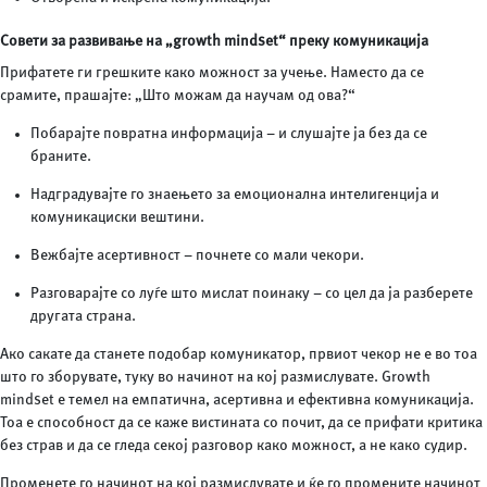
Совети за развивање на „growth mindset“ преку комуникација
Прифатете ги грешките како можност за учење. Наместо да се
срамите, прашајте: „Што можам да научам од ова?“
Пoбарајте повратна информација – и слушајте ја без да се
браните.
Надградувајте го знаењето за емоционална интелигенција и
комуникациски вештини.
Вежбајте асертивност – почнете со мали чекори.
Разговарајте со луѓе што мислат поинаку – со цел да ја разберете
другата страна.
Ако сакате да станете подобар комуникатор, првиот чекор не е во тоа
што го зборувате, туку во начинот на кој размислувате. Growth
mindset е темел на емпатична, асертивна и ефективна комуникација.
Тоа е способност да се каже вистината со почит, да се прифати критика
без страв и да се гледа секој разговор како можност, а не како судир.
Променете го начинот на кој размислувате и ќе го промените начинот