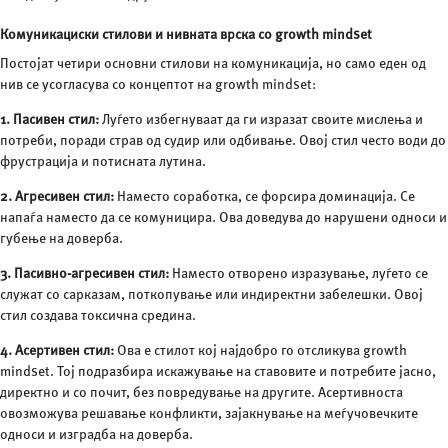
Комуникациски стилови и нивната врска со growth mindset
Постојат четири основни стилови на комуникација, но само еден од
нив се усогласува со концептот на growth mindset:
1. Пасивен стил:
Луѓето избегнуваат да ги изразат своите мислења и
потреби, поради страв од судир или одбивање. Овој стил често води до
фрустрација и потисната лутина.
2. Агресивен стил:
Наместо соработка, се форсира доминација. Се
напаѓа наместо да се комуницира. Ова доведува до нарушени односи и
губење на доверба.
3. Пасивно-агресивен стил:
Наместо отворено изразување, луѓето се
служат со сарказам, поткопување или индиректни забелешки. Овој
стил создава токсична средина.
4. Асертивен стил:
Ова е стилот кој најдобро го отсликува growth
mindset. Тој подразбира искажување на ставовите и потребите јасно,
директно и со почит, без повредување на другите. Асертивноста
овозможува решавање конфликти, зајакнување на меѓучовечките
односи и изградба на доверба.