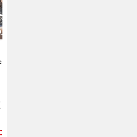
е
:
а
и