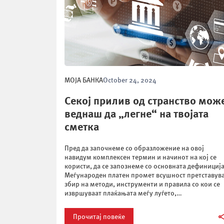
МОЈА БАНКА
October 24, 2024
Секој прилив од странство мож
веднаш да „легне“ на твојата
сметка
Пред да започнеме со образложение на овој
навидум комплексен термин и начинот на кој се
користи, да се запознеме со основната дефиниција
Меѓународен платен промет всушност претставув
збир на методи, инструменти и правила со кои се
извршуваат плаќањата меѓу луѓето,
претпријатијата, финансиските институции и друг
организации со седиште во различни
Прочитај повеќе
држави.Доколку прв пат се соочувате […]