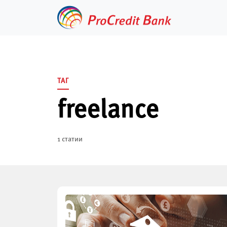
Skip
to
content
ТАГ
freelance
1 статии