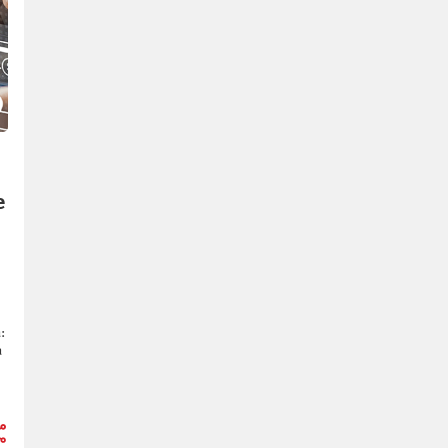
е
:
а
и