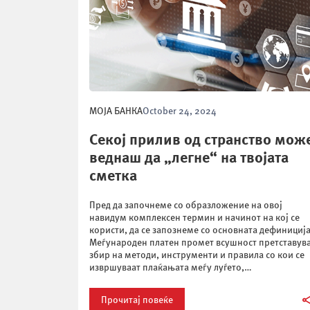
МОЈА БАНКА
October 24, 2024
Секој прилив од странство мож
веднаш да „легне“ на твојата
сметка
Пред да започнеме со образложение на овој
навидум комплексен термин и начинот на кој се
користи, да се запознеме со основната дефиниција
Меѓународен платен промет всушност претставув
збир на методи, инструменти и правила со кои се
извршуваат плаќањата меѓу луѓето,
претпријатијата, финансиските институции и друг
организации со седиште во различни
Прочитај повеќе
држави.Доколку прв пат се соочувате […]