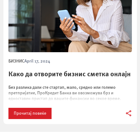
БИЗНИС
April 17, 2024
Како да отворите бизнис сметка онлајн
Без разлика дали сте стартап, мало, средно или големо
претпријатие, ПроКредит Банка ви овозможува брз и
едноставен пристап до вашите финансии во секое време.
Прочитај повеќе