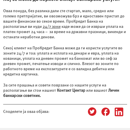
Оваа понуда, без разлика дали сте стартап, мало, средно или
големо претпријатие, ви овозможува брз и едноставен пристап до
вашите финансии во секое време. ПроКредит Банка на
располагање ви нуди
24/7 зони
каде може да се изврши уплата на
платен промет 24 часа – за време на државни празници, викенди и
останати неработни денови.
Секој клиент на ПроКредит Банка може да ги користи услугите во
зоните 24/7 и тоа: уплата и исплата на денари и евра, уплата на
кованици, уплата на дневен промет на банкомат или во сеф за
дневен промет, печатење изводи и слично. Влезот во зоните по
работното време на експозитурите е со валидна дебитна или
кредитна картичка.
За сите прашања и совети поврзани со нашите услуги на
располагање ви стои нашиот
Контакт Центар
или вашиот
Личен
банкарски советник.
Споделете ја оваа објава: