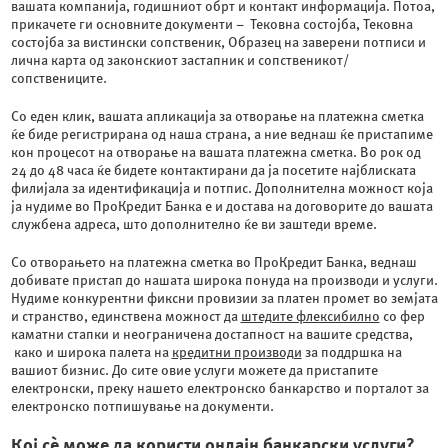
вашата компанија, годишниот обрт и контакт информација. Потоа,
прикачете ги основните документи –
Тековна состојба, Тековна
состојба за вистински сопственик, Образец на заверени потписи и
лична карта од законскиот застапник и сопственикот/
сопствениците.
Со еден клик, вашата апликација за отворање на платежна сметка
ќе биде регистрирана од наша страна, а ние веднаш ќе пристапиме
кон процесот на отворање на вашата платежна сметка. Во рок од
24 до 48 часа ќе бидете контактирани да ја посетите најблиската
филијала за идентификација и потпис. Дополнителна можност која
ја нудиме во ПроКредит Банка е и достава на договорите до вашата
службена адреса, што дополнително ќе ви заштеди време.
Со отворањето на платежна сметка во ПроКредит Банка, веднаш
добивате пристап до нашата широка понуда на производи и услуги.
Нудиме конкурентни фиксни провизии за платен промет во земјата
и странство, единствена можност да
штедите флексибилно
со фер
каматни стапки и неограничена достапност на вашите средства,
како и широка палета на
кредитни производи
за поддршка на
вашиот бизнис. До сите овие услуги можете да пристапите
електронски, преку нашето електронско банкарство и порталот за
електронско потпишување на документи.
Кој сѐ може да користи онлајн банкарски услуги?