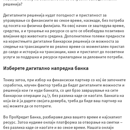
решенија?
Дигиталните решенија нудат погодност и пристапност за
управување со финансиите во секое време, насекаде, без потреба
од посета на физичка филијала. На овој начин се заштедува време,
средства, а и трошење на ресурси со што се обезбедува позитивно
влијание врз животната средина. Дополнителни големи предности
на користењето дигитални банкарски решенија се можноста за
следење на трансакциите во реално време со моментален пристап
до салдо и историја на трансакции, како и пристапот до посветени
услуги за поддршка и ресурси прилагодени за деловните потреби.
Изберете дигитално напредна банка
Токму затоа, при избор на финансиски партнер со кој ќе започнете
соработка, клучен фактор треба да бидат дигиталните можности и
решенија кои ги нуди банката, со цел брзо завршување на сите
банкарски операции 24/7, без разлика каде се наоѓате. Банката на
која ќе ѝ ја дадете својата доверба, треба да биде ваш партнер на
кој можете да се потпрете.
Во ПроКредит Банка, разбираме дека вашето време е најскапиот
ресурс. Затоа нудиме онлајн платформа за отворање на сметки –
без разлика каде се наоѓате и во секое време. Нашата онлајн