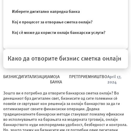
Изберете дигитално напредна банка
Кој е процесот за отворање сметка онлајн?
Кој сѐ може да користи онлајн банкарски услуги?
Како да отворите бизнис сметка онлајн
БИЗНИС
ДИГИТАЛИЗАЦИЈА
МОЈА
ПРЕТПРИЕМНИШТВО
April 17,
БАНКА
2024
Зошто ви е потребно да отворите банкарска сметка онлајн? Во
денешниот брз дигитален свет, бизнисите од сите големини сѐ
повеќе се свртуваат кон решенија за онлајн банкарство за да ги
оптимизираат своите финансиски операции. Додека
традиционалните банкарски методи стануваат помалку ефикасни
во исполнувањето на барањата на модерната трговија, онлајн
банкарството нуди неспоредлива удобност, безбедност и контрола.
Но, зошто токму на бизнисите им се потребни овие дигитални