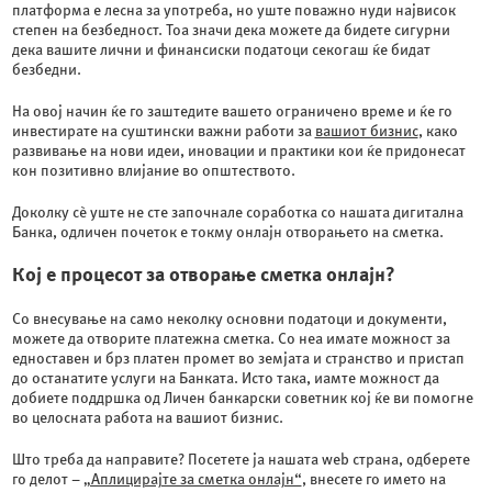
платформа е лесна за употреба, но уште поважно нуди највисок
степен на безбедност. Тоа значи дека можете да бидете сигурни
дека вашите лични и финансиски податоци секогаш ќе бидат
безбедни.
На овој начин ќе го заштедите вашето ограничено време и ќе го
инвестирате на суштински важни работи за
вашиот бизнис
, како
развивање на нови идеи, иновации и практики кои ќе придонесат
кон позитивно влијание во општеството.
Доколку сè уште не сте започнале соработка со нашата дигитална
Банка, одличен почеток е токму онлајн отворањето на сметка.
Кој е процесот за отворање сметка онлајн?
Со внесување на само неколку основни податоци и документи,
можете да отворите платежна сметка. Со неа имате можност за
едноставен и брз платен промет во земјата и странство и пристап
до останатите услуги на Банката. Исто така, иамте можност да
добиете поддршка од Личен банкарски советник кој ќе ви помогне
во целосната работа на вашиот бизнис.
Што треба да направите? Посетете ја нашата web страна, одберете
го делот –
„Аплицирајте за сметка онлајн“
, внесете го името на