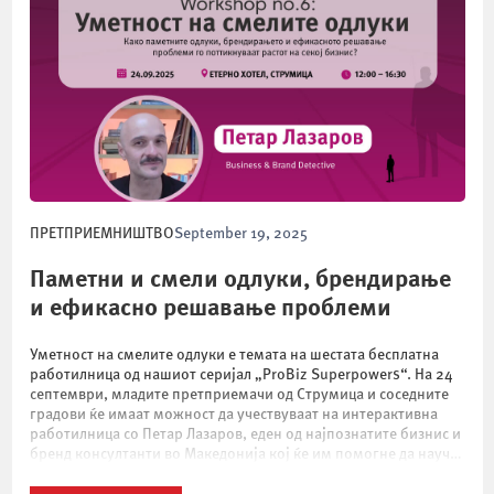
ПРЕТПРИЕМНИШТВО
September 19, 2025
Паметни и смели одлуки, брендирање
и ефикасно решавање проблеми
Уметност на смелите одлуки е темата на шестата бесплатна
работилница од нашиот серијал „ProBiz Superpowers“. На 24
септември, младите претприемачи од Струмица и соседните
градови ќе имаат можност да учествуваат на интерактивна
работилница со Петар Лазаров, еден од најпознатите бизнис и
бренд консултанти во Македонија кој ќе им помогне да научат
како и зошто треба […]