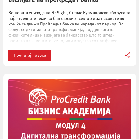
Во новата епизода на FinSight, Стевче Кузмановски зборува за
најактуелните теми во банкарскиот сектор и за насоките во
кои ќе се движи ПроКредит банка во наредниот период. Во
фокус се дигиталната трансформација, поддршката на
физичките лица и визијата за банкарство што го штеди
времето на клиентите. 22 години искуство со нов фокус
ПроКредит банка е […]
Прочитај повеќе