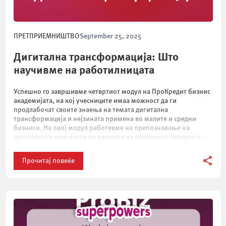
ПРЕТПРИЕМНИШТВО
September 25, 2025
Дигитална трансформација: Што
научивме на работилницата
Успешно го завршивме четвртиот модул на ПроКредит бизнис
академијата, на кој учесниците имаа можност да ги
продлабочат своите знаења на темата дигитална
трансформација и нејзината примена во малите и средни
бизниси. На овој модул работевме на препознавање на
дигиталните можности во рамките на деловните процеси и
интеракциите со клиентите и ги разгледавме најновите алатки
кои […]
Прочитај повеќе