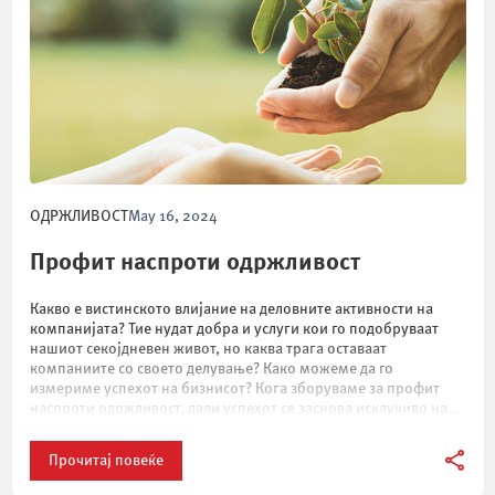
ОДРЖЛИВОСТ
May 16, 2024
Профит наспроти одржливост
Какво е вистинското влијание на деловните активности на
компанијата? Тие нудат добра и услуги кои го подобруваат
нашиот секојдневен живот, но каква трага оставаат
компаниите со своето делување? Како можеме да го
измериме успехот на бизнисот? Кога зборуваме за профит
наспроти одржливост, дали успехот се заснова исклучиво на
профит, или пак, треба да ги земеме […]
Прочитај повеќе