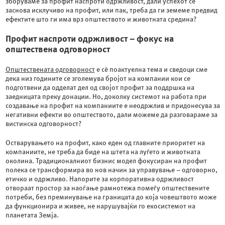
зборуваме за профит наспроти одржливост, дали успехот се
заснова исклучиво на профит, или пак, треба да ги земеме предвид
ефектите што ги има врз општеството и животната средина?
Профит наспроти одржливост – фокус на
општествена одговорност
Општествената одговорност
е сѐ поактуелна тема и сведоци сме
дека низ годините се зголемува бројот на компании кои се
подготвени да одделат дел од својот профит за поддршка на
заедницата преку донации. Но, доколку системот на работа при
создавање на профит на компаниите е неодржлив и придонесува за
негативни ефекти во општеството, дали можеме да разговараме за
вистинска одговорност?
Остварувањето на профит, како еден од главните приоритет на
компаниите, не треба да биде на штета на луѓето и животната
околина. Традиционалниот бизнис модел фокусиран на профит
полека се трансформира во нов начин за управување – одговорно,
етичко и одржливо. Напорите за корпоративна одржливост
отвораат простор за наоѓање рамнотежа помеѓу општествените
потреби, без преминување на границата до која човештвото може
да функционира и живее, не нарушувајќи го екосистемот на
планетата Земја.