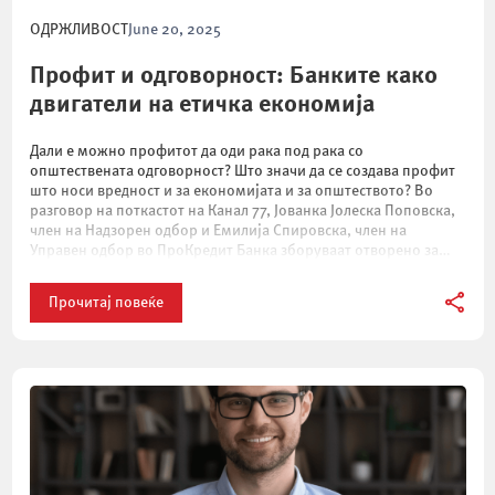
ОДРЖЛИВОСТ
June 20, 2025
Профит и одговорност: Банките како
двигатели на етичка економија
Дали е можно профитот да оди рака под рака со
општествената одговорност? Што значи да се создава профит
што носи вредност и за економијата и за општеството? Во
разговор на поткастот на Канал 77, Јованка Јолеска Поповска,
член на Надзорен одбор и Емилија Спировска, член на
Управен одбор во ПроКредит Банка зборуваат отворено за
нивниот […]
Прочитај повеќе