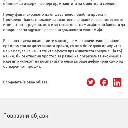
обновливи извори на енергија и заштита на животната средина.
Преку финансирањето на општествено подобни проекти
ПроКредит Банка промовира позитивно влијание врз општеството
и животната средина, што е во согласност со мисијата на банката да
придонесе за одржлив развој на домашната економија.
Реалност е дека компаниите можат да имаат значително влијание
врз промена на досегашната пракса, со што би се дало приоритет
на намалување на штетните ефекти врз животната средина. На тој
начин, би се отворил простор за развој на погрижлива економија,
каде што успехот на компанијата нема да биде дефиниран само од
остварениот профит.
Споделете ја оваа објава:
Поврзани објави