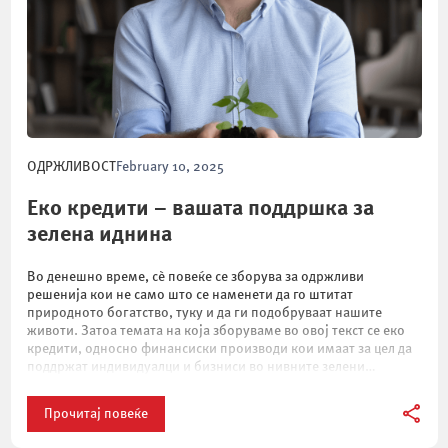
ОДРЖЛИВОСТ
February 10, 2025
Еко кредити – вашата поддршка за
зелена иднина
Во денешно време, сè повеќе се зборува за одржливи
решенија кои не само што се наменети да го штитат
природното богатство, туку и да ги подобруваат нашите
животи. Затоа темата на која зборуваме во овој текст се еко
кредити, односно финансиски производи кои имаат за цел да
поддржат индивидуалци и бизниси во нивните зелени
проекти. […]
Прочитај повеќе