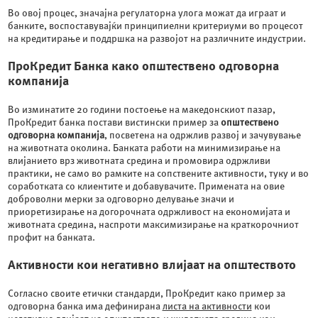
Во овој процес, значајна регулаторна улога можат да играат и
банките, воспоставувајќи принципиелни критериуми во процесот
на кредитирање и поддршка на развојот на различните индустрии.
ПроКредит Банка како општествено одговорна
компанија
Во изминатите 20 години постоење на македонскиот пазар,
ПроКредит банка постави вистински пример за
општествено
одговорна компанија
, посветена на одржлив развој и зачувување
на животната околина. Банката работи на минимизирање на
влијанието врз животната средина и промовира одржливи
практики, не само во рамките на сопствените активности, туку и во
соработката со клиентите и добавувачите. Примената на овие
доброволни мерки за одговорно делување значи и
приоретизирање на догорочната одржливост на економијата и
животната средина, наспроти максимизирање на краткорочниот
профит на банката.
Активности кои негативно влијаат на општеството
Согласно своите етички стандарди, ПроКредит како пример за
одговорна банка има дефинирана
листа на активности
кои