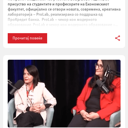
присуство на студентите и професорите на Економскиот
факултет, официјално се отвори новата, современа, креативна
лабораторија – ProLab, реализирана со поддршка од
ПроКредит банка. ProLab – чекор кон модерното
образование ProLab е чекор кон модерното образование –
место каде што студентите можат слободно да
експериментираат и да создаваат […]
Прочитај повеќе