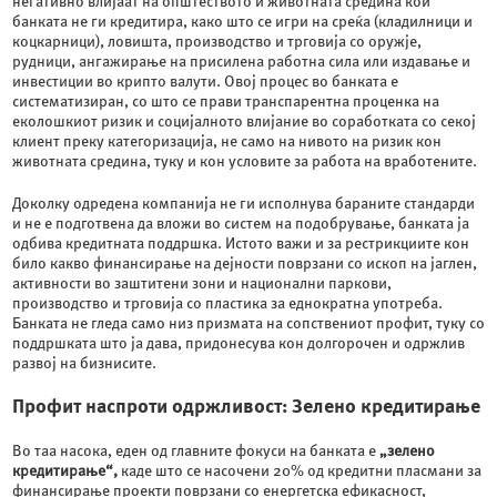
негативно влијаат на општеството и животната средина кои
банката не ги кредитира, како што се игри на среќа (кладилници и
коцкарници), ловишта, производство и трговија со оружје,
рудници, ангажирање на присилена работна сила или издавање и
инвестиции во крипто валути. Овој процес во банката е
систематизиран, со што се прави транспарентна проценка на
еколошкиот ризик и социјалното влијание во соработката со секој
клиент преку категоризација, не само на нивото на ризик кон
животната средина, туку и кон условите за работа на вработените.
Доколку одредена компанија не ги исполнува бараните стандарди
и не е подготвена да вложи во систем на подобрување, банката ја
одбива кредитната поддршка. Истото важи и за рестрикциите кон
било какво финансирање на дејности поврзани со ископ на јаглен,
активности во заштитени зони и национални паркови,
производство и трговија со пластика за еднократна употреба.
Банката не гледа само низ призмата на сопствениот профит, туку со
поддршката што ја дава, придонесува кон долгорочен и одржлив
развој на бизнисите.
Профит наспроти одржливост: Зелено кредитирање
Во таа насока, еден од главните фокуси на банката е
„зелено
кредитирање“,
каде што се насочени 20% од кредитни пласмани за
финансирање проекти поврзани со енергетска ефикасност,