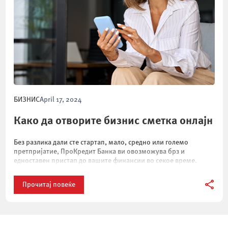
БИЗНИС
April 17, 2024
Како да отворите бизнис сметка онлајн
Без разлика дали сте стартап, мало, средно или големо
претпријатие, ПроКредит Банка ви овозможува брз и
едноставен пристап до вашите финансии во секое време.
Прочитај повеќе