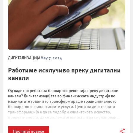
ДИГИТАЛИЗАЦИЈА
May 7, 2024
Работиме исклучиво преку дигитални
канали
Од каде потребата за банкарски решенија преку дигитални
канали? Дигитализацијата во финансиската индустрија во
изминатите години го трансформираше традиционалното
банкарство и финансиските услуги. Целта на дигиталната
трансформација е да се подобри клиентското искуство,
продуктивноста, да се зголеми агилноста и да се унапреди
културата на компаниите. Дополнително, дигитализацијата
отвара можности за банките да креираат поефикасни и […]
Прочитај повеќе