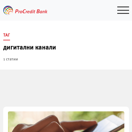
Skip
to
content
ТАГ
дигитални канали
1 статии