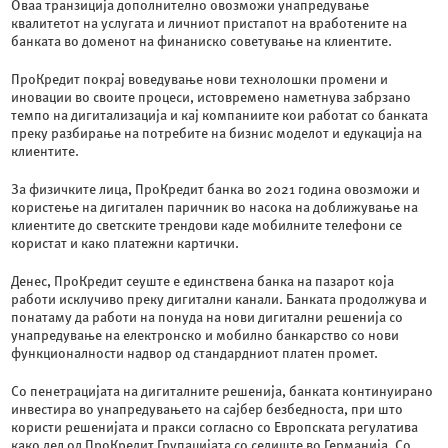
Оваа транзиција дополнително овозможи унапредување
квалитетот на услугата и личниот пристапот на вработените на
банката во доменот на финаниско советување на клиентите.
ПроКредит покрај воведување нови технолошки промени и
иновации во своите процеси, истовремено наметнува забрзано
темпо на дигитализација и кај компаниите кои работат со банката
преку разбирање на потребите на бизнис моделот и едукација на
клиентите.
За физичките лица, ПроКредит банка во 2021 година овозможи и
користење на дигитален паричник во насока на доближување на
клиентите до светските трендови каде мобилните телефони се
користат и како платежни картички.
Денес, ПроКредит сеуште е единствена банка на пазарот која
работи исклучиво преку дигитални канали. Банката продолжува и
понатаму да работи на понуда на нови дигитални решенија со
унапредување на електронско и мобилно банкарство со нови
функционалности надвор од стандардниот платен промет.
Со пенетрацијата на дигиталните решенија, банката континуирано
инвестира во унапредувањето на сајбер безбедноста, при што
користи решенијата и пракси согласно со Европската регулатива
како дел од ПроКредит Групацијата со седиште во Германија. Со