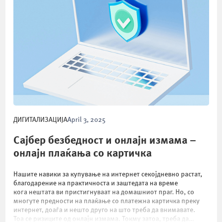
ДИГИТАЛИЗАЦИЈА
April 3, 2025
Сајбер безбедност и онлајн измама –
онлајн плаќања со картичка
Нашите навики за купување на интернет секојдневно растат,
благодарение на практичноста и заштедата на време
кога нештата ви пристигнуваат на домашниот праг. Но, со
многуте предности на плаќање со платежна картичка преку
интернет, доаѓа и нешто друго на што треба да внимавате.
Тоа се ризиците од онлајн измама. Токму затоа, треба да