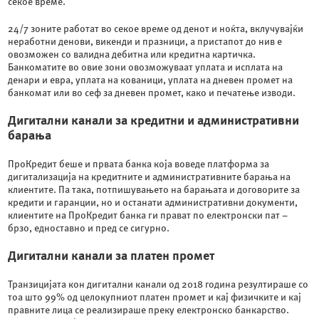
секое време.
24/7 зоните работат во секое време од денот и ноќта, вклучувајќи
неработни денови, викенди и празници, а пристапот до нив е
овозможен со валидна дебитна или кредитна картичка.
Банкоматите во овие зони овозможуваат уплата и исплата на
денари и евра, уплата на кованици, уплата на дневен промет на
банкомат или во сеф за дневен промет, како и печатење изводи.
Дигитални канали за кредитни и административни
барања
ПроКредит беше и првата банка која воведе платформа за
дигитализација на кредитните и административните барања на
клиентите. Па така, потпишувањето на барањата и договорите за
кредити и гаранции, но и останати административни документи,
клиентите на ПроКредит банка ги прават по електронски пат –
брзо, едноставно и пред се сигурно.
Дигитални канали за платен промет
Транзицијата кон дигитални канали од 2018 година резултираше со
тоа што 99% од целокупниот платен промет и кај физичките и кај
правните лица се реализираше преку електронско банкарство.