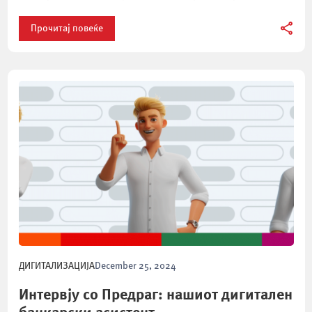
знаете неколку важни работи за ваша поголема безбедност на
интернет. Што е онлајн измама? Сајбер криминалот е форма
Прочитај повеќе
на криминално […]
ДИГИТАЛИЗАЦИЈА
December 25, 2024
Интервју со Предраг: нашиот дигитален