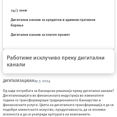
24/7 зони
Дигитални канали за кредитни и административни
барања
Дигитални канали за платен промет
Работиме исклучиво преку дигитални
канали
ДИГИТАЛИЗАЦИЈА
May 7, 2024
Од каде потребата за банкарски решенија преку дигитални канали?
Дигитализацијата во финансиската индустрија во изминатите
години го трансформираше традиционалното банкарство и
финансиските услуги. Целта на дигиталната трансформација е да се
подобри клиентското искуство, продуктивноста, да се зголеми
агилноста и да се унапреди културата на компаниите.