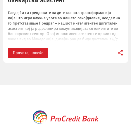
банкарски асистент
Следејќи ги трендовите на дигиталната трансформација
којашто игра клучна улога во нашето секојдневие, неодамна
го претставивме Предраг – нашиот интелигентен дигитален
асистент кој ја редефинира комуникацијата со клиентите во
банкарскиот сектор. Овој иновативен асистент е првиот од
ваков вид во Македонија, дизајниран да биде достапен 24/7 и
да обезбедува брза и сигурна поддршка на клиентите. […]
Прочитај повеќе