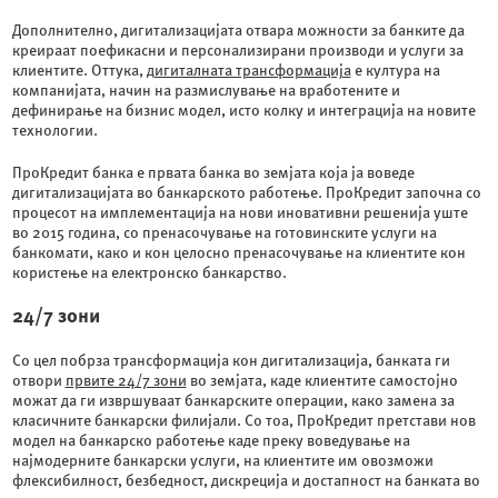
Дополнително, дигитализацијата отвара можности за банките да
креираат поефикасни и персонализирани производи и услуги за
клиентите. Оттука,
дигиталната трансформација
е култура на
компанијата, начин на размислување на вработените и
дефинирање на бизнис модел, исто колку и интеграција на новите
технологии.
ПроКредит банка е првата банка во земјата која ја воведе
дигитализацијата во банкарското работење. ПроКредит започна со
процесот на имплементација на нови иновативни решенија уште
во 2015 година, со пренасочување на готовинските услуги на
банкомати, како и кон целосно пренасочување на клиентите кон
користење на електронско банкарство.
24/7 зони
Со цел побрза трансформација кон дигитализација, банката ги
отвори
првите 24/7 зони
во земјата, каде клиентите самостојно
можат да ги извршуваат банкарските операции, како замена за
класичните банкарски филијали. Со тоа, ПроКредит претстави нов
модел на банкарско работење каде преку воведување на
најмодерните банкарски услуги, на клиентите им овозможи
флексибилност, безбедност, дискреција и достапност на банката во