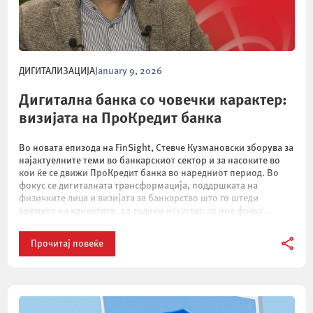
ДИГИТАЛИЗАЦИЈА
January 9, 2026
Дигитална банка со човечки карактер:
визијата на ПроКредит банка
Во новата епизода на FinSight, Стевче Кузмановски зборува за
најактуелните теми во банкарскиот сектор и за насоките во
кои ќе се движи ПроКредит банка во наредниот период. Во
фокус се дигиталната трансформација, поддршката на
физичките лица и визијата за банкарство што го штеди
времето на клиентите. 22 години искуство со нов фокус
ПроКредит банка е […]
Прочитај повеќе