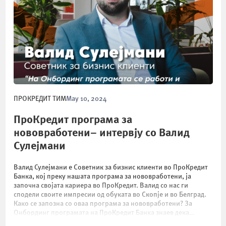
ПРОКРЕДИТ ТИМ
May 10, 2024
ПроКредит програма за
нововработени– интервју со Валид
Сулејмани
Валид Сулејмани е Советник за бизнис клиенти во ПроКредит
Банка, кој преку нашата програма за нововработени, ја
започна својата кариера во ПроКредит. Валид со нас ги
сподели своите импресии од обуката во Скопје и во Белград.
Како се запозна со оваа програма за нововработени? За
Онбординг програмата на ПроКредит Банка знаев дека
постои, но немав подетални […]