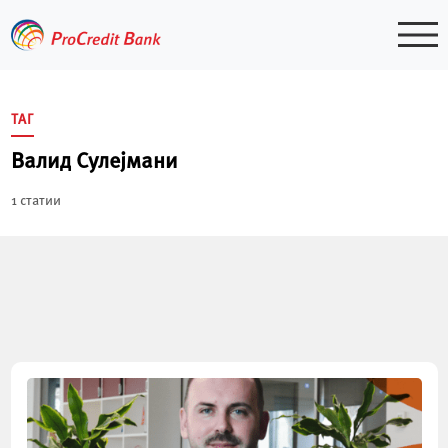
Skip
to
content
ТАГ
Валид Сулејмани
1 статии