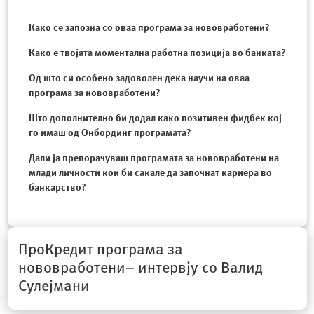
Како се запозна со оваа програма за нововработени?
Како е твојата моментална работна позиција во банката?
Од што си особено задоволен дека научи на оваа
програма за нововработени?
Што дополнително би додал како позитивен фидбек кој
го имаш од Онбординг програмата?
Дали ја препорачуваш програмата за нововработени на
млади личности кои би сакале да започнат кариера во
банкарство?
ПроКредит програма за
нововработени– интервју со Валид
Сулејмани