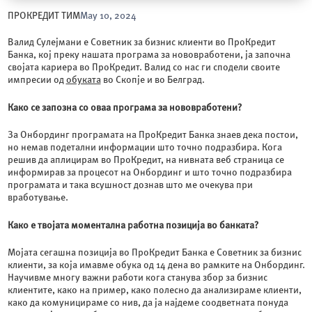
ПРОКРЕДИТ ТИМ
May 10, 2024
Валид Сулејмани е Советник за бизнис клиенти во ПроКредит
Банка, кој преку нашата програма за нововработени, ја започна
својата кариера во ПроКредит. Валид со нас ги сподели своите
импресии од
обуката
во Скопје и во Белград.
Како се запозна со оваа програма за нововработени?
За Онбординг програмата на ПроКредит Банка знаев дека постои,
но немав подетални информации што точно подразбира. Кога
решив да аплицирам во ПроКредит, на нивната веб страница се
информирав за процесот на Онбординг и што точно подразбира
програмата и така всушност дознав што ме очекува при
вработување.
Како е твојата моментална работна позиција во банката?
Мојата сегашна позиција во ПроКредит Банка е Советник за бизнис
клиенти, за која имавме обука од 14 дена во рамките на Онбординг.
Научивме многу важни работи кога станува збор за бизнис
клиентите, како на пример, како полесно да анализираме клиенти,
како да комуницираме со нив, да ја најдеме соодветната понуда