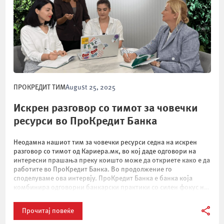
ПРОКРЕДИТ ТИМ
August 25, 2025
Искрен разговор со тимот за човечки
ресурси во ПроКредит Банка
Неодамна нашиот тим за човечки ресурси седна на искрен
разговор со тимот од Кариера.мк, во кој даде одговори на
интересни прашања преку коишто може да откриете како е да
работите во ПроКредит Банка. Во продолжение го
споделуваме ова интервју. ПроКредит Банка е банка која
комбинира одговорни банкарски практики со силен фокус на
луѓето – клиентите, […]
Прочитај повеќе