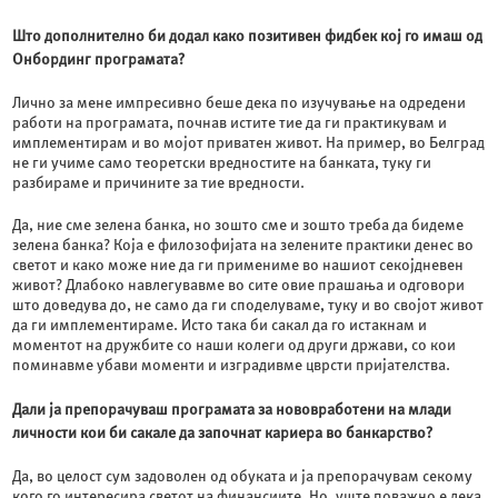
Што дополнително би додал како позитивен фидбек кој го имаш од
Онбординг програмата?
Лично за мене импресивно беше дека по изучување на одредени
работи на програмата, почнав истите тие да ги практикувам и
имплементирам и во мојот приватен живот. На пример, во Белград
не ги учиме само теоретски вредностите на банката, туку ги
разбираме и причините за тие вредности.
Да, ние сме зелена банка, но зошто сме и зошто треба да бидеме
зелена банка? Која е филозофијата на зелените практики денес во
светот и како може ние да ги примениме во нашиот секојдневен
живот? Длабоко навлегувавме во сите овие прашања и одговори
што доведува до, не само да ги споделуваме, туку и во својот живот
да ги имплементираме. Исто така би сакал да го истакнам и
моментот на дружбите со наши колеги од други држави, со кои
поминавме убави моменти и изградивме цврсти пријателства.
Дали ја препорачуваш програмата за нововработени на млади
личности кои би сакале да започнат кариера во банкарство?
Да, во целост сум задоволен од обуката и ја препорачувам секому
кого го интересира светот на финансиите. Но, уште поважно е дека