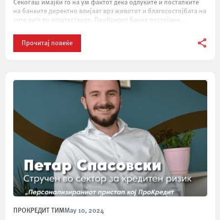
Секогаш имајќи го на ум фактот дека одлуките и постапките
на банките директно влијаат врз животот и благосостојбата на
сите луѓе во општеството, ПроКредит Банка постојано
останува верна на своите морални принципи околу […]
Прочитај повеќе
ПРОКРЕДИТ ТИМ
May 10, 2024