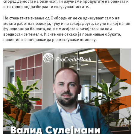
според дејноста на бизнисот, ги изучивме продуктите на банката и
што точно подразбираат и вклучуваат истите.
Но стекнатите знаења од Онбординг не се однесуваат само на
мојата работна позиција, туку и на секоја друга, се учи на кој начин
функционира банката, која е мисијата и визијата и на кои
вредности се темели. И сите ние откако ја поминавме обуката,
навистина започнавме да размислуваме поинаку.