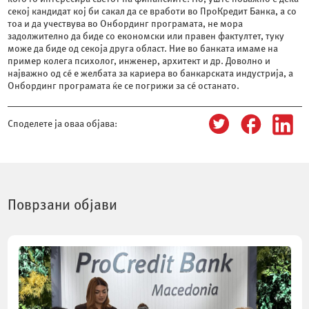
секој кандидат кој би сакал да се вработи во ПроКредит Банка, а со
тоа и да учествува во Онбординг програмата, не мора
задолжително да биде со економски или правен фактултет, туку
може да биде од секоја друга област. Ние во банката имаме на
пример колега психолог, инженер, архитект и др. Доволно и
најважно од сé е желбата за кариера во банкарската индустрија, а
Онбординг програмата ќе се погрижи за сé останато.
Споделете ја оваа објава:
Поврзани објави