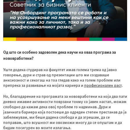
Од што си особено задоволен дека научи на оваа програма за
нововработени?
Уште додека студирав на факултет имав голема трема од јавно
говорење, дури и страв од презентации што ми создаваше
анксиозност и секогаш на тоа гледав како на голем проблем или
препрека за развивање на мојата кариера и
професионален раст
.
Но, благодарение на програмата за нововработени на која два пати
дневно имавме активности поврзани токму со јавен настап, можам
слободно да кажам дека овој проблем го надминав. Дури и
јазичната бариера која постоеше до одреден степен престанав да ја
забележувам, ми беше дадена слобода и да згрешам, да се
поправам, што всушност ми овозможи многу да се опуштам и да
бидам посигурен во моите излагања.