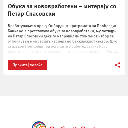
Обука за нововработени – интервју со
Петар Спасовски
Вработувањето преку Онбординг програмата на ПроКредит
Банка која претставува обука за нововработени, му потвдри
на Петар Спасовски дека го направил вистинскиот избор за
отпочнување на својата кариера во банкарскиот сектор. Што
ја издвои ПроКредит од останатите работодавачи? Кога
размислував за работно место, а знаев дека сакам да работам
во секторот финансии, дојдов до заклучок дека […]
Прочитај повеќе