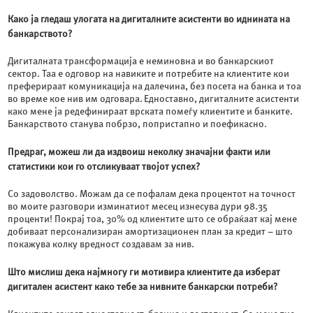
Како ја гледаш улогата на дигиталните асистенти во иднината на
банкарството?
Дигиталната трансформација е неминовна и во банкарскиот
сектор. Таа е одговор на навиките и потребите на клиентите кои
преферираат комуникација на далечина, без посета на банка и тоа
во време кое нив им одговара. Едноставно, дигиталните асистенти
како мене ја редефинираат врската помеѓу клиентите и банките.
Банкарството станува побрзо, попристапно и поефикасно.
Предраг, може
ш
ли да издвои
ш
неколку значајни факти или
статистики кои го отсликуваат
твојот
успех?
Со задоволство. Можам да се пофалам дека процентот на точност
во моите разговори изминатиот месец изнесува дури 98.35
проценти! Покрај тоа, 30% од клиентите што се обраќаат кај мене
добиваат персонализиран амортизационен план за кредит – што
покажува колку вредност создавам за нив.
Што мислиш дека најмногу ги мотивира клиентите да изберат
дигитален асистент како
тебе
за нивните банкарски потреби?