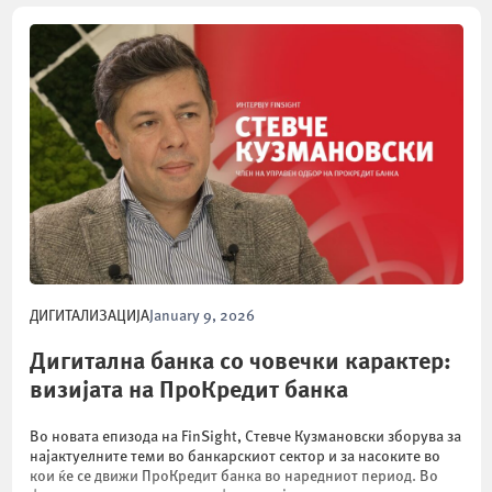
ДИГИТАЛИЗАЦИЈА
January 9, 2026
Дигитална банка со човечки карактер:
визијата на ПроКредит банка
Во новата епизода на FinSight, Стевче Кузмановски зборува за
најактуелните теми во банкарскиот сектор и за насоките во
кои ќе се движи ПроКредит банка во наредниот период. Во