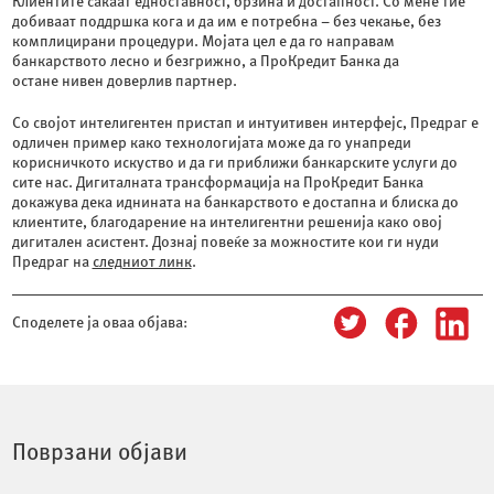
Клиентите сакаат едноставност, брзина и достапност. Со мене тие
добиваат поддршка кога и да им е потребна – без чекање, без
комплицирани процедури. Мојата цел е да го направам
банкарството лесно и безгрижно, а ПроКредит Банка да
остане нивен доверлив партнер.
Со својот интелигентен пристап и интуитивен интерфејс, Предраг е
одличен пример како технологијата може да го унапреди
корисничкото искуство и да ги приближи банкарските услуги до
сите нас. Дигиталната трансформација на ПроКредит Банка
докажува дека иднината на банкарството е достапна и блиска до
клиентите, благодарение на интелигентни решенија како овој
дигитален асистент. Дознај повеќе за можностите кои ги нуди
Предраг на
следниот линк
.
Споделете ја оваа објава:
Поврзани објави