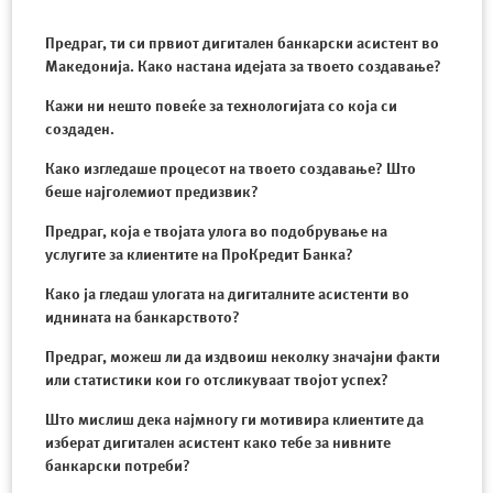
Предраг, ти си првиот дигитален банкарски асистент во
Македонија. Како настана идејата за твоето создавање?
Кажи ни нешто повеќе за технологијата со која си
создаден.
Како изгледаше процесот на твоето создавање? Што
беше најголемиот предизвик?
Предраг, која е твојата улога во подобрување на
услугите за клиентите на ПроКредит Банка?
Како ја гледаш улогата на дигиталните асистенти во
иднината на банкарството?
Предраг, можеш ли да издвоиш неколку значајни факти
или статистики кои го отсликуваат твојот успех?
Што мислиш дека најмногу ги мотивира клиентите да
изберат дигитален асистент како тебе за нивните
банкарски потреби?