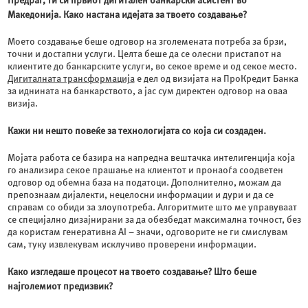
Предраг,
ти
си првиот дигитален банкарски асистент во
Македонија. Како настана идејата за твоето создавање?
Моето создавање беше одговор на зголемената потреба за брзи,
точни и достапни услуги. Целта беше да се олесни пристапот на
клиентите до банкарските услуги, во секое време и од секое место.
Дигиталната трансформација
е дел од визијата на ПроКредит Банка
за иднината на банкарството, а јас сум директен одговор на оваа
визија.
Кажи ни нешто повеќе за технологијата со која си создаден.
Мојата работа се базира на напредна вештачка интелигенција која
го анализира секое прашање на клиентот и пронаоѓа соодветен
одговор од обемна база на податоци. Дополнително, можам да
препознаам дијалекти, нецелосни информации и дури и да се
справам со обиди за злоупотреба. Алгоритмите што ме управуваат
се специјално дизајнирани за да обезбедат максимална точност, без
да користам генеративна AI – значи, одговорите не ги смислувам
сам, туку извлекувам исклучиво проверени информации.
Како изгледаше процесот на твоето создавање? Што беше
најголемиот предизвик?