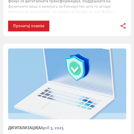
фокус се дигиталната трансформација, поддршката на
физичките лица и визијата за банкарство што го штеди
времето на клиентите. 22 години искуство со нов фокус
ПроКредит банка е […]
Прочитај повеќе
ДИГИТАЛИЗАЦИЈА
April 3, 2025