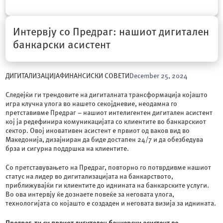
Интервју со Предраг: нашиот дигитален
банкарски асистент
ДИГИТАЛИЗАЦИЈА
ФИНАНСИСКИ СОВЕТИ
December 25, 2024
Следејќи ги трендовите на дигиталната трансформација којашто
игра клучна улога во нашето секојдневие, неодамна го
претставивме Предраг – нашиот интелигентен дигитален асистент
кој ја редефинира комуникацијата со клиентите во банкарскиот
сектор. Овој иновативен асистент е првиот од ваков вид во
Македонија, дизајниран да биде достапен 24/7 и да обезбедува
брза и сигурна поддршка на клиентите.
Со претставувањето на Предраг, повторно го потврдивме нашиот
статус на лидер во дигитализацијата на банкарството,
приближувајќи ги клиентите до иднината на банкарските услуги.
Во ова интервју ќе дознаете повеќе за неговата улога,
технологијата со којашто е создаден и неговата визија за иднината.