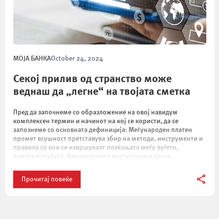
МОЈА БАНКА
October 24, 2024
Секој прилив од странство може
веднаш да „легне“ на твојата сметка
Пред да започнеме со образложение на овој навидум
комплексен термин и начинот на кој се користи, да се
запознеме со основната дефиниција: Меѓународен платен
промет всушност претставува збир на методи, инструменти и
правила со кои се извршуваат плаќањата меѓу луѓето,
претпријатијата, финансиските институции и други
организации со седиште во различни држави.Доколку прв пат
се соочувате […]
Прочитај повеќе