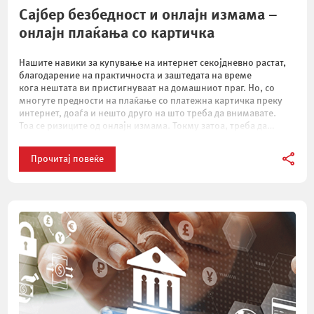
Сајбер безбедност и онлајн измама –
онлајн плаќања со картичка
Нашите навики за купување на интернет секојдневно растат,
благодарение на практичноста и заштедата на време
кога нештата ви пристигнуваат на домашниот праг. Но, со
многуте предности на плаќање со платежна картичка преку
интернет, доаѓа и нешто друго на што треба да внимавате.
Тоа се ризиците од онлајн измама. Токму затоа, треба да
знаете неколку важни работи за ваша поголема безбедност на
интернет. Што е онлајн измама? Сајбер криминалот е форма
Прочитај повеќе
на криминално […]