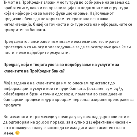
Тимот на ПроКредит вложи многу труд во собирање на знаења од
вработените, како и во организација на податоците во структура
која е најкорисна за моето фукнционирање. Најголемиот
предизвик беше да не користам генеративна вештачка
интелигенција, бидејќи точноста и сигурноста на информациите се
приоритет за банката.
Пред самото лансирање поминавме екстензивно тестирање
проследено со многу прилагодувања за да се осигураме дека ќе ги
постигнеме најдобрите резултати.
Предраг, која е твојата улога во подобрување на услугите за
клиентите на ПроКредит Банка?
Моја задача е на клиентите да им го олеснам пристапот до
информации и услуги кои ги нуди банката. Достапен сум 24/7,
обезбедувам брзи и точни одговори, помагам во секојдневни
банкарски процеси и дури креирам персонализирани препораки за
продукти.
Во изминатите три месеци успеав да услужам над 3.300 клиенти и
да одговорам на 29.000 пораки, за вкупно 211 ефективни часови –
што покажува колку е важно да се има дигитален асистент како
мене.