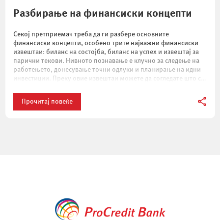
Разбирање на финансиски концепти
Секој претприемач треба да ги разбере основните
финансиски концепти, особено трите најважни финансиски
извештаи: биланс на состојба, биланс на успех и извештај за
парични текови. Нивното познавање е клучно за следење на
работењето, донесување точни одлуки и планирање на идни
инвестиции. Преку овие извештаи можете да согледате што се
случувало во минатото, каква е тековната […]
Прочитај повеќе