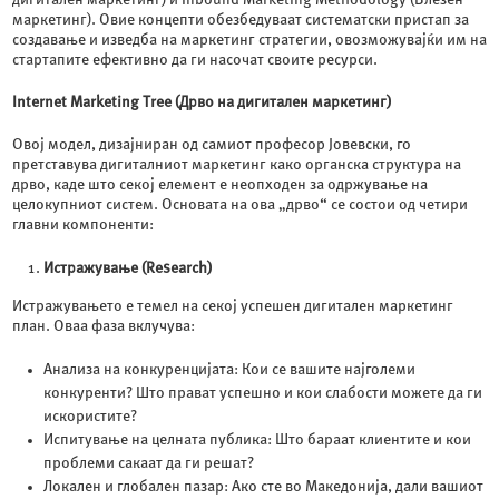
маркетинг). Овие концепти обезбедуваат систематски пристап за
создавање и изведба на маркетинг стратегии, овозможувајќи им на
стартапите ефективно да ги насочат своите ресурси.
Internet Marketing Tree (Дрво на дигитален маркетинг)
Овој модел, дизајниран од самиот професор Јовевски, го
претставува дигиталниот маркетинг како органска структура на
дрво, каде што секој елемент е неопходен за одржување на
целокупниот систем. Основата на ова „дрво“ се состои од четири
главни компоненти:
Истражување (Research)
Истражувањето е темел на секој успешен дигитален маркетинг
план. Оваа фаза вклучува:
Анализа на конкуренцијата: Кои се вашите најголеми
конкуренти? Што прават успешно и кои слабости можете да ги
искористите?
Испитување на целната публика: Што бараат клиентите и кои
проблеми сакаат да ги решат?
Локален и глобален пазар: Ако сте во Македонија, дали вашиот