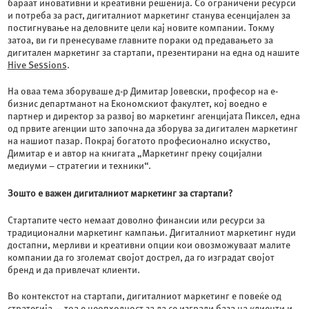
бараат иновативни и креативни решенија. Со ограничени ресурси
и потреба за раст, дигиталниот маркетинг станува есенцијален за
постигнување на деловните цели кај новите компании. Токму
затоа, ви ги пренесуваме главните пораки од предавањето за
дигитален маркетинг за стартапи, презентирани на една од нашите
Hive Sessions
.
На оваа тема зборуваше д-р Димитар Јовевски, професор на е-
бизнис департманот на Економскиот факултет, кој воедно е
партнер и директор за развој во маркетинг агенцијата Пиксел, една
од првите агенции што започна да зборува за дигитален маркетинг
на нашиот пазар. Покрај богатото професионално искуство,
Димитар е и автор на книгата „Маркетинг преку социјални
медиуми – стратегии и техники“.
Зошто е важен дигиталниот маркетинг за стартапи?
Стартапите често немаат доволно финансии или ресурси за
традиционални маркетинг кампањи. Дигиталниот маркетинг нуди
достапни, мерливи и креативни опции кои овозможуваат малите
компании да го зголемат својот дострел, да го изградат својот
бренд и да привлечат клиенти.
Во контекстот на стартапи, дигиталниот маркетинг е повеќе од
стратегија — тоа е неопходност за да се изгради база на клиенти и