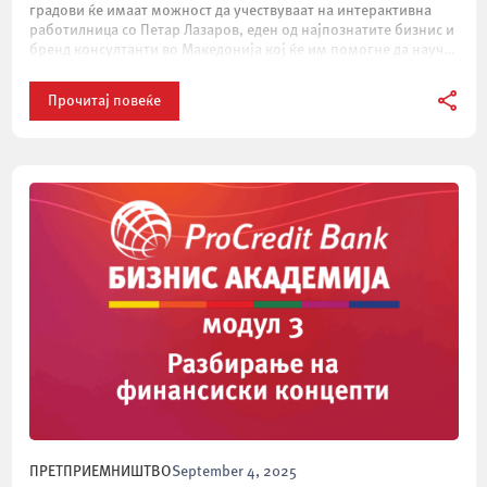
градови ќе имаат можност да учествуваат на интерактивна
работилница со Петар Лазаров, еден од најпознатите бизнис и
бренд консултанти во Македонија кој ќе им помогне да научат
како и зошто треба […]
Прочитај повеќе
ПРЕТПРИЕМНИШТВО
September 4, 2025