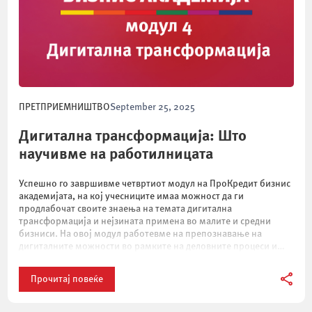
ПРЕТПРИЕМНИШТВО
September 25, 2025
Дигитална трансформација: Што
научивме на работилницата
Успешно го завршивме четвртиот модул на ПроКредит бизнис
академијата, на кој учесниците имаа можност да ги
продлабочат своите знаења на темата дигитална
трансформација и нејзината примена во малите и средни
бизниси. На овој модул работевме на препознавање на
дигиталните можности во рамките на деловните процеси и
интеракциите со клиентите и ги разгледавме најновите алатки
кои […]
Прочитај повеќе