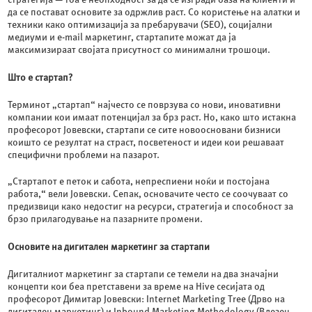
да се постават основите за одржлив раст. Со користење на алатки и
техники како оптимизација за пребарувачи (SEO), социјални
медиуми и е-mail маркетинг, стартапите можат да ја
максимизираат својата присутност со минимални трошоци.
Што е стартап?
Терминот „стартап“ најчесто се поврзува со нови, иновативни
компании кои имаат потенцијал за брз раст. Но, како што истакна
професорот Јовевски, стартапи се сите новоосновани бизниси
коишто се резултат на страст, посветеност и идеи кои решаваат
специфични проблеми на пазарот.
„Стартапот е петок и сабота, непреспиени ноќи и постојана
работа,“ вели Јовевски. Сепак, основачите често се соочуваат со
предизвици како недостиг на ресурси, стратегија и способност за
брзо прилагодување на пазарните промени.
Основите на дигитален маркетинг за стартапи
Дигиталниот маркетинг за стартапи се темели на два значајни
концепти кои беа претставени за време на Hive сесијата од
професорот Димитар Јовевски: Internet Marketing Tree (Дрво на
дигитален маркетинг) и Inbound Marketing Methodology (Влезен