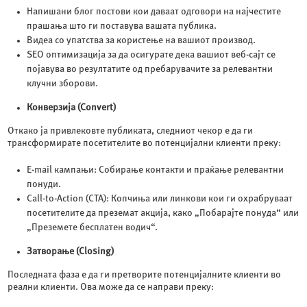
Напишани блог постови кои даваат одговори на најчестите
прашања што ги поставува вашата публика.
Видеа со упатства за користење на вашиот производ.
SEO оптимизација за да осигурате дека вашиот веб-сајт се
појавува во резултатите од пребарувачите за релевантни
клучни зборови.
Конверзија (Convert)
Откако ја привлековте публиката, следниот чекор е да ги
трансформирате посетителите во потенцијални клиенти преку:
E-mail кампањи: Собирање контакти и праќање релевантни
понуди.
Call-to-Action (CTA): Копчиња или линкови кои ги охрабруваат
посетителите да преземат акција, како „Побарајте понуда“ или
„Преземете бесплатен водич“.
Затворање (Closing)
Последната фаза е да ги претворите потенцијалните клиенти во
реални клиенти. Ова може да се направи преку: