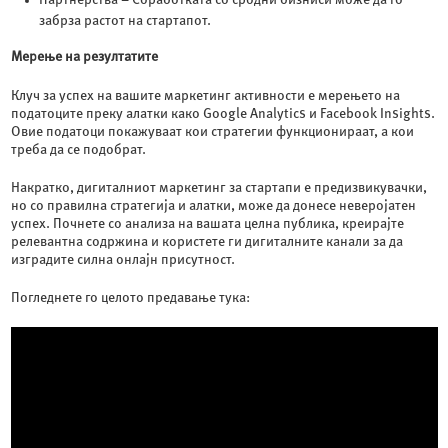
забрза растот на стартапот.
Мерење на резултатите
Клуч за успех на вашите маркетинг активности е мерењето на
податоците преку алатки како Google Analytics и Facebook Insights.
Овие податоци покажуваат кои стратегии функционираат, а кои
треба да се подобрат.
Накратко, дигиталниот маркетинг за стартапи е предизвикувачки,
но со правилна стратегија и алатки, може да донесе неверојатен
успех. Почнете со анализа на вашата целна публика, креирајте
релевантна содржина и користете ги дигиталните канали за да
изградите силна онлајн присутност.
Погледнете го целото предавање тука: