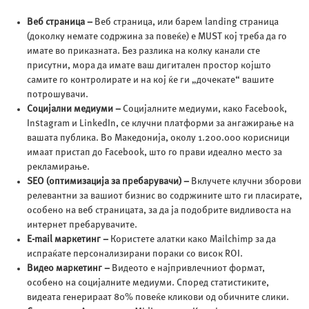
Веб страница –
Веб страница, или барем landing страница
(доколку немате содржина за повеќе) е MUST кој треба да го
имате во приказната. Без разлика на колку канали сте
присутни, мора да имате ваш дигитален простор којшто
самите го контролирате и на кој ќе ги „дочекате“ вашите
потрошувачи.
Социјални медиуми –
Социјалните медиуми, како Facebook,
Instagram и LinkedIn, се клучни платформи за ангажирање на
вашата публика. Во Македонија, околу 1.200.000 корисници
имаат пристап до Facebook, што го прави идеално место за
рекламирање.
SEO (оптимизација за пребарувачи) –
Вклучете клучни зборови
релевантни за вашиот бизнис во содржините што ги пласирате,
особено на веб страницата, за да ја подобрите видливоста на
интернет пребарувачите.
E-mail маркетинг –
Користете алатки како Mailchimp за да
испраќате персонализирани пораки со висок ROI.
Видео маркетинг –
Видеото е најпривлечниот формат,
особено на социјалните медиуми. Според статистиките,
видеата генерираат 80% повеќе кликови од обичните слики.