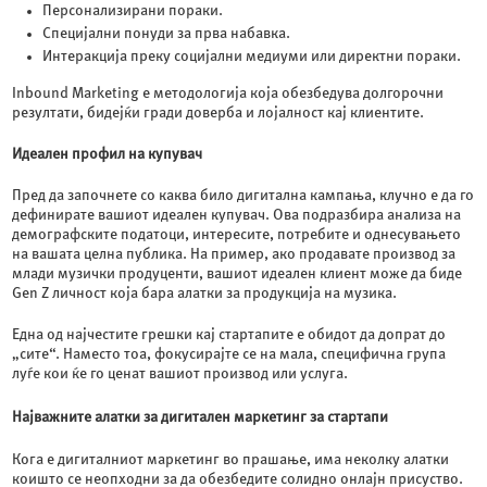
Персонализирани пораки.
Специјални понуди за прва набавка.
Интеракција преку социјални медиуми или директни пораки.
Inbound Marketing е методологија која обезбедува долгорочни
резултати, бидејќи гради доверба и лојалност кај клиентите.
Идеален профил на купувач
Пред да започнете со каква било дигитална кампања, клучно е да го
дефинирате вашиот идеален купувач. Ова подразбира анализа на
демографските податоци, интересите, потребите и однесувањето
на вашата целна публика. На пример, ако продавате производ за
млади музички продуценти, вашиот идеален клиент може да биде
Gen Z личност која бара алатки за продукција на музика.
Една од најчестите грешки кај стартапите е обидот да допрат до
„сите“. Наместо тоа, фокусирајте се на мала, специфична група
луѓе кои ќе го ценат вашиот производ или услуга.
Најважните алатки за дигитален маркетинг за стартапи
Кога е дигиталниот маркетинг во прашање, има неколку алатки
коишто се неопходни за да обезбедите солидно онлајн присуство.