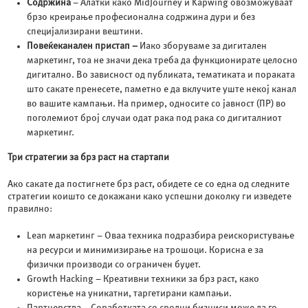
Содржина
– Алатки како MidJourney и Kapwing овозможуваат
брзо креирање професионална содржина дури и без
специјализирани вештини.
Повеќеканален пристап –
Иако зборуваме за дигитален
маркетинг, тоа не значи дека треба да функционирате целосно
дигитално. Во зависност од публиката, тематиката и пораката
што сакате пренесете, паметно е да вклучите уште некој канал
во вашите кампањи. На пример, односите со јавност (ПР) во
поголемиот број случаи одат рака под рака со дигиталниот
маркетинг.
Три стратегии за брз раст на стартапи
Ако сакате да постигнете брз раст, обидете се со една од следните
стратегии коишто се докажани како успешни доколку ги изведете
правилно:
Lean маркетинг – Оваа техника подразбира реискористување
на ресурси и минимизирање на трошоци. Корисна е за
физички производи со ограничен буџет.
Growth Hacking – Креативни техники за брз раст, како
користење на уникатни, таргетирани кампањи.
Партнерства – Соработката со сродни бизниси може да го