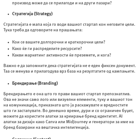
производ може да се прилагоди и на други пазари?
Стратегија (Strategy)
Стратегијата е мапа која го води вашиот стартап кон неговите цели.
Тука треба да одговорите на прашањата:
Кои се вашите долгорочни и краткорочни цели?
Како ќе ги распределите ресурсите?
Какви маркетинг активности ќе преземете, и кога?
Важно е да запомните дека стратегијата не е еден фиксен документ.
Таа се менува и прилагодува врз база на резултатите од кампањите.
Брендирање (Branding)
Брендирањето е она што го прави вашиот стартап препознатлив.
Ова не значи само лого или визуелни елементи, туку и вашиот тон
на комуникација, приказната што ја раскажувате и вредностите
што ги застапувате. Во денешно време, дури и со ограничен буџет,
можете да користите алатки за креирање бренд идентитет. AI
алатки за дизајн како Canva или MidJourney и генератори за име на
бренд базирани на вештачка интелигенција.