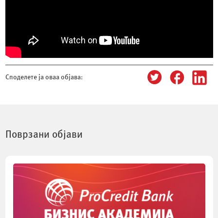
Споделете ја оваа објава:
Поврзани објави