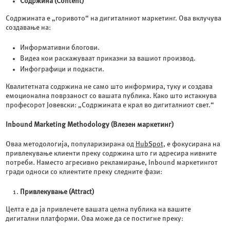
Содржина (Content)
Содржината е „горивото“ на дигиталниот маркетинг. Ова вклучува
создавање на:
Информативни блогови.
Видеа кои раскажуваат приказни за вашиот производ.
Инфографици и подкасти.
Квалитетната содржина не само што информира, туку и создава
емоционална поврзаност со вашата публика. Како што истакнува
професорот Јовевски: „Содржината е крал во дигиталниот свет.“
Inbound Marketing Methodology (Влезен маркетинг)
Оваа методологија, популаризирана од
HubSpot
, е фокусирана на
привлекување клиенти преку содржина што ги адресира нивните
потреби. Наместо агресивно рекламирање, Inbound маркетингот
гради односи со клиентите преку следните фази:
Привлекување (Attract)
Целта е да ја привлечете вашата целна публика на вашите
дигитални платформи. Ова може да се постигне преку: