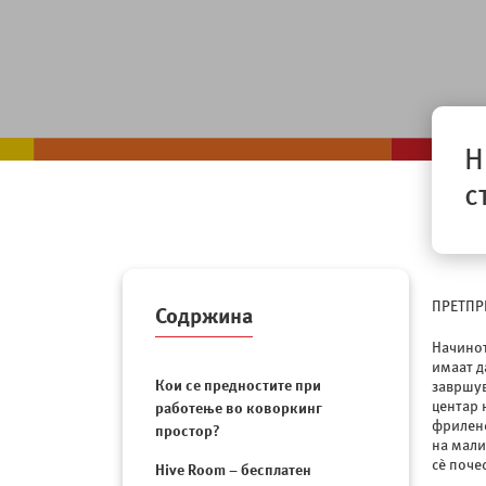
H
с
ПРЕТП
Содржина
Начинот
имаат д
Кои се предностите при
завршув
центар 
работење во коворкинг
фриленс
простор?
на мали
сѐ поче
Hive Room – бесплатен