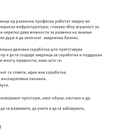
динци од различни професии работат заедно во
елариска инфраструктура; станува збор всушност за
и неретко дава можности за размена на знаење
ли дури и да започнат заеднички бизнис.
спешна деловна соработка што претставува
ор е да се создаде заедница за соработка и поддршка
и многу предности, како што се:
ат со совети, идеи или соработка.
о инспиративна околина.
луги.
коворкинг простори, како обуки, настани и др.
а се развивате, да учите и да се забавувате,
!