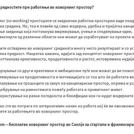
предностите при работење во коворкинг простор?
нг (co-working) просторите се заеднички работни простории каде пое
ка средина. Но, тоа е повеќе од само модерна, удобна и пријатна канц
ње заедница која поттикнува вмрежување, учење и споделување идеи, 
експерти од различни области кои можат да соработуваат на проекти и
ите остварени во коворкинг средината многу често резултираат и со у
лна предност. Накратко кажано, идејата зад концептот коворкинг прост
 поттикнува креативноста, продуктивноста и растот, истовремено нудејќ
рзување со други креативни и амбициозни луѓе кои можат да ви помогн
лемување на продуктивноста и мотивацијата со тоа што ќе работите в
алување на трошоците за закуп на канцелариски простор, опрема и ус
обрување на рамнотежата помеѓу работата и приватниот живот
ористување на разни погодности и бенефиции кои ги нудат модерните 
ако сте во потрага по алтернативен начин на работа кој ќе ви овозможи д
ете за работењето во коворкинг простор.
om – бесплатен коворкинг простор во Скопје за стартапи и фриленсери