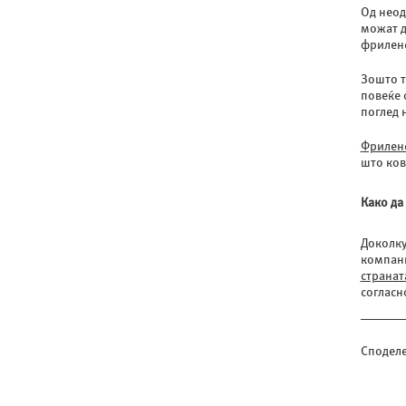
Од неод
можат д
фриленс
Зошто т
повеќе 
поглед 
Фрилен
што ков
Како да
Доколку
компани
странат
согласн
Споделе