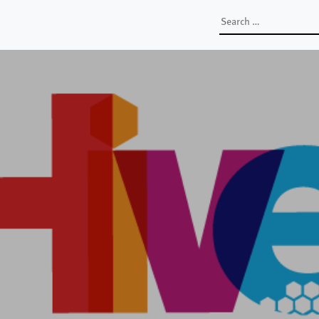
Search
for: