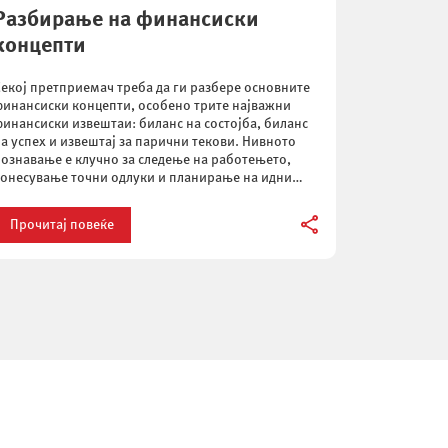
Разбирање на финансиски
концепти
екој претприемач треба да ги разбере основните
инансиски концепти, особено трите најважни
инансиски извештаи: биланс на состојба, биланс
а успех и извештај за парични текови. Нивното
ознавање е клучно за следење на работењето,
онесување точни одлуки и планирање на идни
нвестиции. Преку овие извештаи можете да
огледате што се случувало во минатото, каква е
Прочитај повеќе
ековната […]