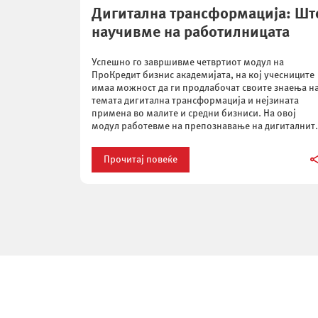
Дигитална трансформација: Шт
научивме на работилницата
Успешно го завршивме четвртиот модул на
ПроКредит бизнис академијата, на кој учесниците
имаа можност да ги продлабочат своите знаења н
темата дигитална трансформација и нејзината
примена во малите и средни бизниси. На овој
модул работевме на препознавање на дигиталнит
можности во рамките на деловните процеси и
интеракциите со клиентите и ги разгледавме
Прочитај повеќе
најновите алатки кои […]