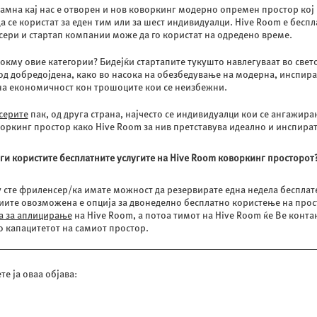
амна кај нас е отворен и нов коворкинг модерно опремен простор кој
а се користат за еден тим или за шест индивидуалци. Hive Room е бесп
ери и стартап компании може да го користат на одредено време.
окму овие категории? Бидејќи стартапите тукушто навлегуваат во свет
од добредојдена, како во насока на обезбедување на модерна, инспира
на економичност кон трошоците кои се неизбежни.
серите
пак, од друга страна, најчесто се индивидуалци кои се ангажир
оркинг простор како Hive Room за нив претставува идеално и инспир
 ги користите бесплатните услугите на Hive Room коворкинг просторот
 сте фриленсер/ка имате можност да резервирате една недела бесплате
ите овозможена е опција за двонеделно бесплатно користење на просто
а за аплицирање
на Hive Room, а потоа тимот на Hive Room ќе Ве конта
о капацитетот на самиот простор.
те ја оваа објава: