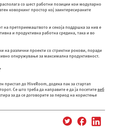
 располага со шест работни позиции кои модуларно
латен коворкинг простор кој заинтересираните
от на претприемаштвото и секоја поддршка за нив е
тивна и продуктивна работна средина, така и во
ани на различни проекти со стриктни рокови, поради
ативно опкружување за максимална продуктивност.
?
н пристап до HiveRoom, додека пак за стартап
рот. Се што треба да направите е да ја посетите
веб
ктира за да се договорите за период на користење