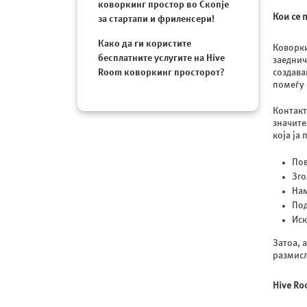
коворкинг простор во Скопје
Кои се 
за стартапи и фриленсери!
Како да ги користите
Коворки
бесплатните услугите на Hive
заеднич
Room коворкинг просторот?
создава
помеѓу 
Контакт
значите
која ја
Пов
Зго
Нам
Под
Иск
Затоа, 
размисл
Hive Ro