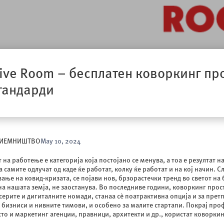
ive Room – бесплатен коворкинг про
тандарди
РИЕМНИШТВО
May 10, 2024
 на работење е категорија која постојано се менува, а тоа е резултат 
а самите одлучат од каде ќе работат, колку ќе работат и на кој начин. С
ање на ковид-кризата, се појави нов, брзорастечки тренд во светот на 
на нашата земја, не заостанува. Во последниве години, коворкинг про
ерите и дигиталните номади, станаа сè поатрактивна опција и за прет
 бизниси и нивните тимови, и особено за малите стартапи. Покрај про
сто и маркетинг агенции, правници, архитекти и др., користат коворкин