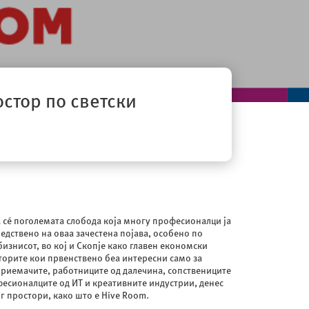
стор по светски
на сé поголемата слобода која многу професионалци ја
ледствено на оваа зачестена појава, особено по
бизнисот, во кој и Скопје како главен економски
сторите кои првенствено беа интересни само за
приемачите, работниците од далечина, сопствениците
фесионалците од ИТ и креативните индустрии, денес
г простори, како што е Hive Room.