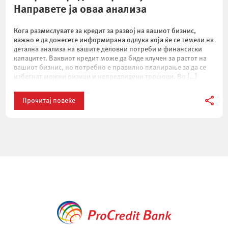
Направете ја оваа анализа
Кога размислувате за кредит за развој на вашиот бизнис,
важно е да донесете информирана одлука која ќе се темели на
детална анализа на вашите деловни потреби и финансиски
капацитет. Ваквиот кредит може да биде клучен за растот на
вашиот бизнис, но потребно е правилно планирање за да се
избегнат можни ризици и непредвидени трошоци. Во […]
Прочитај повеќе