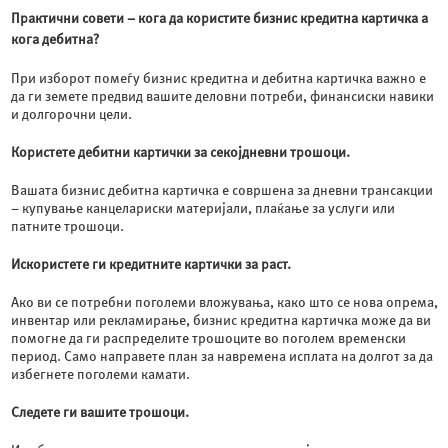
Практични совети – кога да користите бизнис кредитна картичка а
кога дебитна?
При изборот помеѓу бизнис кредитна и дебитна картичка важно е
да ги земете предвид вашите деловни потреби, финансиски навики
и долгорочни цели.
Користете дебитни картички за секојдневни трошоци.
Вашата бизнис дебитна картичка е совршена за дневни трансакции
– купување канцелариски материјали, плаќање за услуги или
патните трошоци.
Искористете ги кредитните картички за раст.
Ако ви се потребни поголеми вложувања, како што се нова опрема,
инвентар или рекламирање, бизнис кредитна картичка може да ви
помогне да ги распределите трошоците во поголем временски
период. Само направете план за навремена исплата на долгот за да
избегнете поголеми камати.
Следете ги вашите трошоци.