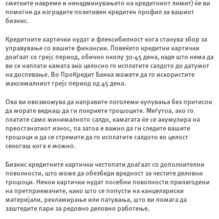
сметките навреме и ненадминувањето на кредитниот лимит) ќе ви
помогне да изградите позитивен кредитен профил за вашиот
бизнис.
Кредитните картички нудат и флексибилност кога станува збор за
управување со вашите финансии. Повеќето кредитни картички
доаѓаат со грејс период, обично околу 30-45 дена, каде што нема да
ви се наплати камата ако целосно го исплатите салдото до датумот
на доспевање. Во ПроКредит Банка можете да го искористите
максималниот грејс период од 45 дена.
Ова ви овозможува да направите поголеми купувања без притисок
да морате веднаш да ги покриете трошоците. Меѓутоа, ако го
платите само минималното салдо, каматата ќе се акумулира на
преостанатиот износ, па затоа е важно да ги следите вашите
трошоци и да се стремите да го исплатите салдото во целост
секогаш кога е можно.
Бизнис кредитните картички честопати доаѓаат со дополнителни
поволности, што може да обезбеди вредност за честите деловни
трошоци. Некои картички нудат посебни поволности прилагодени
на претприемачите, како што се попусти на канцелариски
материјали, рекламирање или патувања, што ви помага да
заштедите пари за редовно деловно работење.