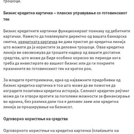
трошоци.
Бизнис кредитна картичка – планско управување со готовинскиот
тек
Бизнис кредитните картички функционираат поинаку од дебитните
картички. Наместо да повлекувате директно од вашата банкарска
сметка,
кредитната картичка
ви дава пристап до кредитна линија
што можете да ја користите за деловни трошоци. Оваа кредитна
линија ви овозможува да трошите надвор од вашите достапни
средства, што може да биде особено корисно во периоди кога
треба да инвестирате во вашиот бизнис или да ги покриете
празнините во готовинскиот тек на краток рок.
За младите претприемачи, една од најважните придобивки од
бизнис кредитна картичка е тоа што може да ви помогне да
изградите позитивна кредитна историја. Силниот кредитен рејтинг
може да ги отвори вратите за поголеми можности за финансирање
во иднина, без разлика дали тоа е деловен заем или кредитна
линија за проширување на бизнисот.
Одговорно користење на средства
Одговорното користење на кредитна картичка (плаќањето на