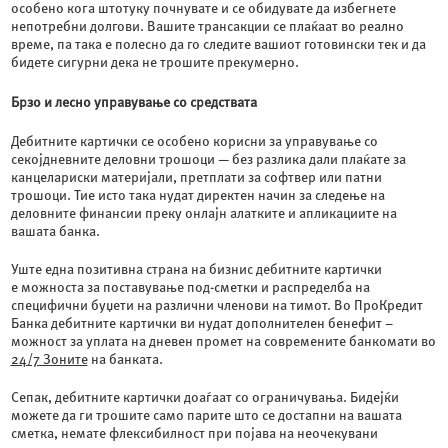
особено кога штотуку почнувате и се обидувате да избегнете
непотребни долгови. Вашите трансакции се плаќаат во реално
време, па така е полесно да го следите вашиот готовински тек и да
бидете сигурни дека не трошите прекумерно.
Брзо и лесно управување со средствата
Дебитните картички се особено корисни за управување со
секојдневните деловни трошоци — без разлика дали плаќате за
канцелариски материјали, претплати за софтвер или патни
трошоци. Тие исто така нудат директен начин за следење на
деловните финансии преку онлајн алатките и апликациите на
вашата банка.
Уште една позитивна страна на бизнис дебитните картички
е можноста за поставување под-сметки и распределба на
специфични буџети на различни членови на тимот. Во ПроКредит
Банка дебитните картички ви нудат дополнителен бенефит –
можност за уплата на дневен промет на современите банкомати во
24/7 Зоните
на банката.
Сепак, дебитните картички доаѓаат со ограничувања. Бидејќи
можете да ги трошите само парите што се достапни на вашата
сметка, немате флексибилност при појава на неочекувани