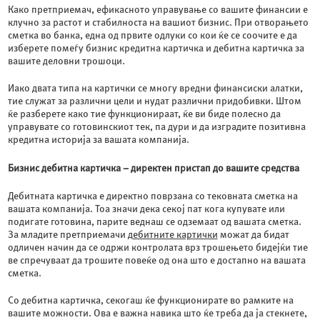
Како претприемач, ефикасното управување со вашите финансии е
клучно за растот и стабилноста на вашиот бизнис. При отворањето
сметка во банка, една од првите одлуки со кои ќе се соочите е да
изберете помеѓу бизнис кредитна картичка и дебитна картичка за
вашите деловни трошоци.
Иако двата типа на картички се многу вредни финансиски алатки,
тие служат за различни цели и нудат различни придобивки. Штом
ќе разберете како тие функционираат, ќе ви биде полесно да
управувате со готовинскиот тек, па дури и да изградите позитивна
кредитна историја за вашата компанија.
Бизнис дебитна картичка – директен пристап до вашите средства
Дебитната картичка е директно поврзана со тековната сметка на
вашата компанија. Тоа значи дека секој пат кога купувате или
подигате готовина, парите веднаш се одземаат од вашата сметка.
За младите претприемачи
дебитните картички
можат да бидат
одличен начин да се одржи контролата врз трошењето бидејќи тие
ве спречуваат да трошите повеќе од она што е достапно на вашата
сметка.
Со дебитна картичка, секогаш ќе функционирате во рамките на
вашите можности. Ова е важна навика што ќе треба да ја стекнете,