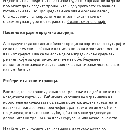
И дебитните и кредитните картички нудат онлајн алатки за да ви
помогнат да ги следите трошоците и да управувате со вашиот
готовински тек. Во ПроКредит Банка ова е особено лесно,
благодарение на напредните дигитални алатки кои ви
овозможуваат дури и отворање на
бизнис сметка онлајн
.
Паметно изградете кредитна историја.
Ако одлучите да користите бизнис кредитна картичка, фокусирајте
се на навремени плаќања и на ниско ниво на искористеност на
вашиот кредит. Ова ќе помогне да се изгради силен кредитен
рејтинг, кој е од суштинско значење за обезбедување
дополнителни заеми и други видови финансирање додека расте
вашиот бизнис.
Разберете ги вашите граници.
Внимавајте на ограничувањата за трошење и на дебитните и на
кредитните картички. Дебитната картичка ве ограничува на
користење на средствата од вашата сметка, додека кредитната
картичка доаѓа со однапред дефиниран кредитен лимит. Не ги
надминувајте овие граници, бидејќи тоа може да доведе до
дополнителни трошоци за пречекорување или казнена камата.
И дебитните и кредитните картички имаат свое место во