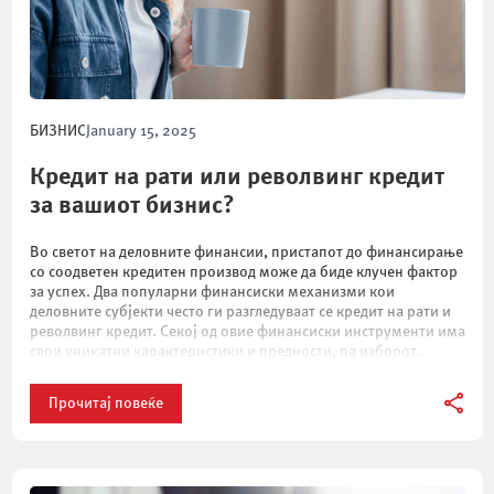
БИЗНИС
January 15, 2025
Кредит на рати или револвинг кредит
за вашиот бизнис?
Во светот на деловните финансии, пристапот до финансирање
со соодветен кредитен производ може да биде клучен фактор
за успех. Два популарни финансиски механизми кои
деловните субјекти често ги разгледуваат се кредит на рати и
револвинг кредит. Секој од овие финансиски инструменти има
свои уникатни карактеристики и предности, па изборот
помеѓу нив зависи од специфичните потреби […]
Прочитај повеќе