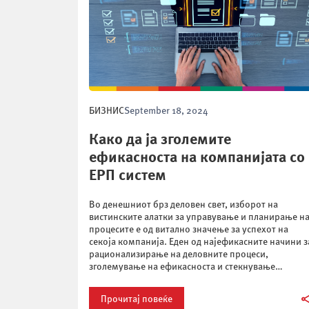
БИЗНИС
September 18, 2024
Како да ја зголемите
ефикасноста на компанијата со
ЕРП систем
Во денешниот брз деловен свет, изборот на
вистинските алатки за управување и планирање н
процесите е од витално значење за успехот на
секоја компанија. Еден од најефикасните начини з
рационализирање на деловните процеси,
зголемување на ефикасноста и стекнување
конкурентна предност е имплементацијата на ЕРП
систем (Enterprise Resource Planning). Со
Прочитај повеќе
централизирање на сите клучни деловни функции