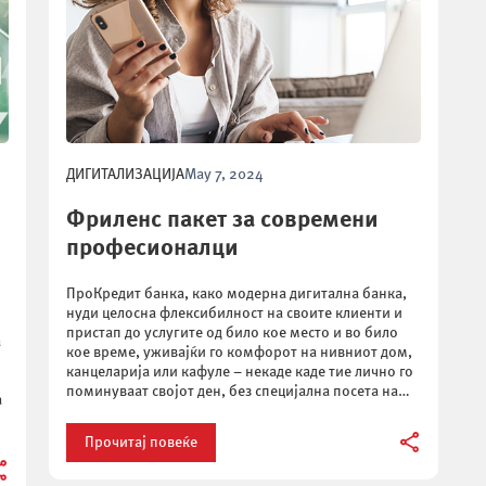
ДИГИТАЛИЗАЦИЈА
May 7, 2024
Фриленс пакет за современи
професионалци
ПроКредит банка, како модерна дигитална банка,
нуди целосна флексибилност на своите клиенти и
пристап до услугите од било кое место и во било
а
кое време, уживајќи го комфорот на нивниот дом,
канцеларија или кафуле – некаде каде тие лично го
поминуваат својот ден, без специјална посета на
а
банка и чекање во ред. Овој прогресивен и […]
Прочитај повеќе