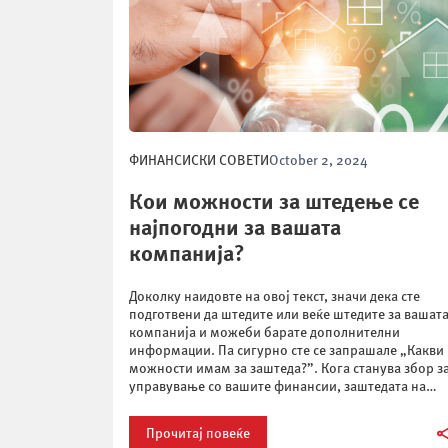
ФИНАНСИСКИ СОВЕТИ
October 2, 2024
Кои можности за штедење се
најпогодни за вашата
компанија?
Доколку наидовте на овој текст, значи дека сте
подготвени да штедите или веќе штедите за вашат
компанија и можеби барате дополнителни
информации. Па сигурно сте се запрашале „Какви
можности имам за заштеда?”. Кога станува збор з
управување со вашите финансии, заштедата на
средства е една од најважните пракси што можете
да ја прифатите како дел […]
Прочитај повеќе