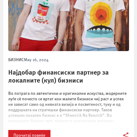
БИЗНИС
May 16, 2024
Најдобар финансиски партнер за
локалните (кул) бизниси
Во потрага по автентични и оригинални искуства, модерните
луѓе сѐ почесто се вртат кон малите бизниси чиј раст и успех
не зависат само од нивната визија и посветеност, туку и од
поддршката на стратешки финансиски партнер. Таков
успешен локален бизнис е и “Sheezick Na Reezick”. Во
денешниот бизнис свет, малите и оригинални локални
брендови играат […]
Прочитај повеќе