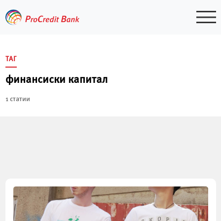
Skip
to
content
ТАГ
финансиски капитал
1 статии