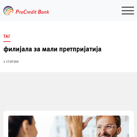
Skip
to
content
ТАГ
филијала за мали претпријатија
1 статии