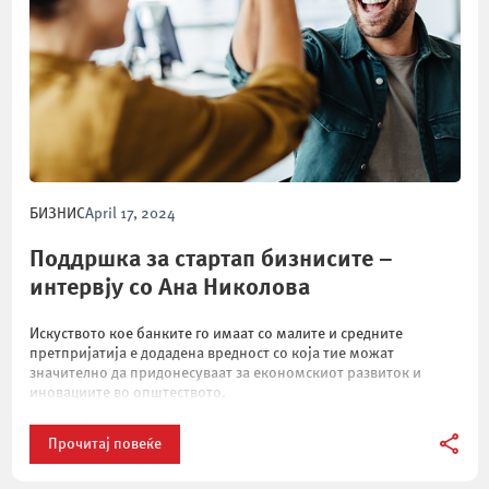
БИЗНИС
April 17, 2024
Поддршка за стартап бизнисите –
интервју со Ана Николова
Искуството кое банките го имаат со малите и средните
претпријатија е додадена вредност со која тие можат
значително да придонесуваат за економскиот развиток и
иновациите во општеството.
Прочитај повеќе