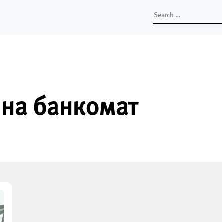
Search
for:
 на банкомат