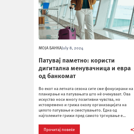
МОЈА БАНКА
July 8, 2024
Патувај паметно: користи
дигитална менувачница и евра
од банкомат
Во екот на летната сезона сите сме фокусирани на
планирање на патувањата што нѐ очекуваат. Ова
искуство носи многу позитивни чувства, но
истовремено и грижа околу организацијата на
целото патување и сместувањето. Една од
најголемите грижи пред самото тргнување е
подготовката на патните документи и парите за
патување. За брзо, практично и пакување без
Прочитај повеќе
стрес, […]