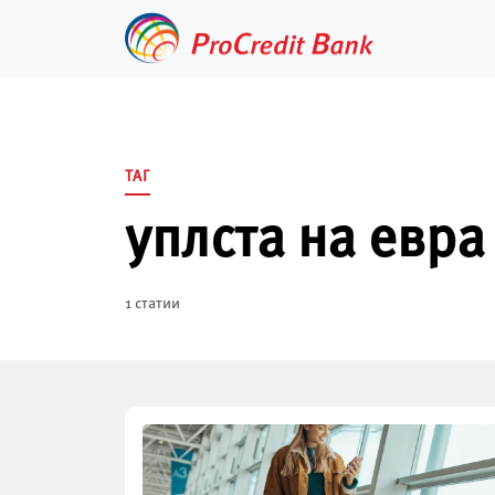
Skip
to
content
ТАГ
уплста на евра
1 статии