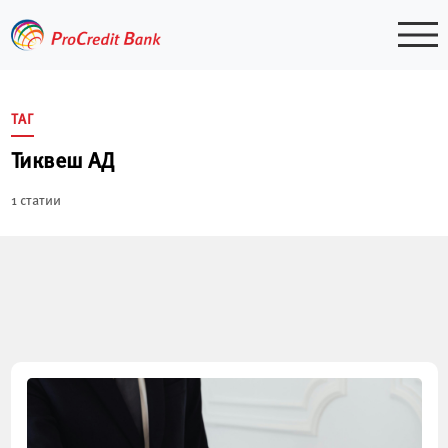
Skip
to
content
ТАГ
Тиквеш АД
1 статии