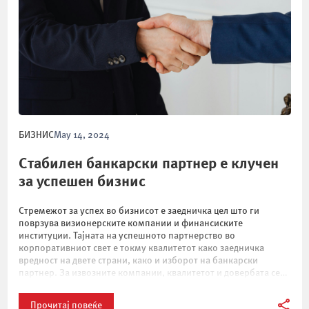
БИЗНИС
May 14, 2024
Стабилен банкарски партнер е клучен
за успешен бизнис
Стремежот за успех во бизнисот е заедничка цел што ги
поврзува визионерските компании и финансиските
институции. Тајната на успешното партнерство во
корпоративниот свет е токму квалитетот како заедничка
вредност на двете страни, како и изборот на банкарски
партнер. За извозните компании, квалитетот и довербата се
едни од најважните елементи на нивната стратегија за пробив
на […]
Прочитај повеќе