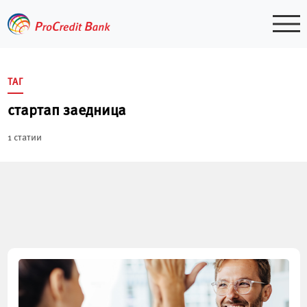
Skip
to
content
ТАГ
стартап заедница
1 статии