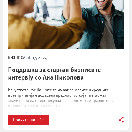
БИЗНИС
April 17, 2024
Поддршка за стартап бизнисите –
интервју со Ана Николова
Искуството кое банките го имаат со малите и средните
претпријатија е додадена вредност со која тие можат
значително да придонесуваат за економскиот развиток и
иновациите во општеството.
Прочитај повеќе