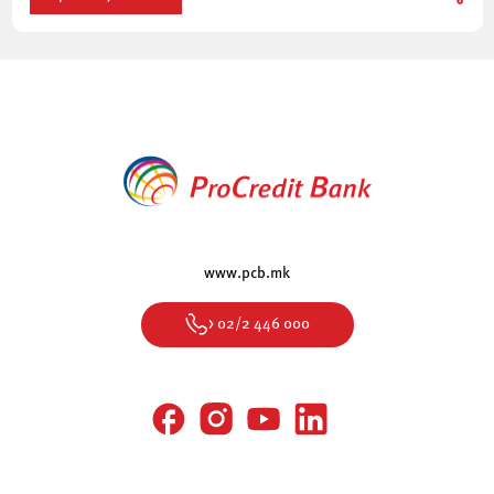
mindset”, финансиски концепти, дигитална трансформација и
продажба за мали […]
www.pcb.mk
> 02/2 446 000