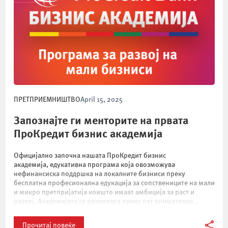
ПРЕТПРИЕМНИШТВО
April 15, 2025
Запознајте ги менторите на првата
ПроКредит бизнис академија
Официјално започна нашата ПроКредит бизнис
академија, едукативна програма која овозможува
нефинансиска поддршка на локалните бизниси преку
бесплатна професионална едукација за сопствениците на мали
и микро претпријатија коишто имаат амбиција за раст и
развој. Академијата се реализира преку пет внимателно
осмислени модули, кои ги опфаќаат темите интерно
претприемништво, комуникациски вештини и „Growth
Прочитај повеќе