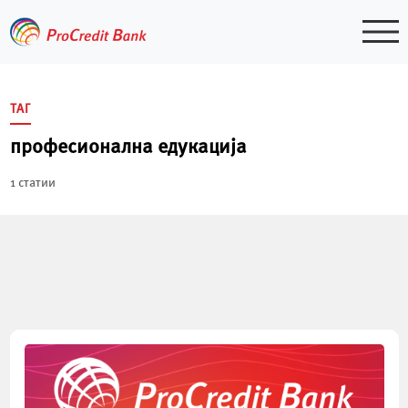
Skip
to
content
ТАГ
професионална едукација
1 статии