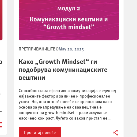
ПРЕТПРИЕМНИШТВО
May 20, 2025
о
Како „Growth Mindset“ ги
подобрува комуникациските
вештини
Способноста за ефективна комуникација е еден од
а
најважните фактори за личен и професионален
успех. Но, она што сè повеќе се препознава како
основа за унапредување на оваа вештина е
е
концептот на growth mindset – размислување
насочено кон раст. Луѓето со ваков пристап не
гледаат на комуникацијата како фиксна вештина,
туку како процес што постојано може […]
Прочитај повеќе