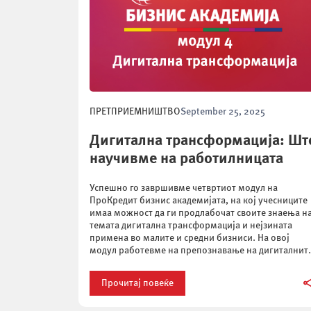
ПРЕТПРИЕМНИШТВО
September 25, 2025
Дигитална трансформација: Шт
научивме на работилницата
Успешно го завршивме четвртиот модул на
ПроКредит бизнис академијата, на кој учесниците
имаа можност да ги продлабочат своите знаења н
темата дигитална трансформација и нејзината
примена во малите и средни бизниси. На овој
модул работевме на препознавање на дигиталнит
можности во рамките на деловните процеси и
интеракциите со клиентите и ги разгледавме
Прочитај повеќе
најновите алатки кои […]