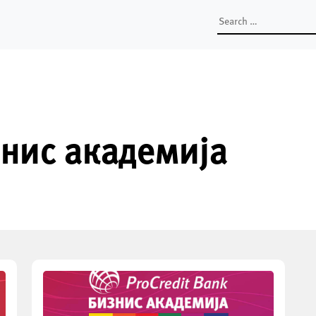
Search
for:
нис академија