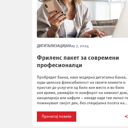
ДИГИТАЛИЗАЦИЈА
May 7, 2024
Фриленс пакет за современи
професионалци
ПроКредит банка, како модерна дигитална банка,
нуди целосна флексибилност на своите клиенти и
пристап до услугите од било кое место и во било
кое време, уживајќи го комфорот на нивниот дом,
канцеларија или кафуле – некаде каде тие лично г
поминуваат својот ден, без специјална посета на
банка и чекање во ред. Овој прогресивен и […]
Прочитај повеќе