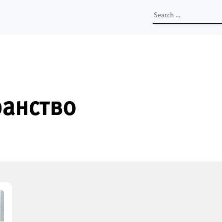
Search
for:
ранство