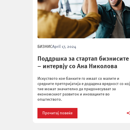
БИЗНИС
April 17, 2024
Поддршка за стартап бизнисите
– интервју со Ана Николова
Искуството кое банките го имаат со малите и
средните претпријатија е додадена вредност со кој
тие можат значително да придонесуваат за
економскиот развиток и иновациите во
општеството.
Прочитај повеќе