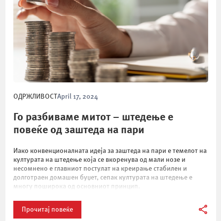
ОДРЖЛИВОСТ
April 17, 2024
Го разбиваме митот – штедење е
повеќе од заштеда на пари
Иако конвенционалната идеја за заштеда на пари е темелот на
културата на штедење која се вкоренува од мали нозе и
несомнено е главниот постулат на креирање стабилен и
долготраен домашен буџет, сепак културата на штедење е
многу поширока од основниот принцип.
Прочитај повеќе