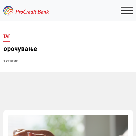
Skip
to
content
ТАГ
орочување
1 статии