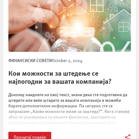
ФИНАНСИСКИ СОВЕТИ
October 2, 2024
Кои можности за штедење се
најпогодни за вашата компанија?
Доколку наидовте на овој текст, значи дека сте подготвени да
штедите или веќе штедите за вашата компанија и можеби
барате дополнителни информации. Па сигурно сте се
запрашале „Какви можности имам за заштеда?”. Кога станува
збор за управување со вашите финансии, заштедата на
средства е една од најважните пракси што можете да ја
прифатите како дел […]
Прочитај повеќе