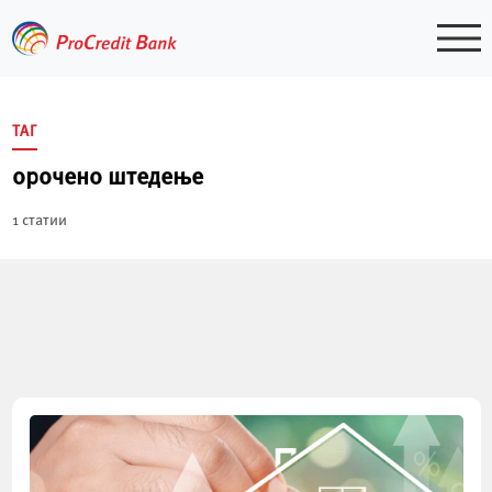
Skip
to
content
ТАГ
орочено штедење
1 статии