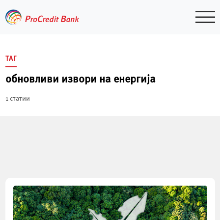
Skip
to
content
ТАГ
обновливи извори на енергија
1 статии