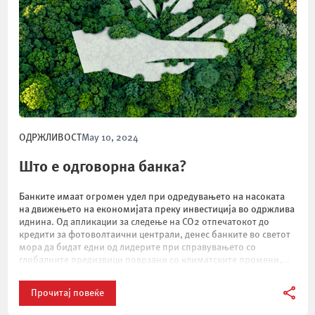
ОДРЖЛИВОСТ
May 10, 2024
Што е одговорна банка?
Банките имаат огромен удел при одредувањето на насоката
на движењето на економијата преку инвестиција во одржлива
иднина. Од апликации за следење на CO2 отпечатокот до
кредити за фотоволтаични централи, денес банките во светот
мора да бидат едни од лидерите при справувањето со
глобалните предизвици поврзани со климатските промени,
социјалната нееднаквост, ранливоста на енергетските системи
и […]
Прочитај повеќе