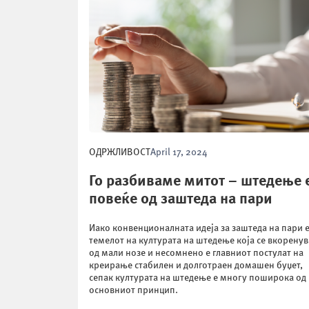
ОДРЖЛИВОСТ
April 17, 2024
Го разбиваме митот – штедење 
повеќе од заштеда на пари
Иако конвенционалната идеја за заштеда на пари 
темелот на културата на штедење која се вкоренув
од мали нозе и несомнено е главниот постулат на
креирање стабилен и долготраен домашен буџет,
сепак културата на штедење е многу поширока од
основниот принцип.