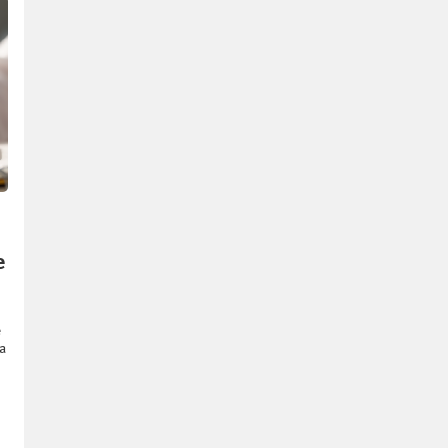
е
е
а