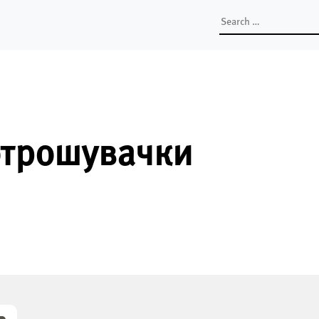
Search
for:
отрошувачки