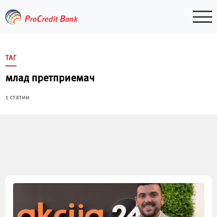
Skip
to
content
ТАГ
млад претприемач
1 статии