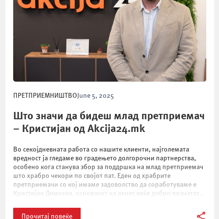
ПРЕТПРИЕМНИШТВО
June 5, 2025
Што значи да бидеш млад претприемач
– Кристијан од Akcija24.mk
Во секојдневната работа со нашите клиенти, најголемата
вредност ја гледаме во градењето долгорочни партнерства,
особено кога станува збор за поддршка на млад претприемач
што храбро чекори по својот пат. Еден од храбрите
претприемачи со кој имаме задоволство да соработуваме е
Кристијан Димоски, основачот на денес веќе добро познатата
e-commerce платформа Akcija24.mk. Преку нашата програма
„Млади […]
Прочитај повеќе