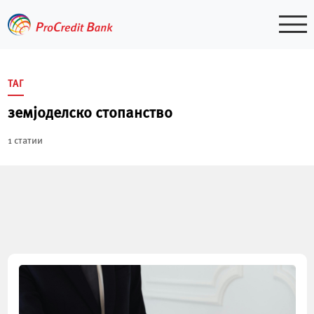
Skip
to
content
ТАГ
земјоделско стопанство
1 статии