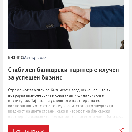
БИЗНИС
May 14, 2024
Стабилен банкарски партнер е клучен
за успешен бизнис
Стремежот за успех во бизнисот е заедничка цел што ги
поврзува визионерските компании и финансиските
институции. Тајната на успешното партнерство во
корпоративниот свет е токму квалитетот како заедничка
вредност на двете страни, како и изборот на банкарски
партнер. За извозните компании, квалитетот и довербата се
едни од најважните елементи на нивната стратегија за пробив
на […]
Прочитај повеќе