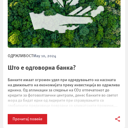
ОДРЖЛИВОСТ
May 10, 2024
Што е одговорна банка?
Банките имаат огромен удел при одредувањето на насоката
на движењето на економијата преку инвестиција во одржлива
иднина. Од апликации за следење на CO2 отпечатокот до
кредити за фотоволтаични централи, денес банките во светот
мора да бидат едни од лидерите при справувањето со
глобалните предизвици поврзани со климатските промени,
социјалната нееднаквост, ранливоста на енергетските системи
и […]
Прочитај повеќе