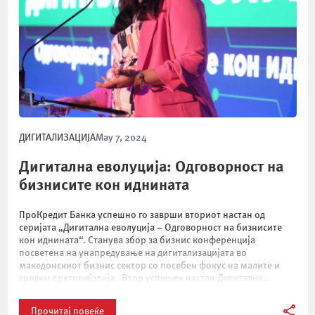
ДИГИТАЛИЗАЦИЈА
May 7, 2024
Дигитална еволуција: Одговорност на
бизнисите кон иднината
ПроКредит Банка успешно го заврши вториот настан од
серијата „Дигитална еволуција – Одговорност на бизнисите
кон иднината“. Станува збор за бизнис конференција
посветена на унапредување на дигитализацијата во
македонскиот бизнис сектор со посебен фокус на малите и
средни претпријатија. Втор успешен настан Дигитална
еволуција По успешниот настан минатата година кој на едно
место собра претставници […]
Прочитај повеќе