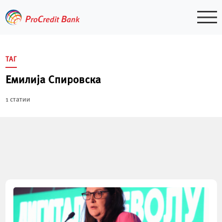
Skip
to
content
ТАГ
Емилија Спировска
1 статии