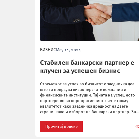
БИЗНИС
May 14, 2024
Стабилен банкарски партнер е
клучен за успешен бизнис
Стремежот за успех во бизнисот е заедничка цел
што ги поврзува визионерските компании и
финансиските институции. Тајната на успешното
партнерство во корпоративниот свет е токму
квалитетот како заедничка вредност на двете
страни, како и изборот на банкарски партнер. За
извозните компании, квалитетот и довербата се
едни од најважните елементи на нивната стратегиј
Прочитај повеќе
за пробив на […]