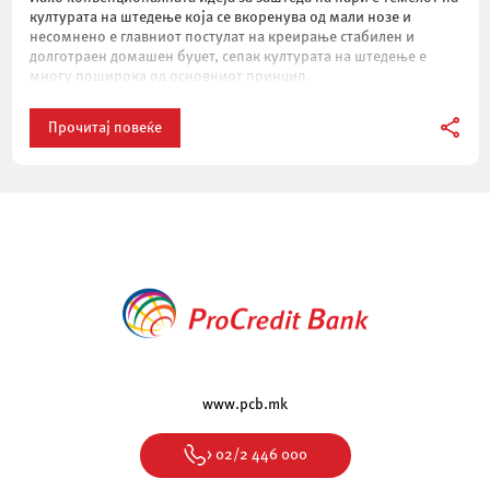
културата на штедење која се вкоренува од мали нозе и
несомнено е главниот постулат на креирање стабилен и
долготраен домашен буџет, сепак културата на штедење е
многу поширока од основниот принцип.
Прочитај повеќе
www.pcb.mk
> 02/2 446 000