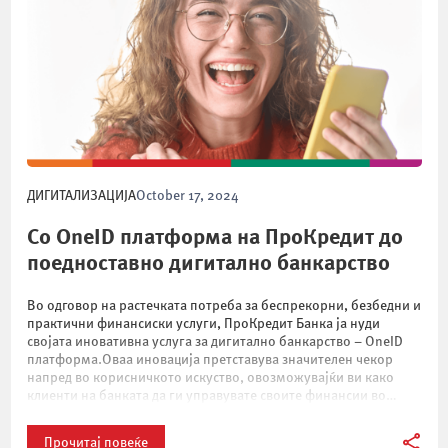
ДИГИТАЛИЗАЦИЈА
October 17, 2024
Со OneID платформа на ПроКредит до
поедноставно дигитално банкарство
Во одговор на растечката потреба за беспрекорни, безбедни и
практични финансиски услуги, ПроКредит Банка ја нуди
својата иновативна услуга за дигитално банкарство – OneID
платформа.Оваа иновација претставува значителен чекор
напред во корисничкото искуство, овозможувајќи ви како
клиенти на банката да ги управувате своите финансии во
секое време и од било кое место, со само неколку […]
Прочитај повеќе