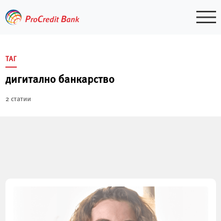
Skip
to
content
ТАГ
дигитално банкарство
2 статии