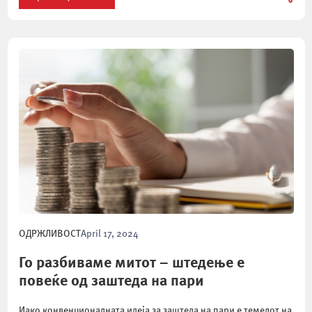
ОДРЖЛИВОСТ
April 17, 2024
Го разбиваме митот – штедење е
повеќе од заштеда на пари
Иако конвенционалната идеја за заштеда на пари е темелот на