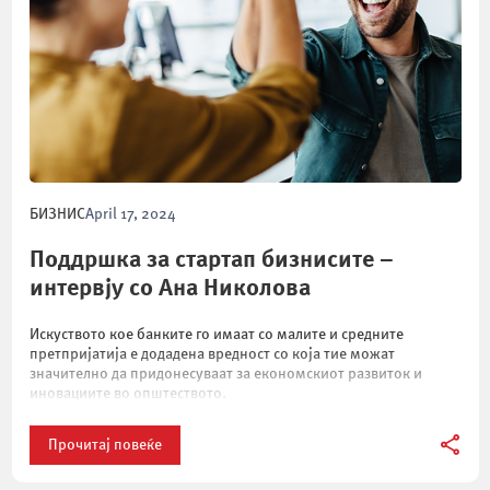
БИЗНИС
April 17, 2024
Поддршка за стартап бизнисите –
интервју со Ана Николова
Искуството кое банките го имаат со малите и средните
претпријатија е додадена вредност со која тие можат
значително да придонесуваат за економскиот развиток и
иновациите во општеството.
Прочитај повеќе