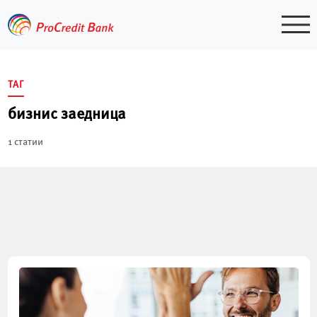
Skip
to
content
ТАГ
бизнис заедница
1 статии