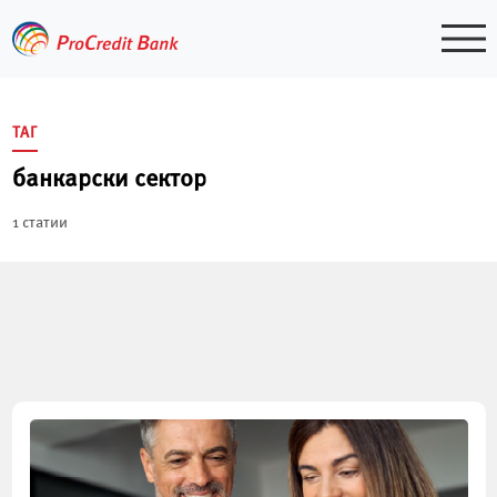
Skip
to
content
ТАГ
банкарски сектор
1 статии