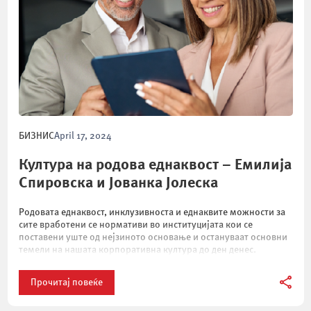
БИЗНИС
April 17, 2024
Култура на родова еднаквост – Емилија
Спировска и Јованка Јолеска
Родовата еднаквост, инклузивноста и еднаквите можности за
сите вработени се нормативи во институцијата кои се
поставени уште од нејзиното основање и остануваат основни
темели на нашата корпоративна култура до ден денес.
Прочитај повеќе