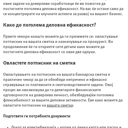
овие задачи на доверливи соработници ќе ви помогне да
постигнете поголема деловна ефикасност. На вас ќе остане само да
се концентрирате на клучните аспекти за развој на вашиот бизнис.
Како до поголема деловна ефикасност?
Првите чекори коишто можете да ги преземете се: овластување
потписник на вашата сметка и назначување на прокурист. Во
продолжение ќе ги откриете сите детали како можете да
постигнете деловна ефикасност со овие две одлуки.
Овластете потписник на сметка
Овластувањето на потписник на вашата банкарска сметка е
практичен чекор за да се обезбеди непречено и ефикасно
справување со платежните и сметководствените задачи. Овој
процес ви овозможува да ги делегирате финансиските
одговорности на доверлива личност, обезбедувајќи поголема
флексибилност за вашите деловни активности. Еве како можете да
овластите потписник на
вашата сметка
:
Подгответе ги потребните документи
Доказ за идентификација – копии од лична карта или пасош и