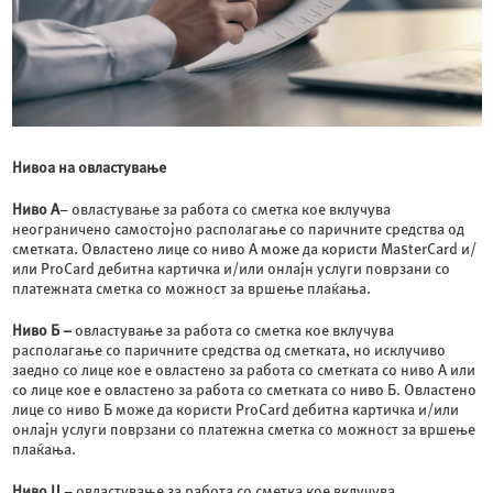
Нивоа на овластување
Ниво А
– овластување за работа со сметка кое вклучува
неограничено самостојно располагање со паричните средства од
сметката. Овластено лице со ниво А може да користи MasterCard и/
или ProCard дебитна картичка и/или онлајн услуги поврзани со
платежната сметка со можност за вршење плаќања.
Ниво Б –
овластување за работа со сметка кое вклучува
располагање со паричните средства од сметката, но исклучиво
заедно со лице кое е овластено за работа со сметката со ниво А или
со лице кое е овластено за работа со сметката со ниво Б. Овластено
лице со ниво Б може да користи ProCard дебитна картичка и/или
онлајн услуги поврзани со платежна сметка со можност за вршење
плаќања.
Ниво Ц
– овластување за работа со сметка кое вклучува