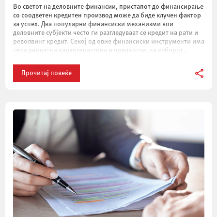
Во светот на деловните финансии, пристапот до финансирање
со соодветен кредитен производ може да биде клучен фактор
за успех. Два популарни финансиски механизми кои
деловните субјекти често ги разгледуваат се кредит на рати и
револвинг кредит. Секој од овие финансиски инструменти има
свои уникатни карактеристики и предности, па изборот
помеѓу нив зависи од специфичните потреби […]
Прочитај повеќе