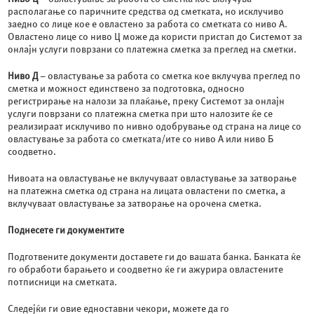
располагање со паричните средства од сметката, но исклучиво
заедно со лице кое е овластено за работа со сметката со ниво А.
Овластено лице со ниво Ц може да користи пристап до Системот за
онлајн услуги поврзани со платежна сметка за преглед на сметки.
Ниво Д
– овластување за работа со сметка кое вклучува преглед по
сметка и можност единствено за подготовка, односно
регистрирање на налози за плаќање, преку Системот за онлајн
услуги поврзани со платежна сметка при што налозите ќе се
реализираат исклучиво по нивно одобрување од страна на лице со
овластување за работа со сметката/ите со ниво А или ниво Б
соодветно.
Нивоата на овластување не вклучуваат овластување за затворање
на платежна сметка од страна на лицата овластени по сметка, а
вклучуваат овластување за затворање на орочена сметка.
Поднесете ги документите
Подготвените документи доставете ги до вашата банка. Банката ќе
го обработи барањето и соодветно ќе ги ажурира овластените
потписници на сметката.
Следејќи ги овие едноставни чекори, можете да го