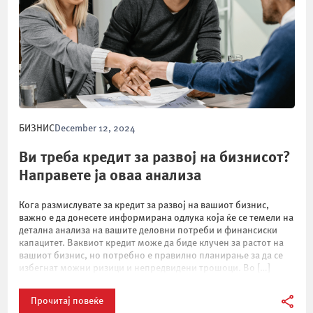
БИЗНИС
December 12, 2024
Ви треба кредит за развој на бизнисот?
Направете ја оваа анализа
Кога размислувате за кредит за развој на вашиот бизнис,
важно е да донесете информирана одлука која ќе се темели на
детална анализа на вашите деловни потреби и финансиски
капацитет. Ваквиот кредит може да биде клучен за растот на
вашиот бизнис, но потребно е правилно планирање за да се
избегнат можни ризици и непредвидени трошоци. Во […]
Прочитај повеќе