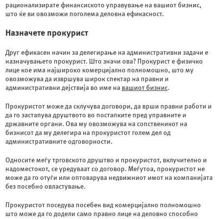
рационализирате финансиското управување на вашиот бизнис,
што ќе ви овозможи поголема деловна ефикасност.
Назначете прокурист
Друг ефикасен начин за делегирање на административни задачи е
назначувањето прокурист. Што значи ова? Прокурист е физичко
лице кое има најшироко комерцијално полномошно, што му
овозможува да извршува широк спектар на правни и
административни дејствија во име на
вашиот бизнис
.
Прокуристот може да склучува договори, да врши правни работи и
да го застапува друштвото во постапките пред управните и
државните органи. Ова му овозможува на сопственикот на
бизнисот да му делегира на прокуристот голем дел од
административните одговорности.
Односите меѓу трговското друштво и прокуристот, вклучително и
надоместокот, се уредуваат со договор. Меѓутоа, прокуристот не
може да го отуѓи или оптоварува недвижниот имот на компанијата
без посебно овластување.
Прокуристот поседува посебен вид комерцијално полномошно
што може да го додели само правно лице на деловно способно