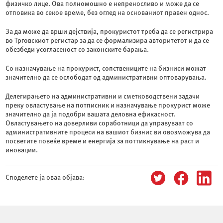
физичко лице. Ова полномошно е непреносливо и може да се
отповика во секое време, без оглед на основаниот правен однос.
За да може да врши дејствија, прокуристот треба да се регистрира
во Трговскиот регистар за да се формализира авторитетот и да се
обезбеди усогласеност со законските барања.
Со назначување на прокурист, сопствениците на бизниси можат
значително да се ослободат од административни оптоварувања.
Делегирањето на административни и сметководствени задачи
преку овластување на потписник и назначување прокурист може
значително да ја подобри вашата деловна ефикасност.
Овластувањето на доверливи соработници да управуваат со
административните процеси на вашиот бизнис ви овозможува да
посветите повеќе време и енергија за поттикнување на раст и
иновации.
Споделете ја оваа објава: