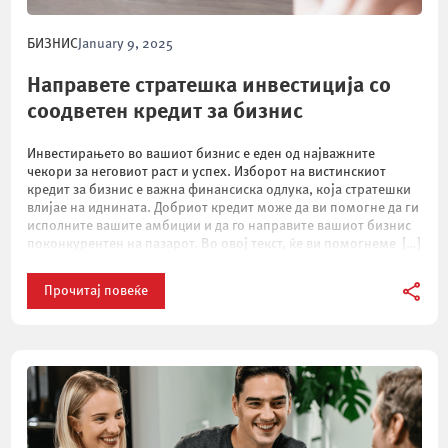
БИЗНИС
January 9, 2025
Направете стратешка инвестиција со
соодветен кредит за бизнис
Инвестирањето во вашиот бизнис е еден од најважните
чекори за неговиот раст и успех. Изборот на вистинскиот
кредит за бизнис е важна финансиска одлука, која стратешки
влијае на иднината. Добриот кредит може да ви помогне да ги
исполните вашите амбиции и да го направите вашиот бизнис
поконкурентен на пазарот. Во овој текст, ќе ви помогнеме […]
Прочитај повеќе