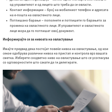
од управителот и од лицето што треба да се овласти.
Контакт информации – број на мобилниот телефон и адресата
на е-пошта на овластеното лице.
Потпишано барање – пополнете и потпишете го барањето за
промена на овластеното лице. И управителот и овластеното
лице мора да го потпишат овој документ.
Информирајте се за нивоата на овластување
Имајте предвид дека постојат повеќе нивоа на овластување, од кои
секое одобрува различни нивоа на пристап и контрола врз вашата
сметка. Изберете соодветно ниво на овластување што се усогласува
со одговорностите што сакате да ги делегирате.