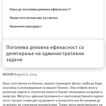
Како до поголема деловна ефикасност?
Овластете потписник на сметка
Назначете прокурист
Поголема деловна ефикасност со
делегирање на административни
задачи
БИЗНИС
August 6, 2024
Како сопственик на бизнис, вашиот примарен фокус треба да биде
на развој и унапредување на вашиот бизнис. Ова опфаќа многу
различни задачи и стратегии коишто бараат вложување на време и
енергија. Меѓутоа, административните и сметководствените задачи
често трошат голем дел од времето и ресурсите кои би можеле да
се вложат во стратешки иницијативи. Токму затоа делегирањето на