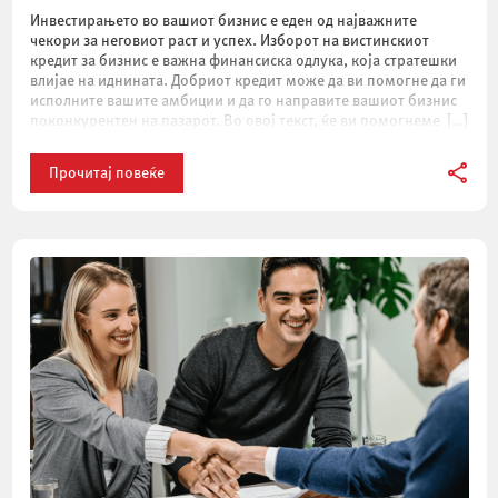
Инвестирањето во вашиот бизнис е еден од најважните
чекори за неговиот раст и успех. Изборот на вистинскиот
кредит за бизнис е важна финансиска одлука, која стратешки
влијае на иднината. Добриот кредит може да ви помогне да ги
исполните вашите амбиции и да го направите вашиот бизнис
поконкурентен на пазарот. Во овој текст, ќе ви помогнеме […]
Прочитај повеќе