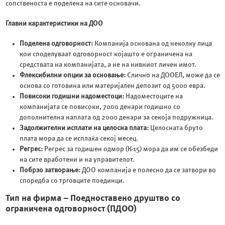
сопственоста е поделена на сите основачи.
Главни карактеристики на ДОО
Поделена одговорност:
Компанија основана од неколку лица
кои споделуваат одговорност којашто е ограничена на
средствата на компанијата, а не на нивниот личен имот.
Флексибилни опции за основање:
Слично на ДООЕЛ, може да се
основа со готовина или материјален депозит од 5000 евра.
Повисоки годишни надоместоци:
Надоместоците на
компанијата се повисоки, 7000 денари годишно со
дополнителна наплата од 2000 денари за секоја подружница.
Задолжителни исплати на целосна плата:
Целосната бруто
плата мора да се исплаќа секој месец.
Регрес:
Регрес за годишен одмор (К-15) мора да им се обезбеди
на сите вработени и на управителот.
Побрзо затворање:
ДОО компанија е полесно да се затвори во
споредба со трговците поединци.
Тип на фирма – Поедноставено друштво со
ограничена одговорност (ПДОО)