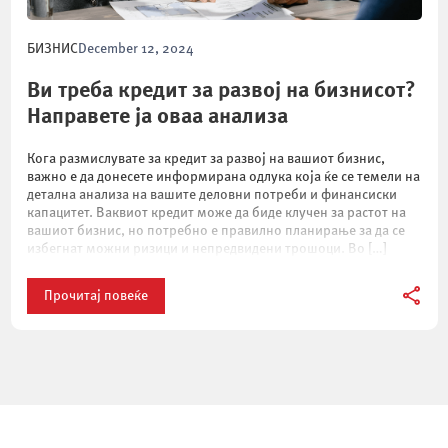
БИЗНИС
December 12, 2024
Ви треба кредит за развој на бизнисот?
Направете ја оваа анализа
Кога размислувате за кредит за развој на вашиот бизнис,
важно е да донесете информирана одлука која ќе се темели на
детална анализа на вашите деловни потреби и финансиски
капацитет. Ваквиот кредит може да биде клучен за растот на
вашиот бизнис, но потребно е правилно планирање за да се
избегнат можни ризици и непредвидени трошоци. Во […]
Прочитај повеќе