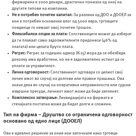
фирмарина е 2000 денари, драстично понизок од оној на
другите типови на компании.
Не е потребен почетен капитал:
За разлика од ДОО и ДООЕЛ за
кои е потребен основачки влог од 5000 евра, трговците
поединци го немаат овој почетен трошок.
Флексибилни опции за плата:
Сопствениците можат да изберат
да ги плаќаат само задолжителните придонеси (46% од
платата) или целата бруто плата.
Регрес:
Регрес за годишен одмор (К-15) мора да се обезбеди
доколку има вработени, но не е задолжително истиот да се
уплати за управителот.
Лична одговорност:
Сопственикот одговара со целиот свој
личен имот во случај на долгови или правни прашања. Ова
значи дека во случај на оперативни неправилности или судски
извршни пресуди, личниот имот може да биде запленет.
Комплексно затворање:
Ликвидацијата на фирмата и
стечајната постапка може да бидат долги и сложени.
Тип на фирма – Друштво со ограничена одговорност
основано од едно лице (ДООЕЛ)
Ова е идеално решение за оние кои започнале како трговци