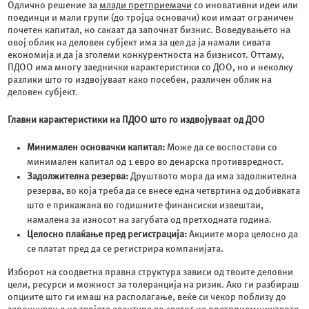
Одлично решение за
млади претприемачи
со иновативни идеи или
поединци и мали групи (до тројца основачи) кои имаат ограничен
почетен капитал, но сакаат да започнат бизнис. Воведувањето на
овој облик на деловен субјект има за цел да ја намали сивата
економија и да ја зголеми конкурентноста на бизнисот. Оттаму,
ПДОО има многу заеднички карактеристики со ДОО, но и неколку
разлики што го издвојуваат како посебен, различен облик на
деловен субјект.
Главни карактеристики на ПДОО што го издвојуваат од ДОО
Минимален основачки капитал:
Може да се воспостави со
минимален капитал од 1 евро во денарска противвредност.
Задолжителна резерва:
Друштвото мора да има задолжителна
резерва, во која треба да се внесе една четвртина од добивката
што е прикажана во годишните финансиски извештаи,
намалена за износот на загубата од претходната година.
Целосно плаќање пред регистрација:
Акциите мора целосно да
се платат пред да се регистрира компанијата.
Изборот на соодветна правна структура зависи од твоите деловни
цели, ресурси и можност за толеранција на ризик. Ако ги разбираш
опциите што ги имаш на располагање, веќе си чекор поблизу до