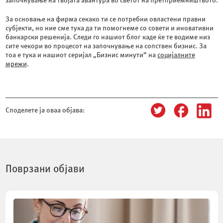
започнување на твојата авантура во светот на претприемништвото.
За основање на фирма секако ти се потребни овластени правни
субјекти, но ние сме тука да ти помогнеме со совети и иновативни
банкарски решенија. Следи го нашиот блог каде ќе те водиме низ
сите чекори во процесот на започнување на сопствен бизнис. За
тоа е тука и нашиот серијал „Бизнис минути” на
социјалните
мрежи
.
Споделете ја оваа објава:
Поврзани објави