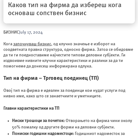
Каков тип на фирма да избереш кога
основаш сопствен бизнис
БИЗНИС
July 17, 2024
Кога
започнуваш бизнис
, од клучно значење е изборот на
соодветната правна структура, односно фирма. Затоа се обидовме
да ти ги поедноставиме најчестите типови деловни субјекти. Ги
издвоивме нивните клучни карактеристики и разлики за да ти
помогнеме да донесеш информирана одлука.
Тип на фирма – Трговец поединец (ТП)
Овој тип на фирма е идеален за поединци кои нудат услуги под
нивно име, како што се занаетчиите и уметниците.
Главни карактеристики на ТП
Ниски трошоци за почеток:
Отворањето на фирма чини околу
50% помалку од другите форми на деловни субјекти.
Пониски годишни надоместоци:
Годишниот надоместок за