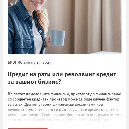
БИЗНИС
January 15, 2025
Кредит на рати или револвинг кредит
за вашиот бизнис?
Во светот на деловните финансии, пристапот до финансирање
со соодветен кредитен производ може да биде клучен фактор
за успех. Два популарни финансиски механизми кои
деловните субјекти често ги разгледуваат се кредит на рати и
револвинг кредит. Секој од овие финансиски инструменти има
свои уникатни карактеристики и предности, па изборот
помеѓу нив зависи од специфичните потреби […]