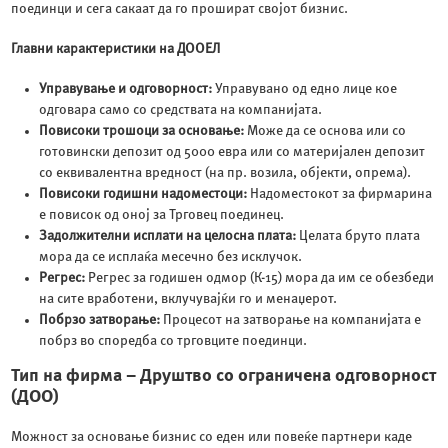
поединци и сега сакаат да го прошират својот бизнис.
Главни карактеристики на ДООЕЛ
Управување и одговорност:
Управувано од едно лице кое
одговара само со средствата на компанијата.
Повисоки трошоци за основање:
Може да се основа или со
готовински депозит од 5000 евра или со материјален депозит
со еквивалентна вредност (на пр. возила, објекти, опрема).
Повисоки годишни надоместоци:
Надоместокот за фирмарина
е повисок од оној за Трговец поединец.
Задолжителни исплати на целосна плата:
Целата бруто плата
мора да се исплаќа месечно без исклучок.
Регрес:
Регрес за годишен одмор (К-15) мора да им се обезбеди
на сите вработени, вклучувајќи го и менаџерот.
Побрзо затворање:
Процесот на затворање на компанијата е
побрз во споредба со трговците поединци.
Тип на фирма – Друштво со ограничена одговорност
(ДОО)
Можност за основање бизнис со еден или повеќе партнери каде