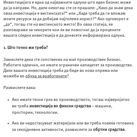
Инвестицијата е една од најважните одлуки што еден бизнис може
да ја направи. Но, дали некогаш сте се прашале: „Како да знам дека
оваа инвестиција е вистинската?“ или „Каде треба да ги вложам
моите ресурси за да добијам најголема корист?“ Ако одговорот е
„да“, тогаш сте на вистинското место! Во оваа статија, ќе
разговараме за чекорите кои ќе ви помогнат да ја процените
вашата следна инвестиција и да донесете информирана одлука.
1. Што точно ми треба?
Замислете дека сте сопственик на мал производствен бизнис.
Работите одлично, но имате ограничен капацитет за производство.
Дали вашата инвестиција треба да биде во нова опрема или
можеби во
обука за вработените
?
Размислете вака:
Ако имате тесни грла во производството, тогаш најверојатно
ви треба
инвестиција во фиксни средства
– машини,
простории, технологии.
Ако ви недостасуваат материјали или ви треба повеќе готовина
за секојдневни активности, размислете за
обртни средства
.