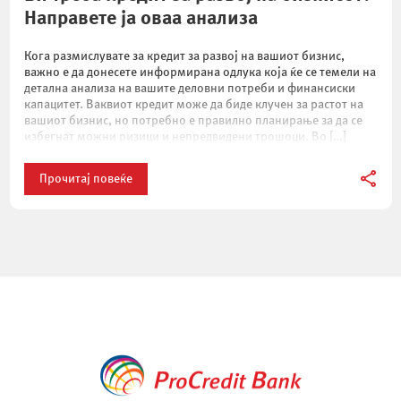
Направете ја оваа анализа
Кога размислувате за кредит за развој на вашиот бизнис,
важно е да донесете информирана одлука која ќе се темели на
детална анализа на вашите деловни потреби и финансиски
капацитет. Ваквиот кредит може да биде клучен за растот на
вашиот бизнис, но потребно е правилно планирање за да се
избегнат можни ризици и непредвидени трошоци. Во […]
Прочитај повеќе