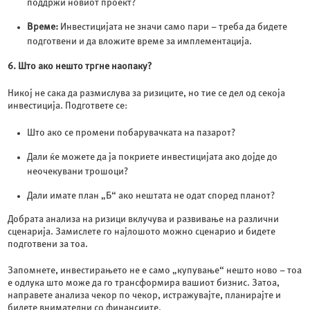
поддржи новиот проект?
Време:
Инвестицијата не значи само пари – треба да бидете
подготвени и да вложите време за имплементација.
6. Што ако нешто тргне наопаку?
Никој не сака да размислува за ризиците, но тие се дел од секоја
инвестиција. Подгответе се:
Што ако се промени побарувачката на пазарот?
Дали ќе можете да ја покриете инвестицијата ако дојде до
неочекувани трошоци?
Дали имате план „Б“ ако нештата не одат според планот?
Добрата анализа на ризици вклучува и развивање на различни
сценарија. Замислете го најлошото можно сценарио и бидете
подготвени за тоа.
Запомнете, инвестирањето не е само „купување“ нешто ново – тоа
е одлука што може да го трансформира вашиот бизнис. Затоа,
направете анализа чекор по чекор, истражувајте, планирајте и
бидете внимателни со финансиите.