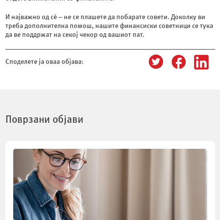
И најважно од сè – не се плашете да побарате совети. Доколку ви
треба дополнителна помош, нашите финансиски советници се тука
да ве поддржат на секој чекор од вашиот пат.
Споделете ја оваа објава:
Поврзани објави