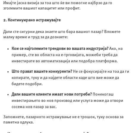
Имајте јасна визија за тоа што ќе ви помогне најбрзо да го
зголемите вашиот капацитет или профит.
2. Континуирано истражувајте
Дали сте сигурни дека знаете што бара вашиот пазар? Вложете
малку време и труд за да дознаете:
Кои се најголемите трендови во вашата индустрија?
Ако, на
пример, сте во областа на е-трговијата, можеби треба да
инвестирате во автоматизација или подобра платформа.
Што прават вашите конкуренти?
Не се фокусирајте на тоа да ги
копирате, туку и да најдете области каде што вие може да
бидете подобри.
Дали вашите клиенти имаат нови потреби?
Понекогаш
инвестирањето во нов производ или услуга може да отвори
сосема нов пазар за вас.
Запомнете, пазарното истражување не е трошок, туку основа за
паметна одлука.