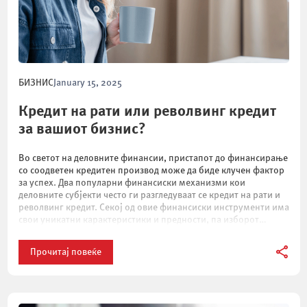
БИЗНИС
January 15, 2025
Кредит на рати или револвинг кредит
за вашиот бизнис?
Во светот на деловните финансии, пристапот до финансирање
со соодветен кредитен производ може да биде клучен фактор
за успех. Два популарни финансиски механизми кои
деловните субјекти често ги разгледуваат се кредит на рати и
револвинг кредит. Секој од овие финансиски инструменти има
свои уникатни карактеристики и предности, па изборот
помеѓу нив зависи од специфичните потреби […]
Прочитај повеќе