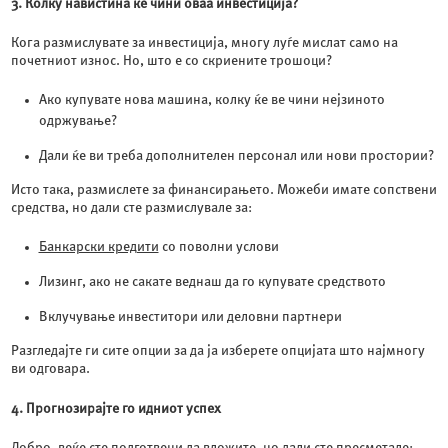
3. Колку навистина ќе чини оваа инвестиција?
Кога размислувате за инвестиција, многу луѓе мислат само на
почетниот износ. Но, што е со скриените трошоци?
Ако купувате нова машина, колку ќе ве чини нејзиното
одржување?
Дали ќе ви треба дополнителен персонал или нови простории?
Исто така, размислете за финансирањето. Можеби имате сопствени
средства, но дали сте размислувале за:
Банкарски кредити
со поволни услови
Лизинг, ако не сакате веднаш да го купувате средството
Вклучување инвеститори или деловни партнери
Разгледајте ги сите опции за да ја изберете опцијата што најмногу
ви одговара.
4. Прогнозирајте го идниот успех
Добро, веќе сте подготвени да вложите, но дали сте пресметале: