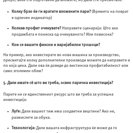
Колку брзо ќе ги вратите вложените пари?
(Времето на поврат
е одличен индикатор)
Колкав профит очекувате?
Направете сценарија: Што ако
продажбата е пониска од очекуваното? Или повисока?
Кои се вашите фиксни и варијабилни трошоци?
На пример, ако инвестирате во нова машина за производство,
пресметајте колку дополнителни производи можете да направите и
по која цена. Дали ова ќе доведе до вистинска профитабилност или
само зголемен обем?
5. Дали имате сè што ви треба, освен парична инвестиција?
Парите не се единствениот ресурс што ви треба за успешна
инвестиција:
Луѓе:
Дали вашиот тим има соодветни вештини? Ако не,
размислете за обука.
Технологија:
Дали вашата инфраструктура ќе може да го