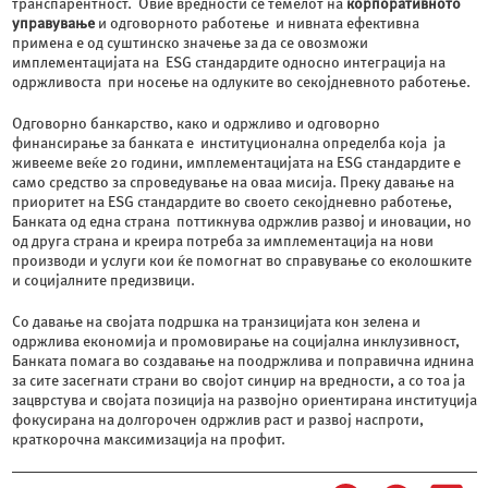
транспарентност. Овие вредности се темелот на
корпоративното
управување
и одговорното работење и нивната ефективна
примена е од суштинско значење за да се овозможи
имплементацијата на ESG стандардите односно интеграција на
одржливоста при носење на одлуките во секојдневното работење.
Одговорно банкарство, како и одржливо и одговорно
финансирање за банката е институционална определба која ја
живееме веќе 20 години, имплементацијата на ESG стандардите е
само средство за спроведување на оваа мисија. Преку давање на
приоритет на ESG стандардите во своето секојдневно работење,
Банката од една страна поттикнува одржлив развој и иновации, но
од друга страна и креира потреба за имплементација на нови
производи и услуги кои ќе помогнат во справување со еколошките
и социјалните предизвици.
Со давање на својата подршка на транзицијата кон зелена и
одржлива економија и промовирање на социјална инклузивност,
Банката помага во создавање на поодржлива и поправична иднина
за сите засегнати страни во својот синџир на вредности, а со тоа ја
зацврстува и својата позиција на развојно ориентирана институција
фокусирана на долгорочен одржлив раст и развој наспроти,
краткорочна максимизација на профит.