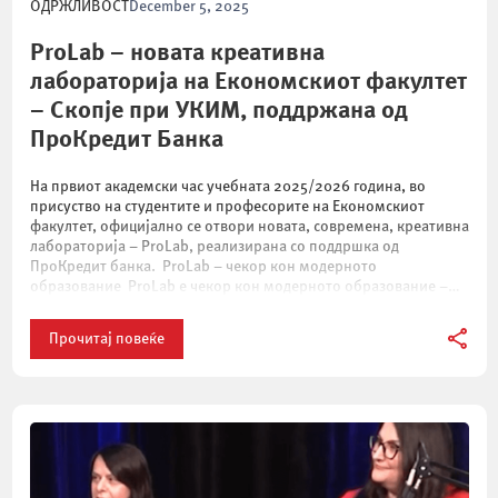
ОДРЖЛИВОСТ
December 5, 2025
ProLab – новата креативна
лабораторија на Економскиот факултет
– Скопје при УКИМ, поддржана од
ПроКредит Банка
На првиот академски час учебната 2025/2026 година, во
присуство на студентите и професорите на Економскиот
факултет, официјално се отвори новата, современа, креативна
лабораторија – ProLab, реализирана со поддршка од
ПроКредит банка. ProLab – чекор кон модерното
образование ProLab е чекор кон модерното образование –
место каде што студентите можат слободно да
експериментираат и да создаваат […]
Прочитај повеќе