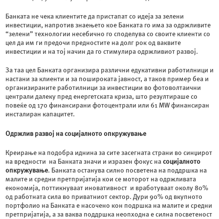
Банката не чека клиентите да пристапат со идеја за зелени
инвестиции, напротив знаењето кое Банката го има за одржливите
“зелени” технологии несебично го споделува со своите клиенти со
цел да им ги предочи предностите на долг рок од ваквите
инвестиции и на тој начин да го стимулира одржливиот развој.
За таа цел Банката организира различни едукативни работилници и
настани за клиенти и за пошироката јавност, а таков пример беа и
организираните работилници за инвестиции во фотоволтаични
централи далеку пред енергетската криза, што резултираше со
повеќе од 170 финансирани фотоцентрали или 61 MW финансиран
инсталиран капацитет.
Одржлив развој на социјалното опкружување
Креирање на подобра иднина за сите засегната страни во синџирот
на вредности на Банката значи и изразен фокус на
социјалното
опкружување
. Банката останува силно посветена на поддршка на
малите и средни претпријатија кои се моторот на одржливата
економија, поттикнуваат иновативност и вработуваат околу 80%
од работната сила во приватниот сектор. Дури 90% од вкупното
портфолио на Банката е насочено кон подршка на малите и средни
претпријатија, а за ваква поддршка неопходна е силна посветеност