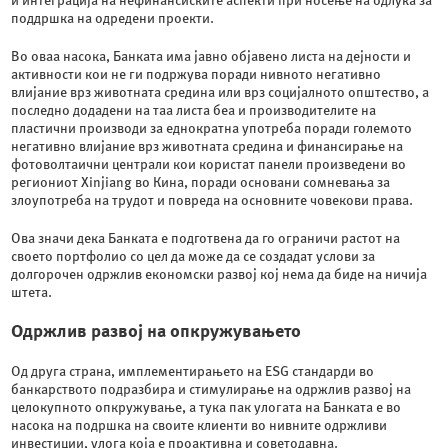
и интеграција на нефинансиските аспекти при носење на одлука за
поддршка на одредени проекти.
Во оваа насока, Банката има јавно објавено листа на дејности и
активности кои не ги подржува поради нивното негативно
влијание врз животната средина или врз социјалното општество, а
последно додадени на таа листа беа и производителите на
пластични производи за еднократна употреба поради големото
негативно влијание врз животната средина и финансирање на
фотоволтаични централи кои користат панели произведени во
региониот Xinjiang во Кина, поради основани сомневања за
злоупотреба на трудот и повреда на основните човекови права.
Ова значи дека Банката е подготвена да го ограничи растот на
своето портфолио со цел да може да се создадат услови за
долгорочен одржлив економски развој кој нема да биде на ничија
штета.
Одржлив развој на опкружувањето
Од друга страна, имплементирањето на ESG стандарди во
банкарството подразбира и стимулирање на одржлив развој на
целокупното опкружување, а тука пак улогата на Банката е во
насока на подршка на своите клиенти во нивните одржливи
инвестиции, улога која е проактивна и советодавна.