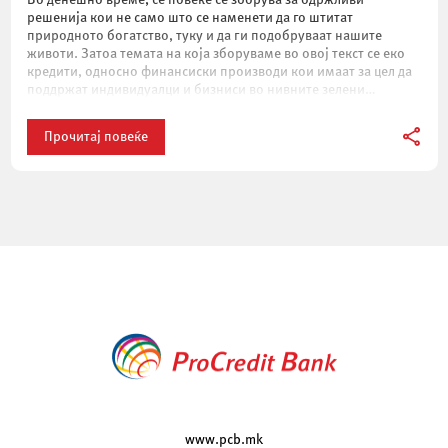
решенија кои не само што се наменети да го штитат
природното богатство, туку и да ги подобруваат нашите
животи. Затоа темата на која зборуваме во овој текст се еко
кредити, односно финансиски производи кои имаат за цел да
поддржат индивидуалци и бизниси во нивните зелени
проекти. […]
Прочитај повеќе
www.pcb.mk