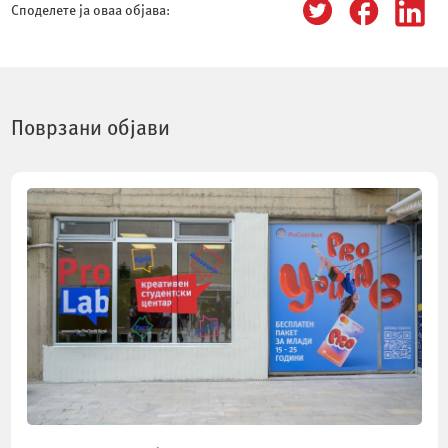
Споделете ја оваа објава:
Поврзани објави