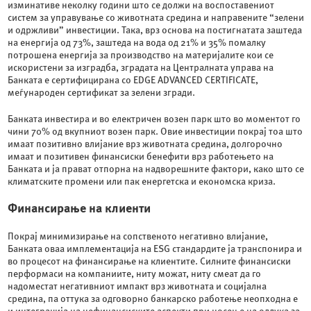
изминативе неколку години што се должи на воспоставениот
систем за управување со животната средина и направените “зелени
и одржливи” инвестиции. Така, врз основа на постигнатата заштеда
на енергија од 73%, заштеда на вода од 21% и 35% помалку
потрошена енергија за производство на материјалите кои се
искористени за изградба, зградата на Централната управа на
Банката е сертифицирана со EDGE ADVANCED CERTIFICATE,
меѓународен сертификат за зелени згради.
Банката инвестира и во електричен возен парк што во моментот го
чини 70% од вкупниот возен парк. Овие инвестиции покрај тоа што
имаат позитивно влијание врз животната средина, долгорочно
имаат и позитивен финансиски бенефити врз работењето на
Банката и ја прават отпорна на надворешните фактори, како што се
климатските промени или пак енергетска и економска криза.
Финансирање на клиенти
Покрај минимизирање на сопственото негативно влијание,
Банката оваа имплементација на ESG стандардите ја транспонира и
во процесот на финансирање на клиентите. Силните финансиски
перформаси на компаниите, ниту можат, ниту смеат да го
надоместат негативниот импакт врз животната и социјална
средина, па оттука за одговорно банкарско работење неопходна е