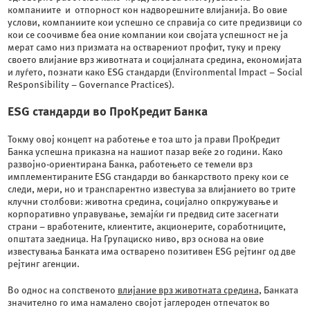
компаниите и отпорност кон надворешните влијанија. Во овие
услови, компаниите кои успешно се справија со сите предизвици со
кои се соочивме беа оние компании кои својата успешност не ја
мерат само низ призмата на остварениот профит, туку и преку
своето влијание врз животната и социјалната средина, економијата
и луѓето, познати како ESG стандарди (Environmental Impact – Social
Responsibility – Governance Practices).
ESG стандарди во ПроКредит Банка
Токму овој концепт на работење е тоа што ја прави ПроКредит
Банка успешна приказна на нашиот пазар веќе 20 години. Како
развојно-ориентирана Банка, работењето се темели врз
имплементираните ESG стандарди во банкарството преку кои се
следи, мери, но и транспарентно известува за влијанието во трите
клучни столбови: животна средина, социјално опкружување и
корпоративно управување, земајќи ги предвид сите засегнати
страни – вработените, клиентите, акционерите, соработниците,
општата заедница. На Групациско ниво, врз основа на овие
известувања Банката има остварено позитивен ESG рејтинг од две
рејтинг агенции.
Во однос на сопственото
влијание врз животната средина
, Банката
значително го има намалено својот јаглероден отпечаток во