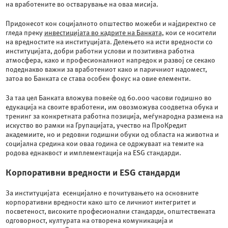
на вработените во остварување на оваа мисија.
Придонесот кон социјалното општество можеби и најдиректно се
гледа преку
инвестицијата во кадрите на Банката
, кои се носители
на вредностите на институцијата. Делењето на исти вредности со
институцијата, добри работни услови и позитивна работна
атмосфера, како и професионалниот напредок и развој се секако
подеднакво важни за вработениот како и паричниот надомест,
затоа во Банката се става особен фокус на овие елементи.
За таа цел Банката вложува повеќе од 60.000 часови годишно во
едукација на своите вработени, им овозможува соодветна обука и
тренинг за конкретната работна позиција, меѓународна размена на
искуство во рамки на Групацијата, учество на ПроКредит
академиите, но и редовни годишни обуки од областа на животна и
социјална средина кои оваа година се одржуваат на темите на
родова еднаквост и имплементација на ESG стандарди.
Корпоративни вредности и ESG стандарди
За институцијата есенцијално е почитувањето на основните
корпоративни вредности како што се личниот интегритет и
посветеност, високите професионални стандарди, општествената
одговорност, културата на отворена комуникација и