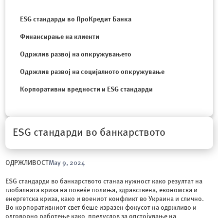
ESG стандарди во ПроКредит Банка
Финансирање на клиенти
Одржлив развој на опкружувањето
Одржлив развој на социјалното опкружување
Корпоративни вредности и ESG стандарди
ESG стандарди во банкарството
ОДРЖЛИВОСТ
May 9, 2024
ESG стандарди во банкарството станаа нужност како резултат на
глобалната криза на повеќе полиња, здравствена, економска и
енергетска криза, како и воениот конфликт во Украина и слично.
Во корпоративниот свет беше изразен фокусот на одржливо и
одговорно работење како предуслов за опстојување на