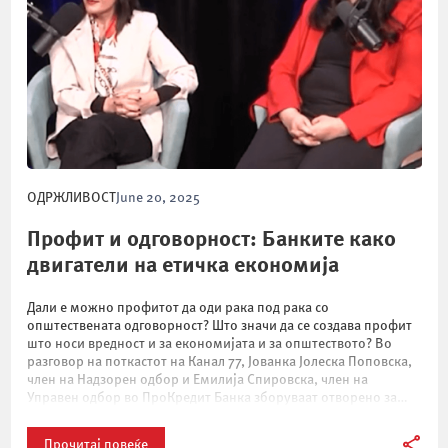
ОДРЖЛИВОСТ
June 20, 2025
Профит и одговорност: Банките како
двигатели на етичка економија
Дали е можно профитот да оди рака под рака со
општествената одговорност? Што значи да се создава профит
што носи вредност и за економијата и за општеството? Во
разговор на поткастот на Канал 77, Јованка Јолеска Поповска,
член на Надзорен одбор и Емилија Спировска, член на
Управен одбор во ПроКредит Банка зборуваат отворено за
нивниот […]
Прочитај повеќе